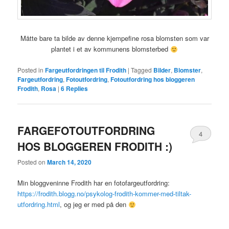
Måtte bare ta bilde av denne kjempefine rosa blomsten som var
plantet i et av kommunens blomsterbed
Posted in
Fargeutfordringen til Frodith
|
Tagged
Bilder
,
Blomster
,
Fargeutfordring
,
Fotoutfordring
,
Fotoutfordring hos bloggeren
Frodith
,
Rosa
|
6
Replies
FARGEFOTOUTFORDRING
4
HOS BLOGGEREN FRODITH :)
Posted on
March 14, 2020
Min bloggveninne Frodith har en fotofargeutfordring:
https://frodith.blogg.no/psykolog-frodith-kommer-med-tiltak-
utfordring.html
, og jeg er med på den