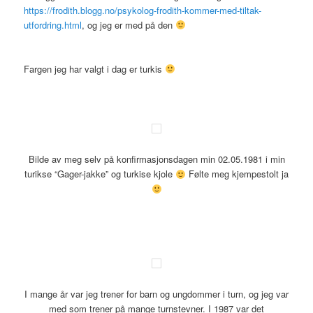
https://frodith.blogg.no/psykolog-frodith-kommer-med-tiltak-
utfordring.html
, og jeg er med på den
Fargen jeg har valgt i dag er turkis
Bilde av meg selv på konfirmasjonsdagen min 02.05.1981 i min
turikse “Gager-jakke” og turkise kjole
Følte meg kjempestolt ja
I mange år var jeg trener for barn og ungdommer i turn, og jeg var
med som trener på mange turnstevner. I 1987 var det