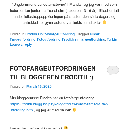
“Ungdommens Landsturnstevne” i Mandal, og jeg var med som
leder for turnjenter fra Trondheim (i alderen 13-16 år). Bildet er tatt
under fellestroppoppvisningen på stadion den siste dagen, og
antrekket for gymnastene var turkis turndrakter
Posted in
Frodith sin fotofargeutfordring
|
Tagged
Bilder
,
Fargeutfordring
,
Fotoutfordring
,
Frodith sin fargeutfordring
,
Turkis
|
Leave a reply
FOTOFARGEUTFORDRINGEN
1
TIL BLOGGEREN FRODITH :)
Posted on
March 18, 2020
Min bloggveninne Frodith har en fotofargeutfordring:
https://frodith.blogg.no/psykolog-frodith-kommer-med-tiltak-
utfordring.html
, og jeg er med på den
Fargen jeg har valgt i dag er blå