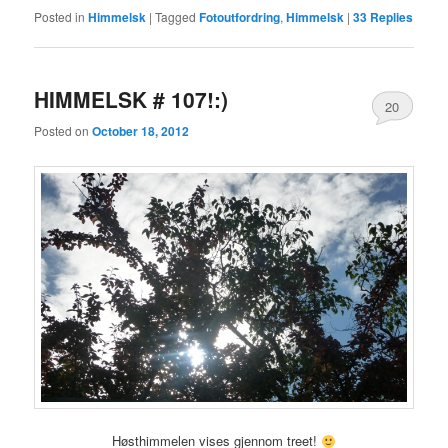
Posted in
Himmelsk
|
Tagged
Fotoutfordring
,
Himmelsk
|
33
Replies
HIMMELSK # 107!:)
20
Posted on
October 18, 2012
Høsthimmelen vises gjennom treet!