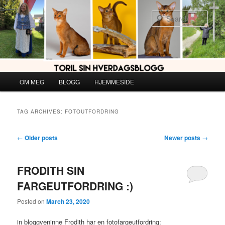
Skip
Skip
to
to
Sear
primary
secondary
content
content
Main
OM MEG
BLOGG
HJEMMESIDE
menu
TAG ARCHIVES:
FOTOUTFORDRING
Post
←
Older posts
Newer posts
→
navigation
FRODITH SIN
FARGEUTFORDRING :)
Posted on
March 23, 2020
in bloggveninne Frodith har en fotofargeutfordring: