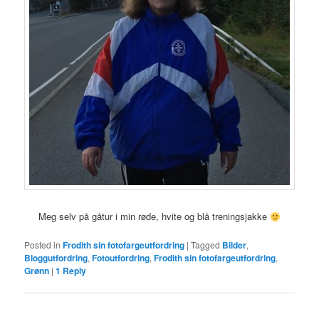
Meg selv på gåtur i min røde, hvite og blå treningsjakke
Posted in
Frodith sin fotofargeutfordring
|
Tagged
Bilder
,
Bloggutfordring
,
Fotoutfordring
,
Frodith sin fotofargeutfordring
,
Grønn
|
1
Reply