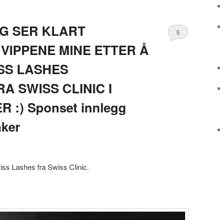
G SER KLART
5
VIPPENE MINE ETTER Å
SS LASHES
A SWISS CLINIC I
:) Sponset innlegg
ker
wiss Lashes fra Swiss Clinic.