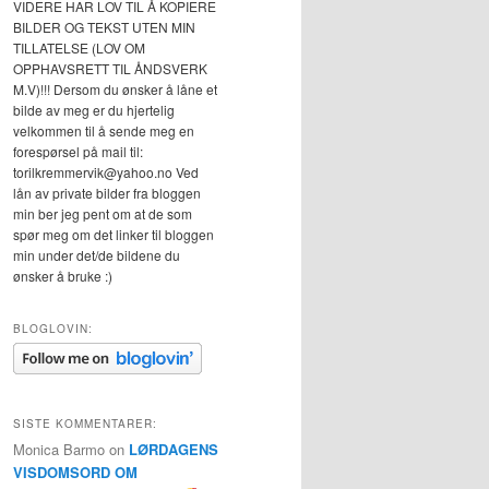
VIDERE HAR LOV TIL Å KOPIERE
BILDER OG TEKST UTEN MIN
TILLATELSE (LOV OM
OPPHAVSRETT TIL ÅNDSVERK
M.V)!!! Dersom du ønsker å låne et
bilde av meg er du hjertelig
velkommen til å sende meg en
forespørsel på mail til:
torilkremmervik@yahoo.no Ved
lån av private bilder fra bloggen
min ber jeg pent om at de som
spør meg om det linker til bloggen
min under det/de bildene du
ønsker å bruke :)
BLOGLOVIN:
SISTE KOMMENTARER:
Monica Barmo
on
LØRDAGENS
VISDOMSORD OM