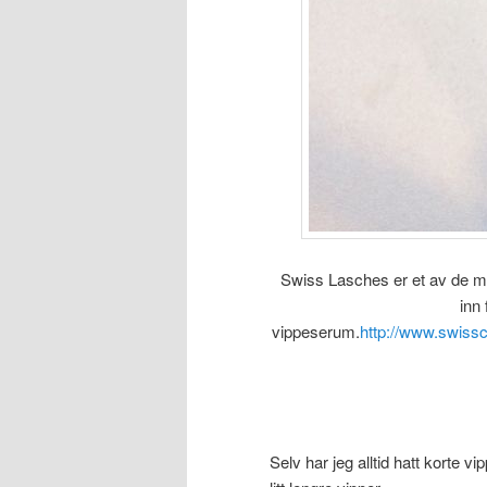
Swiss Lasches er et av de m
inn
vippeserum.
http://www.swissc
Selv har jeg alltid hatt korte vi