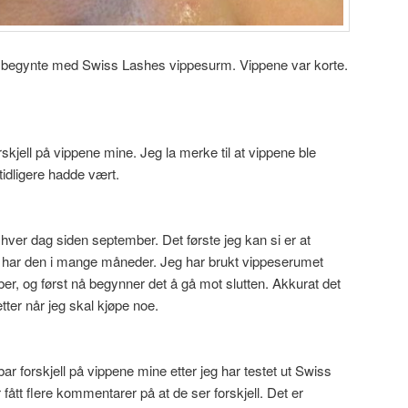
eg begynte med Swiss Lashes vippesurm. Vippene var korte.
rskjell på vippene mine. Jeg la merke til at vippene ble
tidligere hadde vært.
hver dag siden september. Det første jeg kan si er at
 har den i mange måneder. Jeg har brukt vippeserumet
r, og først nå begynner det å gå mot slutten. Akkurat det
etter når jeg skal kjøpe noe.
r forskjell på vippene mine etter jeg har testet ut Swiss
ått flere kommentarer på at de ser forskjell. Det er