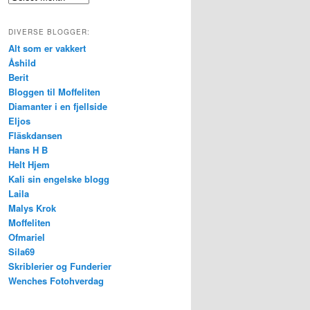
DIVERSE BLOGGER:
Alt som er vakkert
Åshild
Berit
Bloggen til Moffeliten
Diamanter i en fjellside
Eljos
Fläskdansen
Hans H B
Helt Hjem
Kali sin engelske blogg
Laila
Malys Krok
Moffeliten
Ofmariel
Sila69
Skriblerier og Funderier
Wenches Fotohverdag