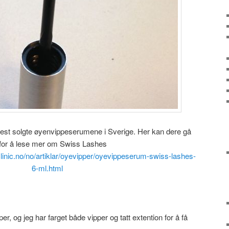
est solgte øyenvippeserumene i Sverige. Her kan dere gå
 for å lese mer om Swiss Lashes
linic.no/no/artiklar/oyevipper/oyevippeserum-swiss-lashes-
6-ml.html
pper, og jeg har farget både vipper og tatt extention for å få