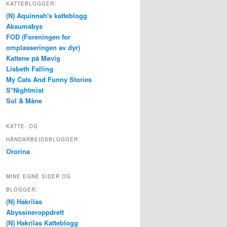
KATTEBLOGGER:
(N) Aquinnah's katteblogg
Aksumabys
FOD (Foreningen for
omplasseringen av dyr)
Kattene på Møvig
Lisbeth Falling
My Cats And Funny Stories
S*Nightmist
Sol & Måne
KATTE- OG
HÅNDARBEIDSBLOGGER:
Ororina
MINE EGNE SIDER OG
BLOGGER:
(N) Hakrilas
Abyssineroppdrett
(N) Hakrilas Katteblogg