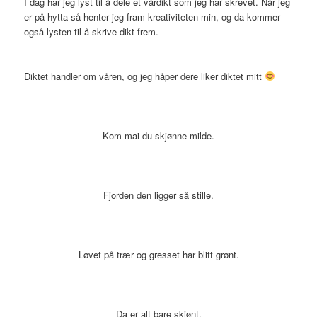
I dag har jeg lyst til å dele et vårdikt som jeg har skrevet. Når jeg
er på hytta så henter jeg fram kreativiteten min, og da kommer
også lysten til å skrive dikt frem.
Diktet handler om våren, og jeg håper dere liker diktet mitt
Kom mai du skjønne milde.
Fjorden den ligger så stille.
Løvet på trær og gresset har blitt grønt.
Da er alt bare skjønt.