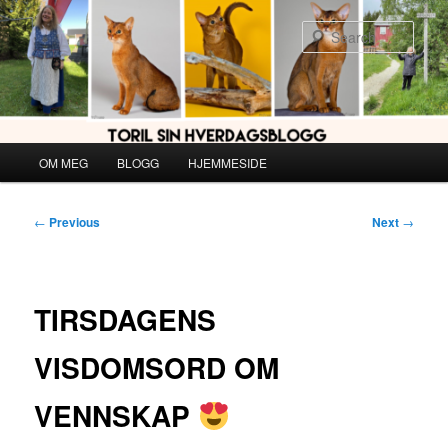
Skip
to
Sear
primary
content
Main
OM MEG
BLOGG
HJEMMESIDE
menu
Post
←
Previous
Next
→
navigation
TIRSDAGENS
VISDOMSORD OM
VENNSKAP