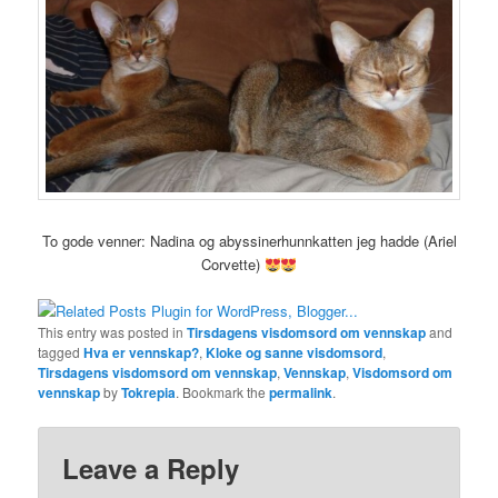
To gode venner: Nadina og abyssinerhunnkatten jeg hadde (Ariel
Corvette)
This entry was posted in
Tirsdagens visdomsord om vennskap
and
tagged
Hva er vennskap?
,
Kloke og sanne visdomsord
,
Tirsdagens visdomsord om vennskap
,
Vennskap
,
Visdomsord om
vennskap
by
Tokrepia
. Bookmark the
permalink
.
Leave a Reply