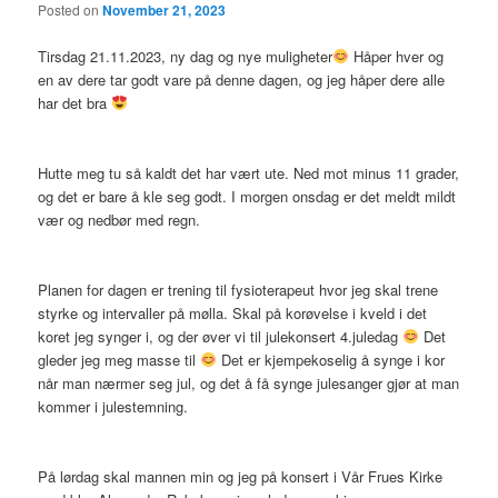
Posted on
November 21, 2023
Tirsdag 21.11.2023, ny dag og nye muligheter
Håper hver og
en av dere tar godt vare på denne dagen, og jeg håper dere alle
har det bra
Hutte meg tu så kaldt det har vært ute. Ned mot minus 11 grader,
og det er bare å kle seg godt. I morgen onsdag er det meldt mildt
vær og nedbør med regn.
Planen for dagen er trening til fysioterapeut hvor jeg skal trene
styrke og intervaller på mølla. Skal på korøvelse i kveld i det
koret jeg synger i, og der øver vi til julekonsert 4.juledag
Det
gleder jeg meg masse til
Det er kjempekoselig å synge i kor
når man nærmer seg jul, og det å få synge julesanger gjør at man
kommer i julestemning.
På lørdag skal mannen min og jeg på konsert i Vår Frues Kirke