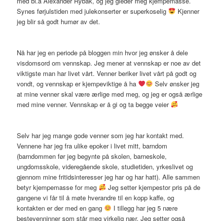
med bl.a Alexander Rybak, og jeg gleder meg kjempemasse.
Synes førjulstiden med julekonserter er superkoselig
Kjenner
jeg blir så godt humør av det.
Nå har jeg en periode på bloggen min hvor jeg ønsker å dele
visdomsord om vennskap. Jeg mener at vennskap er noe av det
viktigste man har livet vårt. Venner beriker livet vårt på godt og
vondt, og vennskap er kjempeviktige å ha
Selv ønsker jeg
at mine venner skal være ærlige med meg, og jeg er også ærlige
med mine venner. Vennskap er å gi og ta begge veier
Selv har jeg mange gode venner som jeg har kontakt med.
Vennene har jeg fra ulike epoker i livet mitt, barndom
(barndommen før jeg begynte på skolen, barneskole,
ungdomsskole, videregående skole, studietiden, yrkeslivet og
gjennom mine fritidsinteresser jeg har og har hatt). Alle sammen
betyr kjempemasse for meg
Jeg setter kjempestor pris på de
gangene vi får til å møte hverandre til en kopp kaffe, og
kontakten er der med en gang
I tillegg har jeg 5 nære
bestevenninner som står meg virkelig nær. Jeg setter også