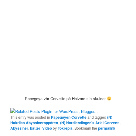
Papegøya vår Corvette på Halvard sin skulder
This entry was posted in
Papegøyen Corvette
and tagged
(N)
Hakrilas Abyssineroppdrett
,
(N) Nordlendingen's Ariel Corvette
,
Abyssiner
,
katter
,
Video
by
Tokrepia
. Bookmark the
permalink
.