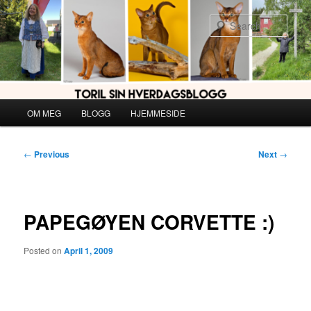
Skip
to
Sear
primary
content
Main
OM MEG
BLOGG
HJEMMESIDE
menu
Post
←
Previous
Next
→
navigation
PAPEGØYEN CORVETTE :)
Posted on
April 1, 2009