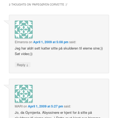
2 THOUGHTS ON “
PAPEGØYEN CORVETTE :)
”
Elmarora
on
April 1, 2009 at 5:08 pm
said:
Jeg har aldri sett katter sitte på skulderen til eierne sine;))
Søt video;))
↓
Reply
MARI
on
April 1, 2009 at 5:27 pm
said:
Jo, da Gymjenta. Abyssinere er kjent for å sitte på
skuldrene til eierne sine;=) Dette er et kjent syn hjemme