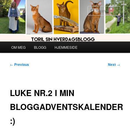
Skip
to
Sear
primary
content
Main
OM MEG
BLOGG
HJEMMESIDE
menu
Post
←
Previous
Next
→
navigation
LUKE NR.2 I MIN
BLOGGADVENTSKALENDER
:)