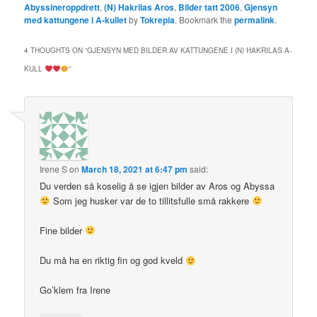
Abyssineroppdrett
,
(N) Hakrilas Aros
,
Bilder tatt 2006
,
Gjensyn
med kattungene i A-kullet
by
Tokrepia
. Bookmark the
permalink
.
4 THOUGHTS ON “
GJENSYN MED BILDER AV KATTUNGENE I (N) HAKRILAS A-
KULL
”
Irene S
on
March 18, 2021 at 6:47 pm
said:
Du verden så koselig å se igjen bilder av Aros og Abyssa
Som jeg husker var de to tillitsfulle små rakkere
Fine bilder
Du må ha en riktig fin og god kveld
Go’klem fra Irene