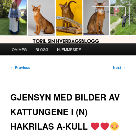
Skip
to
Sear
primary
content
Main
OM MEG
BLOGG
HJEMMESIDE
menu
Post
←
Previous
Next
→
navigation
GJENSYN MED BILDER AV
KATTUNGENE I (N)
HAKRILAS A-KULL