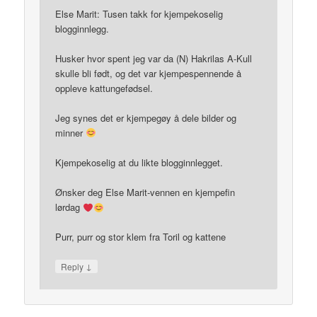
Else Marit: Tusen takk for kjempekoselig
blogginnlegg.
Husker hvor spent jeg var da (N) Hakrilas A-Kull
skulle bli født, og det var kjempespennende å
oppleve kattungefødsel.
Jeg synes det er kjempegøy å dele bilder og
minner
Kjempekoselig at du likte blogginnlegget.
Ønsker deg Else Marit-vennen en kjempefin
lørdag
Purr, purr og stor klem fra Toril og kattene
↓
Reply