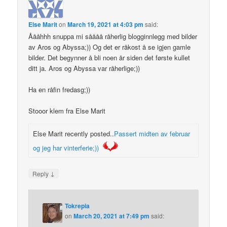
Else Marit
on
March 19, 2021 at 4:03 pm
said:
Åååhhh snuppa mi såååå råherlig blogginnlegg med bilder
av Aros og Abyssa;)) Og det er råkost å se igjen gamle
bilder. Det begynner å bli noen år siden det første kullet
ditt ja. Aros og Abyssa var råherlige;))
Ha en råfin fredasg;))
Stooor klem fra Else Marit
Else Marit recently posted..
Passert midten av februar
og jeg har vinterferie;))
↓
Reply
Tokrepia
on
March 20, 2021 at 7:49 pm
said: