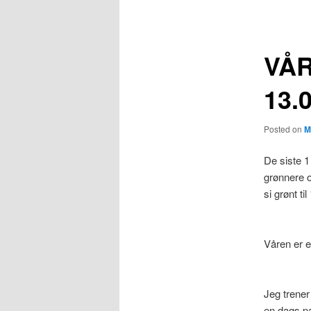
navigation
VÅR
13.
Posted on
M
De siste 1 
grønnere o
si grønt ti
Våren er e
Jeg trener
en dags p