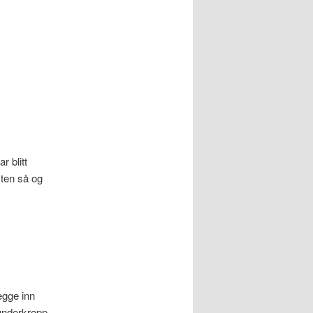
r blitt
ten så og
egge inn
underkropp