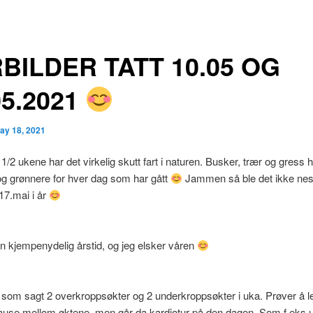
BILDER TATT 10.05 OG
05.2021
ay 18, 2021
1/2 ukene har det virkelig skutt fart i naturen. Busker, trær og gress ha
g grønnere for hver dag som har gått
Jammen så ble det ikke nes
l 17.mai i år
n kjempenydelig årstid, og jeg elsker våren
 som sagt 2 overkroppsøkter og 2 underkroppsøkter i uka. Prøver å l
ause mellom øktene, men går da kardiotur på den dagen. Som f.eks 