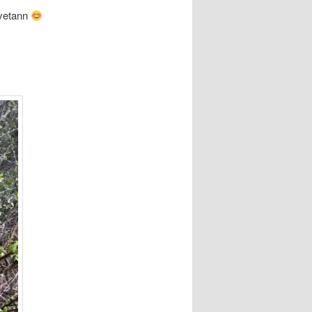
øvetann