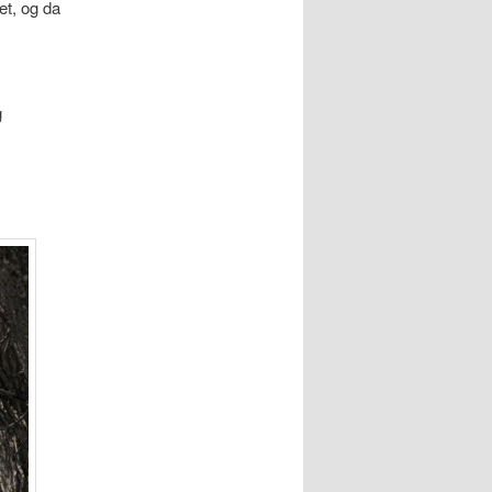
et, og da
g