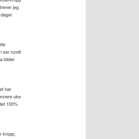
trener jeg
 dager
tte
n ser rundt
a bilder
et har
ønnere uke
det 100%
or kropp,