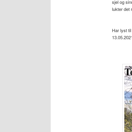
sjel og si
lukter det 
Har lyst t
13.05.2021