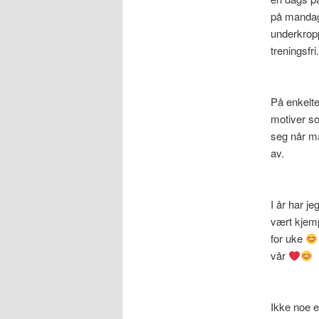
på mandage
underkropp
treningsfri
På enkelte 
motiver so
seg når ma
av.
I år har j
vært kjemp
for uke
vår
Ikke noe e