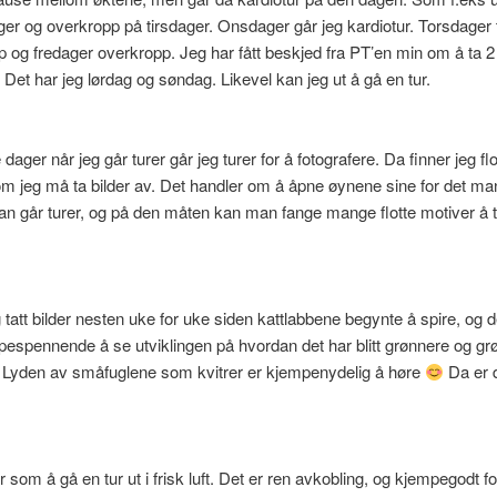
r og overkropp på tirsdager. Onsdager går jeg kardiotur. Torsdager 
 og fredager overkropp. Jeg har fått beskjed fra PT’en min om å ta 2
. Det har jeg lørdag og søndag. Likevel kan jeg ut å gå en tur.
dager når jeg går turer går jeg turer for å fotografere. Da finner jeg flo
m jeg må ta bilder av. Det handler om å åpne øynene sine for det ma
n går turer, og på den måten kan man fange mange flotte motiver å t
eg tatt bilder nesten uke for uke siden kattlabbene begynte å spire, og d
espennende å se utviklingen på hvordan det har blitt grønnere og gr
Lyden av småfuglene som kvitrer er kjempenydelig å høre
Da er 
r som å gå en tur ut i frisk luft. Det er ren avkobling, og kjempegodt f