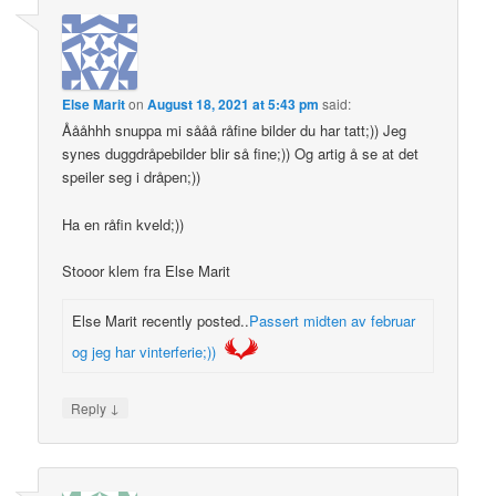
Else Marit
on
August 18, 2021 at 5:43 pm
said:
Åååhhh snuppa mi sååå råfine bilder du har tatt;)) Jeg
synes duggdråpebilder blir så fine;)) Og artig å se at det
speiler seg i dråpen;))
Ha en råfin kveld;))
Stooor klem fra Else Marit
Else Marit recently posted..
Passert midten av februar
og jeg har vinterferie;))
↓
Reply