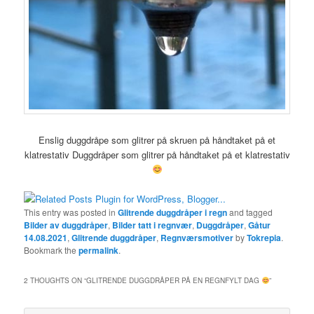
Enslig duggdråpe som glitrer på skruen på håndtaket på et
klatrestativ Duggdråper som glitrer på håndtaket på et klatrestativ
This entry was posted in
Glitrende duggdråper i regn
and tagged
Bilder av duggdråper
,
Bilder tatt i regnvær
,
Duggdråper
,
Gåtur
14.08.2021
,
Glitrende duggdråper
,
Regnværsmotiver
by
Tokrepia
.
Bookmark the
permalink
.
2 THOUGHTS ON “
GLITRENDE DUGGDRÅPER PÅ EN REGNFYLT DAG
”