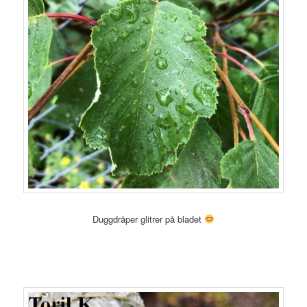
Duggdråper glitrer på bladet