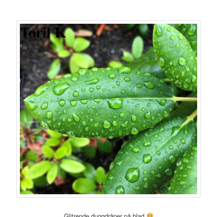
Glitrende duggdråper på blad