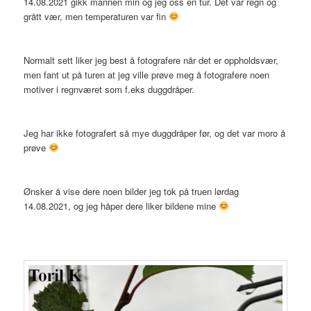
14.08.2021 gikk mannen min og jeg oss en tur. Det var regn og
grått vær, men temperaturen var fin
Normalt sett liker jeg best å fotografere når det er oppholdsvær,
men fant ut på turen at jeg ville prøve meg å fotografere noen
motiver i regnværet som f.eks duggdråper.
Jeg har ikke fotografert så mye duggdråper før, og det var moro å
prøve
Ønsker å vise dere noen bilder jeg tok på truen lørdag
14.08.2021, og jeg håper dere liker bildene mine