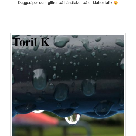
Duggdråper som glitrer på håndtaket på et klatrestativ