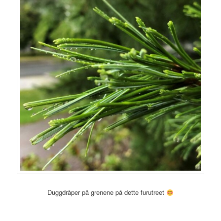
Duggdråper på grenene på dette furutreet