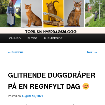
Skip
to
Sear
primary
content
Main
OM MEG
BLOGG
HJEMMESIDE
menu
Post
←
Previous
Next
→
navigation
GLITRENDE DUGGDRÅPER
PÅ EN REGNFYLT DAG
Posted on
August 18, 2021