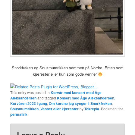
Snorkfrøken og Snusmumrikken sammen på Nordre. Enten som
kjærester eller kun som gode venner
This entry was posted in
Korvår med konsert med Åge
Aleksandersen
and tagged
Konsert med Åge Aleksandersen
,
Korvåren 2023 i gang
,
Om korene jeg synger i
,
Snorkfrøken
,
Snusmumrikken
,
Venner eller kjærester
by
Tokrepia
. Bookmark the
permalink
.
Leave a Reply