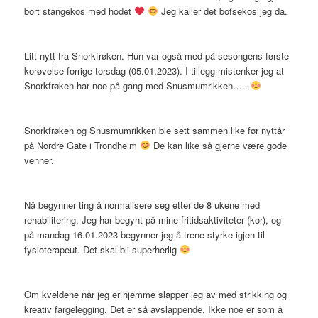
bort stangekos med hodet
Jeg kaller det bofsekos jeg da.
Litt nytt fra Snorkfrøken. Hun var også med på sesongens første
korøvelse forrige torsdag (05.01.2023). I tillegg mistenker jeg at
Snorkfrøken har noe på gang med Snusmumrikken…..
Snorkfrøken og Snusmumrikken ble sett sammen like før nyttår
på Nordre Gate i Trondheim
De kan like så gjerne være gode
venner.
Nå begynner ting å normalisere seg etter de 8 ukene med
rehabilitering. Jeg har begynt på mine fritidsaktiviteter (kor), og
på mandag 16.01.2023 begynner jeg å trene styrke igjen til
fysioterapeut. Det skal bli superherlig
Om kveldene når jeg er hjemme slapper jeg av med strikking og
kreativ fargelegging. Det er så avslappende. Ikke noe er som å