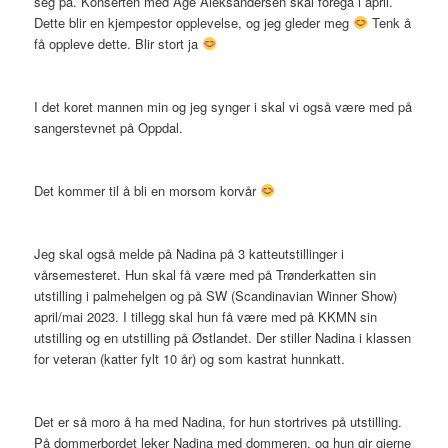
seg på. Konserten med Åge Aleksandersen skal foregå i april.
Dette blir en kjempestor opplevelse, og jeg gleder meg
Tenk å
få oppleve dette. Blir stort ja
I det koret mannen min og jeg synger i skal vi også være med på
sangerstevnet på Oppdal.
Det kommer til å bli en morsom korvår
Jeg skal også melde på Nadina på 3 katteutstillinger i
vårsemesteret. Hun skal få være med på Trønderkatten sin
utstilling i palmehelgen og på SW (Scandinavian Winner Show)
april/mai 2023. I tillegg skal hun få være med på KKMN sin
utstilling og en utstilling på Østlandet. Der stiller Nadina i klassen
for veteran (katter fylt 10 år) og som kastrat hunnkatt.
Det er så moro å ha med Nadina, for hun stortrives på utstilling.
På dommerbordet leker Nadina med dommeren, og hun gir gjerne