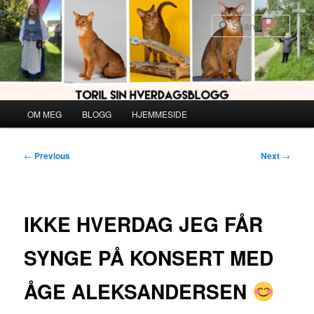
Skip
to
Sear
primary
content
Main
OM MEG
BLOGG
HJEMMESIDE
menu
Post
←
Previous
Next
→
navigation
IKKE HVERDAG JEG FÅR
SYNGE PÅ KONSERT MED
ÅGE ALEKSANDERSEN