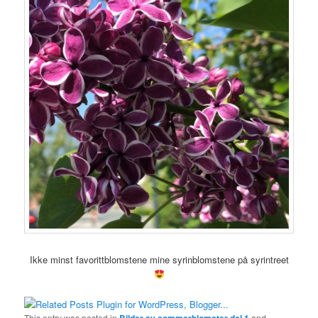
Ikke minst favorittblomstene mine syrinblomstene på syrintreet
This entry was posted in
Bilder av sommerblomster del 1
and