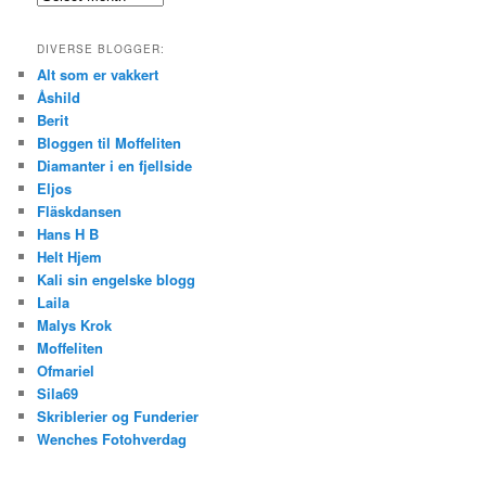
DIVERSE BLOGGER:
Alt som er vakkert
Åshild
Berit
Bloggen til Moffeliten
Diamanter i en fjellside
Eljos
Fläskdansen
Hans H B
Helt Hjem
Kali sin engelske blogg
Laila
Malys Krok
Moffeliten
Ofmariel
Sila69
Skriblerier og Funderier
Wenches Fotohverdag