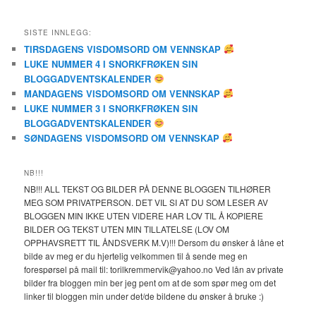
SISTE INNLEGG:
TIRSDAGENS VISDOMSORD OM VENNSKAP
LUKE NUMMER 4 I SNORKFRØKEN SIN
BLOGGADVENTSKALENDER
MANDAGENS VISDOMSORD OM VENNSKAP
LUKE NUMMER 3 I SNORKFRØKEN SIN
BLOGGADVENTSKALENDER
SØNDAGENS VISDOMSORD OM VENNSKAP
NB!!!
NB!!! ALL TEKST OG BILDER PÅ DENNE BLOGGEN TILHØRER
MEG SOM PRIVATPERSON. DET VIL SI AT DU SOM LESER AV
BLOGGEN MIN IKKE UTEN VIDERE HAR LOV TIL Å KOPIERE
BILDER OG TEKST UTEN MIN TILLATELSE (LOV OM
OPPHAVSRETT TIL ÅNDSVERK M.V)!!! Dersom du ønsker å låne et
bilde av meg er du hjertelig velkommen til å sende meg en
forespørsel på mail til: torilkremmervik@yahoo.no Ved lån av private
bilder fra bloggen min ber jeg pent om at de som spør meg om det
linker til bloggen min under det/de bildene du ønsker å bruke :)