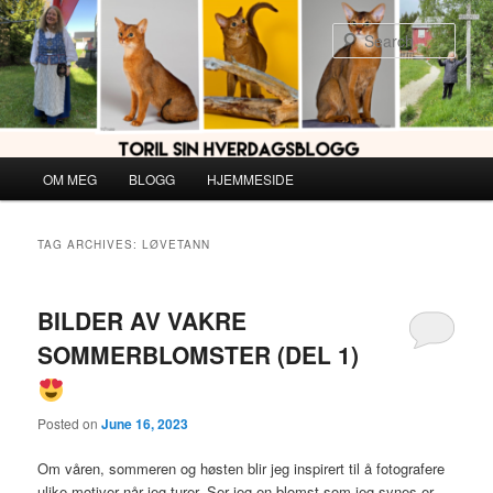
Skip
Skip
to
to
Sear
primary
secondary
content
content
Main
OM MEG
BLOGG
HJEMMESIDE
menu
TAG ARCHIVES:
LØVETANN
BILDER AV VAKRE
SOMMERBLOMSTER (DEL 1)
Posted on
June 16, 2023
Om våren, sommeren og høsten blir jeg inspirert til å fotografere
ulike motiver når jeg turer. Ser jeg en blomst som jeg synes er