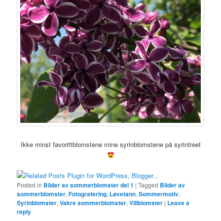
Ikke minst favorittblomstene mine syrinblomstene på syrintreet
Posted in
Bilder av sommerblomster del 1
|
Tagged
Bilder av
sommerblomster
,
Fotografering
,
Løvetann
,
Sommermotiv
,
Syrinblomster
,
Vakre sommerblomster
,
Villblomster
|
Leave a
reply