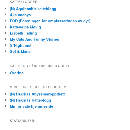
KATTEBLOGGER:
(N) Aquinnah's katteblogg
Aksumabys
FOD (Foreningen for omplasseringen av dyr)
Kattene på Møvig
Lisbeth Falling
My Cats And Funny Stories
S*Nightmist
Sol & Måne
KATTE- OG HÅNDARBEIDSBLOGGER:
Ororina
MINE EGNE SIDER OG BLOGGER:
(N) Hakrilas Abyssineroppdrett
(N) Hakrilas Katteblogg
Min private hjemmeside
STATCOUNTER: