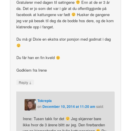
Gratulerer med dagen til søtingene
Enn at de er 3 år
da. Det er jo som det var i går at du offentliggjorde på
facebook at kattungene var født
Husker de gangene
jeg var på besøk til deg da de bodde hos dere, og de kom
klatrende opp i fanget.
Du må gi Dixie en ekstra stor porsjon med godmat i dag
Du får han en fin kveld
Godklem fra Irene
↓
Reply
Tokrepia
on
December 10, 2014 at 11:20 am
said:
Irene: Tusen takk for det
Jeg skjønner bare
ikke hvor de 3 årene blitt av jeg. Den firerbanden
var en kjempeherlig og livlig kattungegjeng
Du