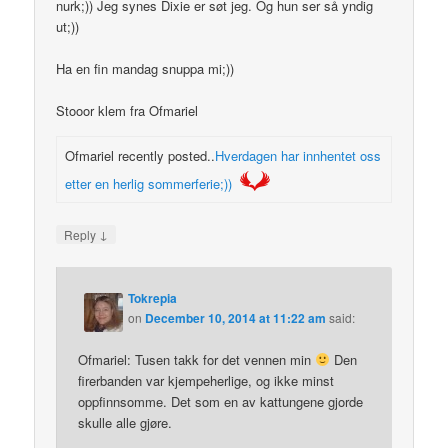
nurk;)) Jeg synes Dixie er søt jeg. Og hun ser så yndig
ut;))
Ha en fin mandag snuppa mi;))
Stooor klem fra Ofmariel
Ofmariel recently posted..
Hverdagen har innhentet oss
etter en herlig sommerferie;))
↓
Reply
Tokrepia
on
December 10, 2014 at 11:22 am
said:
Ofmariel: Tusen takk for det vennen min
Den
firerbanden var kjempeherlige, og ikke minst
oppfinnsomme. Det som en av kattungene gjorde
skulle alle gjøre.