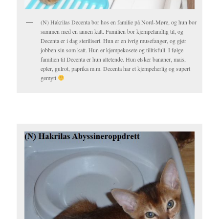
(N) Hakrilas Decenta bor hos en familie på Nord-Møre, og hun bor
sammen med en annen katt. Familien bor kjempelandlig til, og
Decenta er i dag sterilisert. Hun er en ivrig musefanger, og gjør
jobben sin som katt. Hun er kjempekosete og tilltisfull. I følge
familien til Decenta er hun altetende. Hun elsker bananer, mais,
epler, gulrot, paprika m.m. Decenta har et kjempeherlig og supert
gemytt