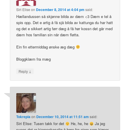
Siri Elise
on
December 8, 2014 at 4:04 pm
said:
Hællandussen så skjønne bilda av dæm <3 Dæm e tel å
spis opp. Det e artig å få sjå bilda av kattunga du har hatt
og det e sikkert artig førr dæg å få hør kossn det går med
dæm hos familian sin når dæm fløtta.
Ein fin ettermiddag ønske æg dæg
Bloggklæm fra mæg
↓
Reply
Tokrepia
on
December 10, 2014 at 11:51 am
said:
Siri Elise: Tusen takk for det
He, he, he
Ja jeg
synes det er kjempekoselig å høre fra eiere som kjøper