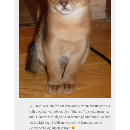
(N) Hakrilas Demitriz var den største av alle kattungene i D-
kullet, og han var nok en liten “aflahann” da kattungene var
små. Demtriz bor i dag hos en familie på Sunnmøre, og han
har utviklet seg til å bli en kjempeflott hannkatt med et
kjempeherlig og supert gemytt