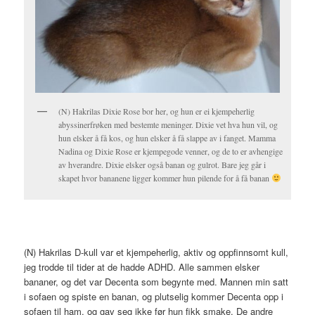
(N) Hakrilas Dixie Rose bor her, og hun er ei kjempeherlig
abyssinerfrøken med bestemte meninger. Dixie vet hva hun vil, og
hun elsker å få kos, og hun elsker å få slappe av i fanget. Mamma
Nadina og Dixie Rose er kjempegode venner, og de to er avhengige
av hverandre. Dixie elsker også banan og gulrot. Bare jeg går i
skapet hvor bananene ligger kommer hun pilende for å få banan
(N) Hakrilas D-kull var et kjempeherlig, aktiv og oppfinnsomt kull,
jeg trodde til tider at de hadde ADHD. Alle sammen elsker
bananer, og det var Decenta som begynte med. Mannen min satt
i sofaen og spiste en banan, og plutselig kommer Decenta opp i
sofaen til ham, og gav seg ikke før hun fikk smake. De andre