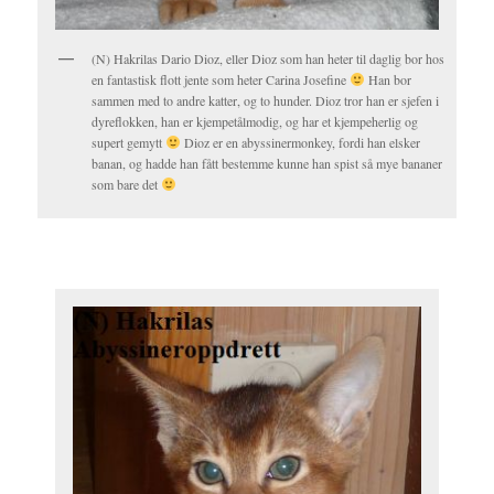
(N) Hakrilas Dario Dioz, eller Dioz som han heter til daglig bor hos
en fantastisk flott jente som heter Carina Josefine
Han bor
sammen med to andre katter, og to hunder. Dioz tror han er sjefen i
dyreflokken, han er kjempetålmodig, og har et kjempeherlig og
supert gemytt
Dioz er en abyssinermonkey, fordi han elsker
banan, og hadde han fått bestemme kunne han spist så mye bananer
som bare det