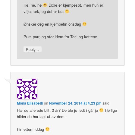
He, he, he
Dixie er kjempesøt, men hun er
viljesterk, og det er bra
Ønsker deg en kjempefin onsdag
Purr, purr, og stor klem fra Toril og kattene
↓
Reply
Mona Elisabeth
on
November 24, 2014 at 4:23 pm
said:
Har de allerede blitt 3 år? De ble jo født i går jo
Herlige
bilder du har lagt ut av dem.
Fin ettermiddag