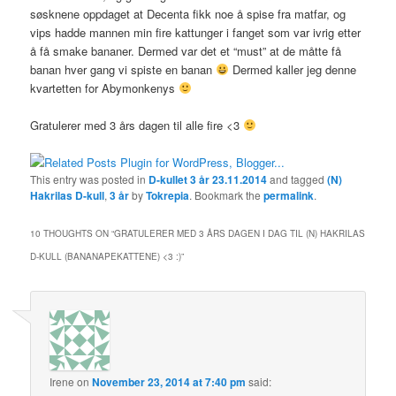
søsknene oppdaget at Decenta fikk noe å spise fra matfar, og
vips hadde mannen min fire kattunger i fanget som var ivrig etter
å få smake bananer. Dermed var det et “must” at de måtte få
banan hver gang vi spiste en banan
Dermed kaller jeg denne
kvartetten for Abymonkenys
Gratulerer med 3 års dagen til alle fire <3
This entry was posted in
D-kullet 3 år 23.11.2014
and tagged
(N)
Hakrilas D-kull
,
3 år
by
Tokrepia
. Bookmark the
permalink
.
10 THOUGHTS ON “
GRATULERER MED 3 ÅRS DAGEN I DAG TIL (N) HAKRILAS
D-KULL (BANANAPEKATTENE) <3 :)
”
Irene
on
November 23, 2014 at 7:40 pm
said: