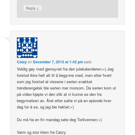
↓
Reply
Catzy
on
December 7, 2015 at 1:42 pm
said:
Veldig gøy med gjensynet fra den julekalenderen;=) Jeg
forstod ikke helt alt til å begynne med, men etter hvert
som jeg forstod at nissene i serien snakket
trønderengelsk ble serien mer morsom. Da serien kom ut
på video kjøpte vi den slik at vi kunne se den fra
begynnelsen av. Året etter satte vi på en episode hver
dag for å se, og jeg ble hektet;=)
Du må ha en fin mandag søte deg Torilvennen;=)
Varm og stor klem fra Catzy