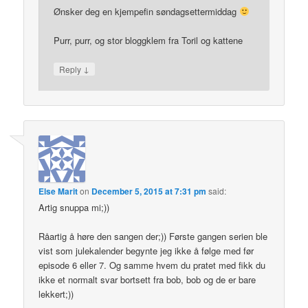
Ønsker deg en kjempefin søndagsettermiddag
Purr, purr, og stor bloggklem fra Toril og kattene
↓
Reply
Else Marit
on
December 5, 2015 at 7:31 pm
said:
Artig snuppa mi;))
Råartig å høre den sangen der;)) Første gangen serien ble
vist som julekalender begynte jeg ikke å følge med før
episode 6 eller 7. Og samme hvem du pratet med fikk du
ikke et normalt svar bortsett fra bob, bob og de er bare
lekkert;))