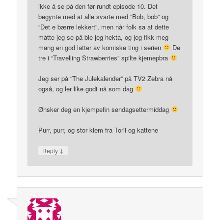
ikke å se på den før rundt episode 10. Det
begynte med at alle svarte med “Bob, bob” og
“Det e bærre lekkert”, men når folk sa at dette
måtte jeg se på ble jeg hekta, og jeg fikk meg
mang en god latter av komiske ting i serien
De
tre i “Travelling Strawberries” spilte kjemepbra
Jeg ser på “The Julekalender” på TV2 Zebra nå
også, og ler like godt nå som dag
Ønsker deg en kjempefin søndagsettermiddag
Purr, purr, og stor klem fra Toril og kattene
↓
Reply