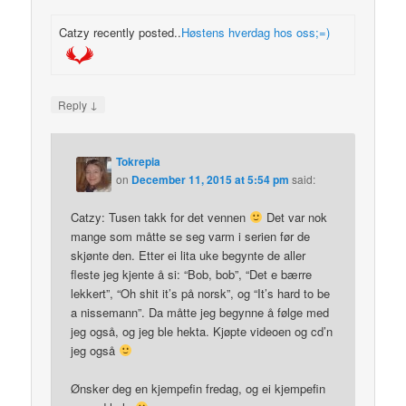
Catzy recently posted..
Høstens hverdag hos oss;=)
↓
Reply
Tokrepia
on
December 11, 2015 at 5:54 pm
said:
Catzy: Tusen takk for det vennen
Det var nok
mange som måtte se seg varm i serien før de
skjønte den. Etter ei lita uke begynte de aller
fleste jeg kjente å si: “Bob, bob”, “Det e bærre
lekkert”, “Oh shit it’s på norsk”, og “It’s hard to be
a nissemann”. Da måtte jeg begynne å følge med
jeg også, og jeg ble hekta. Kjøpte videoen og cd’n
jeg også
Ønsker deg en kjempefin fredag, og ei kjempefin