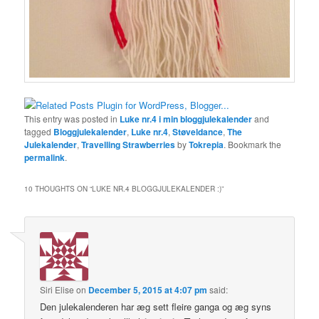
This entry was posted in
Luke nr.4 i min bloggjulekalender
and
tagged
Bloggjulekalender
,
Luke nr.4
,
Støveldance
,
The
Julekalender
,
Travelling Strawberries
by
Tokrepia
. Bookmark the
permalink
.
10 THOUGHTS ON “
LUKE NR.4 BLOGGJULEKALENDER :)
”
Siri Elise
on
December 5, 2015 at 4:07 pm
said:
Den julekalenderen har æg sett fleire ganga og æg syns