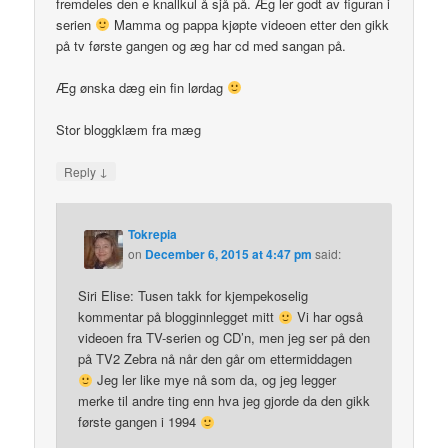
fremdeles den e knallkul å sjå på. Æg ler godt av figuran i
serien
Mamma og pappa kjøpte videoen etter den gikk
på tv første gangen og æg har cd med sangan på.
Æg ønska dæg ein fin lørdag
Stor bloggklæm fra mæg
↓
Reply
Tokrepia
on
December 6, 2015 at 4:47 pm
said:
Siri Elise: Tusen takk for kjempekoselig
kommentar på blogginnlegget mitt
Vi har også
videoen fra TV-serien og CD’n, men jeg ser på den
på TV2 Zebra nå når den går om ettermiddagen
Jeg ler like mye nå som da, og jeg legger
merke til andre ting enn hva jeg gjorde da den gikk
første gangen i 1994