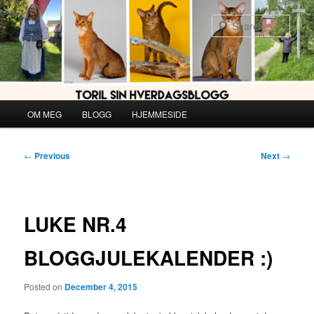
Skip
to
Sear
primary
content
Main
OM MEG
BLOGG
HJEMMESIDE
menu
Post
←
Previous
Next
→
navigation
LUKE NR.4
BLOGGJULEKALENDER :)
Posted on
December 4, 2015