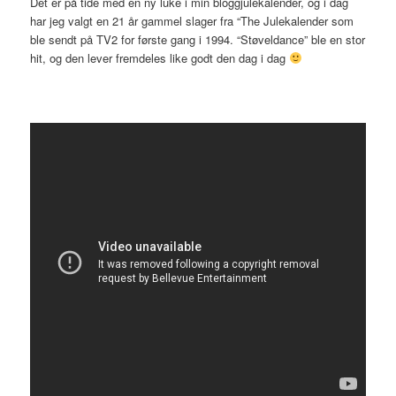
Det er på tide med en ny luke i min bloggjulekalender, og i dag
har jeg valgt en 21 år gammel slager fra “The Julekalender som
ble sendt på TV2 for første gang i 1994. “Støveldance” ble en stor
hit, og den lever fremdeles like godt den dag i dag