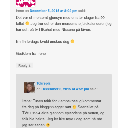
Irene
on
December 5, 2015 at 8:02 pm
said:
Det var et morsomt gjensyn med en stor slager fra 90-
tallet
Jeg tror det er den morsomste julekalenderen jeg
har sett på tv i likehet med Nissene på låven.
En fin lørdags kveld ønskes deg
Godklem fra Irene
↓
Reply
Tokrepia
on
December 6, 2015 at 4:52 pm
said:
Irene: Tusen takk for kjempekoselig kommentar
fra deg på blogginnlegget mitt
Seertallet på
TV2 i 1994 økte gjennom episodene på serien, og
folk ble hekta. Jeg ler like mye i dag som nå når
jeg ser serien