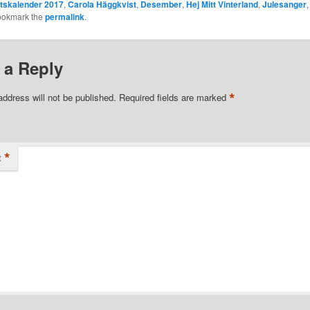
tskalender 2017
,
Carola Häggkvist
,
Desember
,
Hej Mitt Vinterland
,
Julesanger
ookmark the
permalink
.
 a Reply
*
address will not be published.
Required fields are marked
*
t