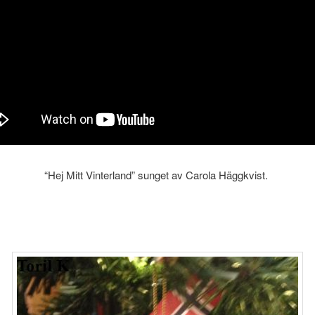
“Hej Mitt Vinterland” sunget av Carola Häggkvist.