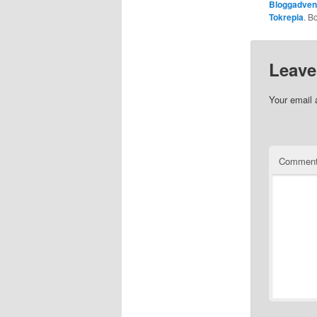
Bloggadven
Tokrepia
. B
Leave
Your email 
Commen