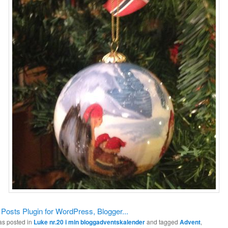
as posted in
Luke nr.20 i min bloggadventskalender
and tagged
Advent
,