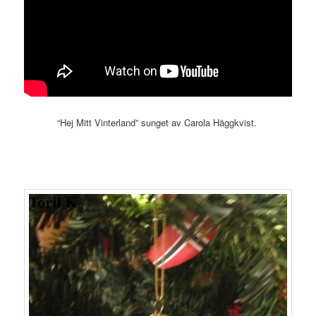
“Hej Mitt Vinterland” sunget av Carola Häggkvist.