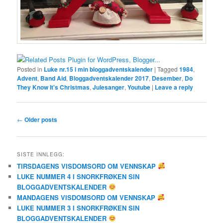
Posted in
Luke nr.15 i min bloggadventskalender
|
Tagged
1984
,
Advent
,
Band Aid
,
Bloggadventskalender 2017
,
Desember
,
Do
They Know It's Christmas
,
Julesanger
,
Youtube
|
Leave a reply
Post
←
Older posts
navigation
SISTE INNLEGG:
TIRSDAGENS VISDOMSORD OM VENNSKAP
LUKE NUMMER 4 I SNORKFRØKEN SIN
BLOGGADVENTSKALENDER
MANDAGENS VISDOMSORD OM VENNSKAP
LUKE NUMMER 3 I SNORKFRØKEN SIN
BLOGGADVENTSKALENDER