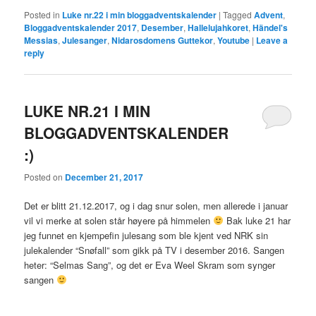
Posted in
Luke nr.22 i min bloggadventskalender
|
Tagged
Advent
,
Bloggadventskalender 2017
,
Desember
,
Hallelujahkoret
,
Händel's
Messias
,
Julesanger
,
Nidarosdomens Guttekor
,
Youtube
|
Leave a
reply
LUKE NR.21 I MIN
BLOGGADVENTSKALENDER
:)
Posted on
December 21, 2017
Det er blitt 21.12.2017, og i dag snur solen, men allerede i januar
vil vi merke at solen står høyere på himmelen
Bak luke 21 har
jeg funnet en kjempefin julesang som ble kjent ved NRK sin
julekalender “Snøfall” som gikk på TV i desember 2016. Sangen
heter: “Selmas Sang”, og det er Eva Weel Skram som synger
sangen