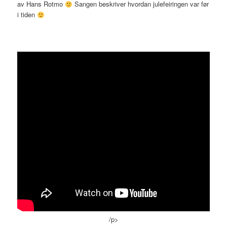
av Hans Rotmo
Sangen beskriver hvordan julefeiringen var før
i tiden
/p>