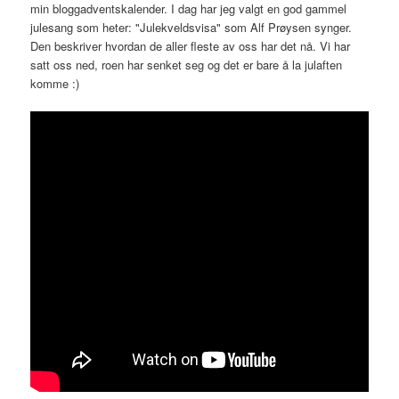
min bloggadventskalender. I dag har jeg valgt en god gammel
julesang som heter: "Julekveldsvisa" som Alf Prøysen synger.
Den beskriver hvordan de aller fleste av oss har det nå. Vi har
satt oss ned, roen har senket seg og det er bare å la julaften
komme :)