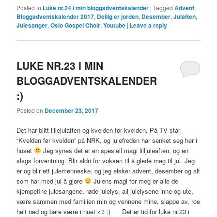
Posted in
Luke nr.24 i min bloggadventskalender
|
Tagged
Advent
,
Bloggadventskalender 2017
,
Deilig er jorden
,
Desember
,
Julaften
,
Julesanger
,
Oslo Gospel Choir
,
Youtube
|
Leave a reply
LUKE NR.23 I MIN
BLOGGADVENTSKALENDER
:)
Posted on
December 23, 2017
Det har blitt lillejulaften og kvelden før kvelden. På TV står
“Kvelden før kvelden” på NRK, og julefreden har senket seg her i
huset
Jeg synes det er en spesiell magi lilljuleaften, og en
slags forventning. Blir aldri for voksen til å glede meg til jul. Jeg
er og blir ett julemenneske, og jeg elsker advent, desember og alt
som har med jul å gjøre
Julens magi for meg er alle de
kjempefine julesangene, røde julelys, all julelysene inne og ute,
være sammen med familien min og vennene mine, slappe av, roe
helt ned og bare være i nuet <3 :) Det er tid for luke nr.23 i