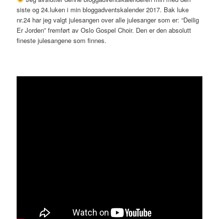
siste og 24.luken i min bloggadventskalender 2017. Bak luke
nr.24 har jeg valgt julesangen over alle julesanger som er: “Deilig
Er Jorden” fremført av Oslo Gospel Choir. Den er den absolutt
fineste julesangene som finnes.