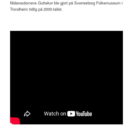
Nidarosdomens Guttekor ble gjort på Sverresborg Folkemuseum i
Trondheim tidlig på 2000-tallet.