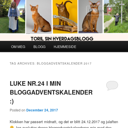
Skip
Skip
to
to
Sear
primary
secondary
content
content
Main
OM MEG
BLOGG
HJEMMESIDE
menu
TAG ARCHIVES:
BLOGGADVENTSKALENDER 2017
LUKE NR.24 I MIN
BLOGGADVENTSKALENDER
:)
Posted on
December 24, 2017
Klokken har passert midnatt, og det er blitt 24.12.2017 og julaften
Jeg avslutter denne bloggadventskalenderen min med den