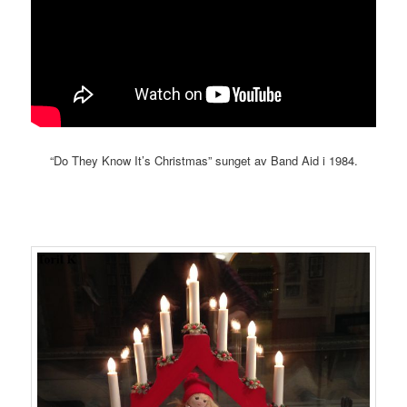
“Do They Know It’s Christmas” sunget av Band Aid i 1984.