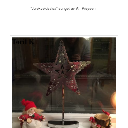
“Julekveldsvisa” sunget av Alf Prøysen.