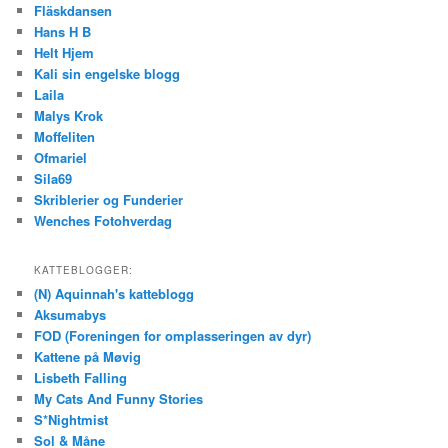
Fläskdansen
Hans H B
Helt Hjem
Kali sin engelske blogg
Laila
Malys Krok
Moffeliten
Ofmariel
Sila69
Skriblerier og Funderier
Wenches Fotohverdag
KATTEBLOGGER:
(N) Aquinnah's katteblogg
Aksumabys
FOD (Foreningen for omplasseringen av dyr)
Kattene på Møvig
Lisbeth Falling
My Cats And Funny Stories
S*Nightmist
Sol & Måne