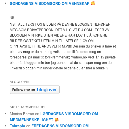
SØNDAGENS VISDOMSORD OM VENNSKAP
NB!!!
NB!!! ALL TEKST OG BILDER PÅ DENNE BLOGGEN TILHØRER
MEG SOM PRIVATPERSON. DET VIL SI AT DU SOM LESER AV
BLOGGEN MIN IKKE UTEN VIDERE HAR LOV TIL Å KOPIERE
BILDER OG TEKST UTEN MIN TILLATELSE (LOV OM
OPPHAVSRETT TIL ÅNDSVERK M.V)!!! Dersom du ønsker å låne et
bilde av meg er du hjertelig velkommen til å sende meg en
forespørsel på mail til: torilkremmervik@yahoo.no Ved lån av private
bilder fra bloggen min ber jeg pent om at de som spør meg om det
linker til bloggen min under det/de bildene du ønsker å bruke :)
BLOGLOVIN:
SISTE KOMMENTARER:
Monica Barmo
on
LØRDAGENS VISDOMSORD OM
MEDMENNESKELIGHET
Tokrepia
on
FREDAGENS VISDOMSORD OM