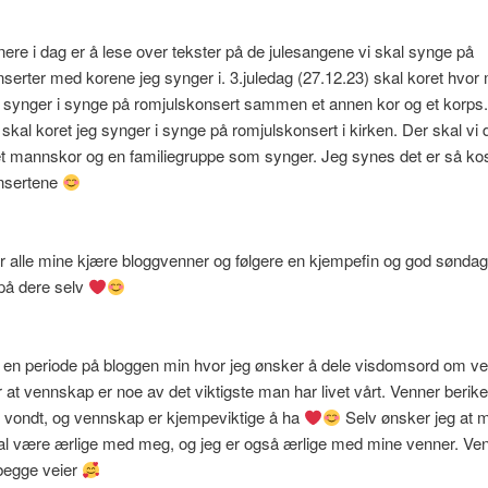
ere i dag er å lese over tekster på de julesangene vi skal synge på
serter med korene jeg synger i. 3.juledag (27.12.23) skal koret hvo
 synger i synge på romjulskonsert sammen et annen kor og et korps.
 skal koret jeg synger i synge på romjulskonsert i kirken. Der skal vi
et mannskor og en familiegruppe som synger. Jeg synes det er så ko
nsertene
 alle mine kjære bloggvenner og følgere en kjempefin og god søndag,
på dere selv
g en periode på bloggen min hvor jeg ønsker å dele visdomsord om v
at vennskap er noe av det viktigste man har livet vårt. Venner beriker
 vondt, og vennskap er kjempeviktige å ha
Selv ønsker jeg at 
al være ærlige med meg, og jeg er også ærlige med mine venner. Ve
 begge veier