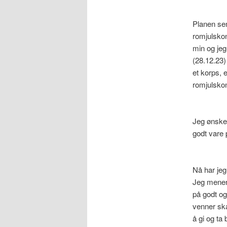
Planen sen
romjulskon
min og jeg
(28.12.23)
et korps, 
romjulsko
Jeg ønsker
godt vare 
Nå har je
Jeg mener 
på godt og
venner sk
å gi og ta