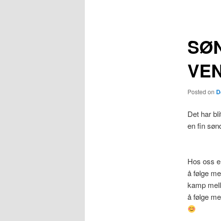
navigation
SØ
VE
Posted on
D
Det har bl
en fin sø
Hos oss er
å følge me
kamp mell
å følge me