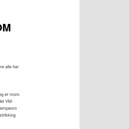
OM
e alle har
jeg er moro
 det VM-
kjempeoro
strikking