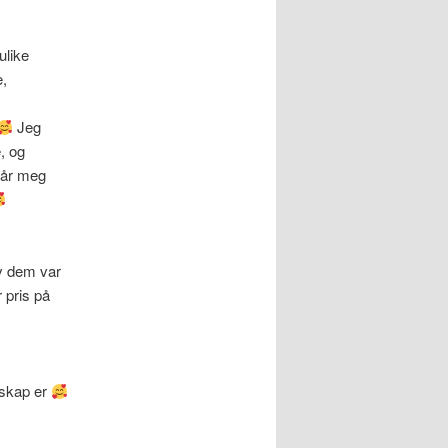
ulike
e,
Jeg
, og
tår meg
av dem var
 pris på
nskap er