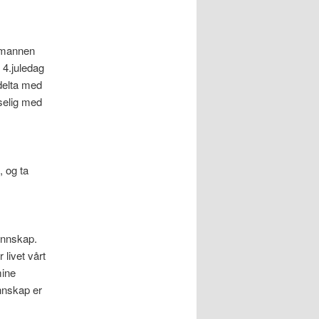
r mannen
 4.juledag
 delta med
selig med
 og ta
ennskap.
 livet vårt
mine
nnskap er