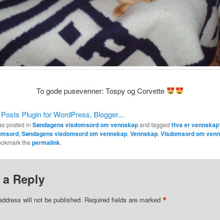
To gode pusevenner: Tospy og Corvette
as posted in
Søndagens visdomsord om vennskap
and tagged
Hva er vennskap
omsord
,
Søndagens visdomsord om vennskap
,
Vennskap
,
Visdomsord om ven
ookmark the
permalink
.
 a Reply
*
address will not be published.
Required fields are marked