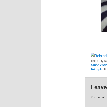
This entry w
sanne visd
Tokrepia
. B
Leave
Your email 