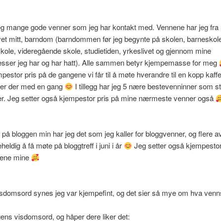
eg mange gode venner som jeg har kontakt med. Vennene har jeg fra 
ivet mitt, barndom (barndommen før jeg begynte på skolen, barneskol
le, videregående skole, studietiden, yrkeslivet og gjennom mine
eresser jeg har og har hatt). Alle sammen betyr kjempemasse for meg
mpestor pris på de gangene vi får til å møte hverandre til en kopp kaffe
 er der med en gang
I tillegg har jeg 5 nære bestevenninner som s
nær. Jeg setter også kjempestor pris på mine nærmeste venner også
 på bloggen min har jeg det som jeg kaller for bloggvenner, og flere 
eldig å få møte på bloggtreff i juni i år
Jeg setter også kjempestor
nene mine
sdomsord synes jeg var kjempefint, og det sier så mye om hva ven
ens visdomsord, og håper dere liker det: