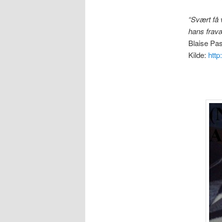
“Svært få 
hans fravæ
Blaise Pa
Kilde:
http