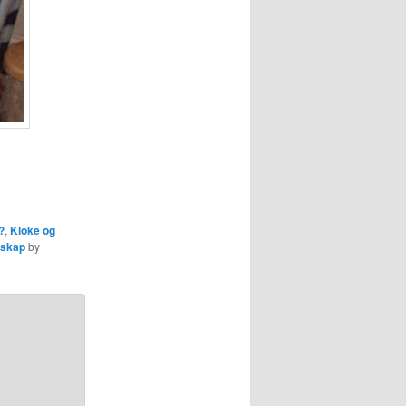
?
,
Kloke og
nskap
by