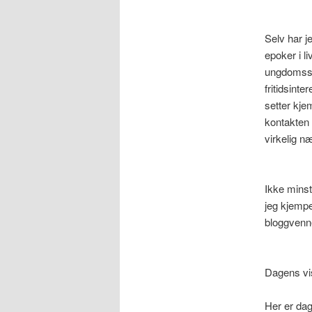
Selv har j
epoker i l
ungdomssko
fritidsint
setter kje
kontakten
virkelig 
Ikke minst
jeg kjempeh
bloggven
Dagens vi
Her er dag