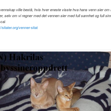
vennskap ville bestå, hvis hver eneste visste hva hans venn sier om
r, selv om vi regner med det vennen sier med full sannhet og full sin
scal
://sitater.org/venner-sitat