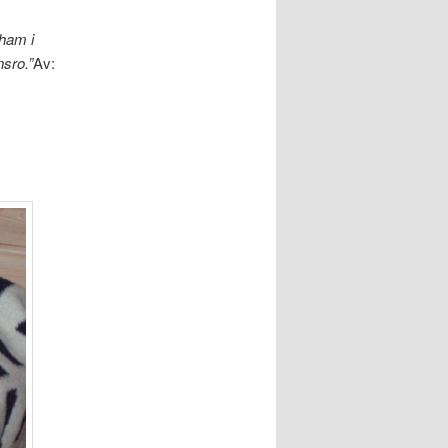
 ham i
nsro.”
Av: