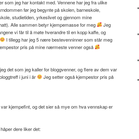
r som jeg har kontakt med. Vennene har jeg fra ulike
barndommen før jeg begynte på skolen, barneskole,
ole, studietiden, yrkeslivet og gjennom mine
ar hatt). Alle sammen betyr kjempemasse for meg
Jeg
ngene vi får til å møte hverandre til en kopp kaffe, og
I tillegg har jeg 5 nære bestevenninner som står meg
 kjempestor pris på mine nærmeste venner også
jeg det som jeg kaller for bloggvenner, og flere av dem var
oggtreff i juni i år
Jeg setter også kjempestor pris på
var kjempefint, og det sier så mye om hva vennskap er
åper dere liker det: