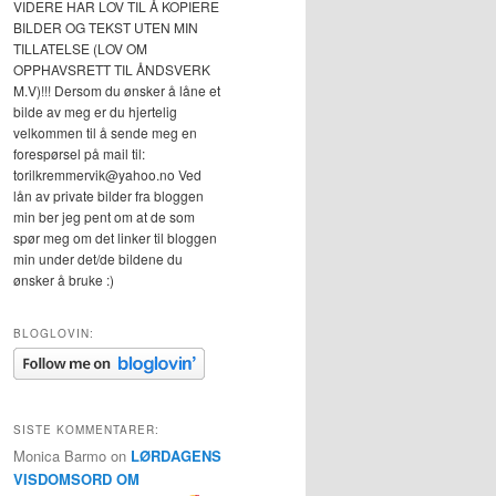
VIDERE HAR LOV TIL Å KOPIERE
BILDER OG TEKST UTEN MIN
TILLATELSE (LOV OM
OPPHAVSRETT TIL ÅNDSVERK
M.V)!!! Dersom du ønsker å låne et
bilde av meg er du hjertelig
velkommen til å sende meg en
forespørsel på mail til:
torilkremmervik@yahoo.no Ved
lån av private bilder fra bloggen
min ber jeg pent om at de som
spør meg om det linker til bloggen
min under det/de bildene du
ønsker å bruke :)
BLOGLOVIN:
SISTE KOMMENTARER:
Monica Barmo
on
LØRDAGENS
VISDOMSORD OM