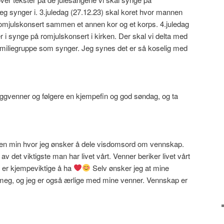
g synger i. 3.juledag (27.12.23) skal koret hvor mannen
romjulskonsert sammen et annen kor og et korps. 4.juledag
r i synge på romjulskonsert i kirken. Der skal vi delta med
amiliegruppe som synger. Jeg synes det er så koselig med
oggvenner og følgere en kjempefin og god søndag, og ta
gen min hvor jeg ønsker å dele visdomsord om vennskap.
 det viktigste man har livet vårt. Venner beriker livet vårt
 er kjempeviktige å ha
Selv ønsker jeg at mine
meg, og jeg er også ærlige med mine venner. Vennskap er