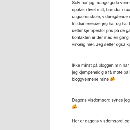
Selv har jeg mange gode venne
epoker i livet mitt, barndom (
ungdomsskole, videregående sk
fritidsinteresser jeg har og h
setter kjempestor pris på de ga
kontakten er der med en gang
virkelig nær. Jeg setter også
Ikke minst på bloggen min har 
jeg kjempeheldig å få møte på bl
bloggvennene mine
Dagens visdomsord synes jeg 
Her er dagens visdomsord, og h