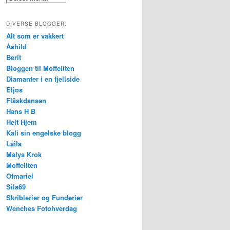
DIVERSE BLOGGER:
Alt som er vakkert
Åshild
Berit
Bloggen til Moffeliten
Diamanter i en fjellside
Eljos
Fläskdansen
Hans H B
Helt Hjem
Kali sin engelske blogg
Laila
Malys Krok
Moffeliten
Ofmariel
Sila69
Skriblerier og Funderier
Wenches Fotohverdag