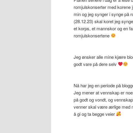
romjulskonserter med korene je
min og jeg synger i synge på 
(28.12.23) skal koret jeg synge
et korps, et mannskor og en f
romjulskonsertene
Jeg ønsker alle mine kjære bl
godt vare på dere selv
Nå har jeg en periode på blog
Jeg mener at vennskap er noe av
på godt og vondt, og vennskap
venner skal være ærlige med 
å gi og ta begge veier