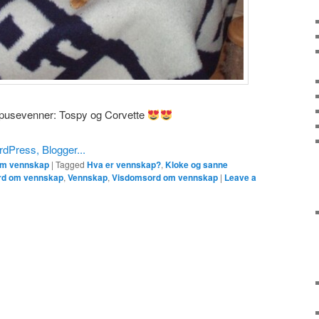
pusevenner: Tospy og Corvette
om vennskap
|
Tagged
Hva er vennskap?
,
Kloke og sanne
rd om vennskap
,
Vennskap
,
Visdomsord om vennskap
|
Leave a