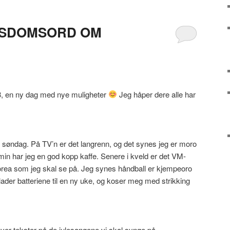
ISDOMSORD OM
23, en ny dag med nye muligheter
Jeg håper dere alle har
ig søndag. På TV’n er det langrenn, og det synes jeg er moro
min har jeg en god kopp kaffe. Senere i kveld er det VM-
ea som jeg skal se på. Jeg synes håndball er kjempeoro
lader batteriene til en ny uke, og koser meg med strikking
over tekster på de julesangene vi skal synge på