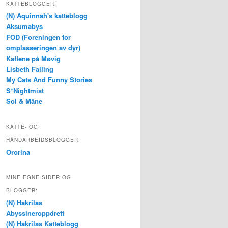
KATTEBLOGGER:
(N) Aquinnah's katteblogg
Aksumabys
FOD (Foreningen for
omplasseringen av dyr)
Kattene på Møvig
Lisbeth Falling
My Cats And Funny Stories
S*Nightmist
Sol & Måne
KATTE- OG
HÅNDARBEIDSBLOGGER:
Ororina
MINE EGNE SIDER OG
BLOGGER:
(N) Hakrilas
Abyssineroppdrett
(N) Hakrilas Katteblogg