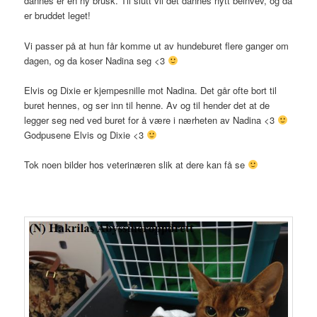
dannes er en ny brusk. Til slutt vil det dannes nytt beinvev, og da
er bruddet leget!
Vi passer på at hun får komme ut av hundeburet flere ganger om
dagen, og da koser Nadina seg <3
Elvis og Dixie er kjempesnille mot Nadina. Det går ofte bort til
buret hennes, og ser inn til henne. Av og til hender det at de
legger seg ned ved buret for å være i nærheten av Nadina <3
Godpusene Elvis og Dixie <3
Tok noen bilder hos veterinæren slik at dere kan få se