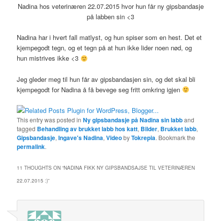
Nadina hos veterinæren 22.07.2015 hvor hun får ny gipsbandasje
på labben sin <3
Nadina har i hvert fall matlyst, og hun spiser som en hest. Det et
kjempegodt tegn, og et tegn på at hun ikke lider noen nød, og
hun mistrives ikke <3
Jeg gleder meg til hun får av gipsbandasjen sin, og det skal bli
kjempegodt for Nadina å få bevege seg fritt omkring igjen
This entry was posted in
Ny gipsbandasje på Nadina sin labb
and
tagged
Behandling av brukket labb hos katt
,
Bilder
,
Brukket labb
,
Gipsbandasje
,
Ingave's Nadina
,
Video
by
Tokrepia
. Bookmark the
permalink
.
11 THOUGHTS ON “
NADINA FIKK NY GIPSBANDSAJSE TIL VETERINÆREN
22.07.2015 :)
”