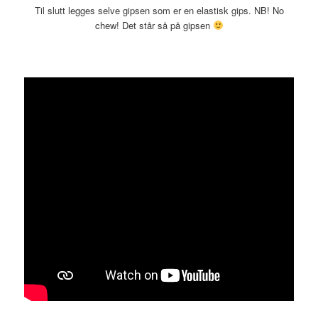
Til slutt legges selve gipsen som er en elastisk gips. NB! No
chew! Det står så på gipsen