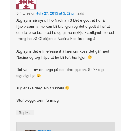
Siri Elise
on
July 27, 2015 at 5:52 pm
said:
Æg syns så synd i ho Nadina <3 Det e godt at ho får
hjælp sånn at ho kan bli bra igjen og det e godt å hør at
du stelle så bra med ho og gir ho mykje kjærlighet førr det
træng ho <3 Gi skjønne Nadina kos fra mæg å.
Æg syns det e interessant å læs om koss det går med
Nadina og æg håpa at ho bli fort bra igjen
Det va litt av en farge på den dær gipsen. Skikkelig
signalgul jo
Æg ønska dæg ein fin kveld
Stor bloggklæm fra mæg
↓
Reply
Tokrepia