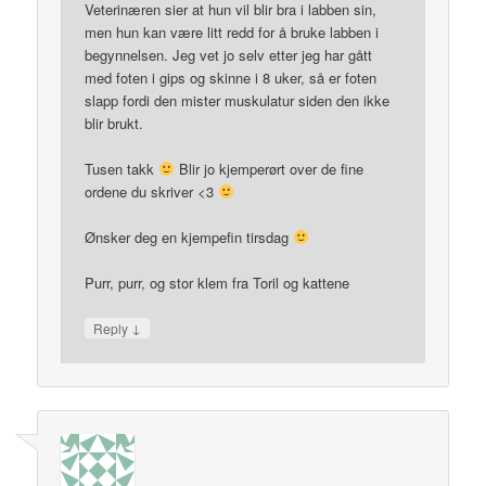
Veterinæren sier at hun vil blir bra i labben sin,
men hun kan være litt redd for å bruke labben i
begynnelsen. Jeg vet jo selv etter jeg har gått
med foten i gips og skinne i 8 uker, så er foten
slapp fordi den mister muskulatur siden den ikke
blir brukt.
Tusen takk
Blir jo kjemperørt over de fine
ordene du skriver <3
Ønsker deg en kjempefin tirsdag
Purr, purr, og stor klem fra Toril og kattene
↓
Reply