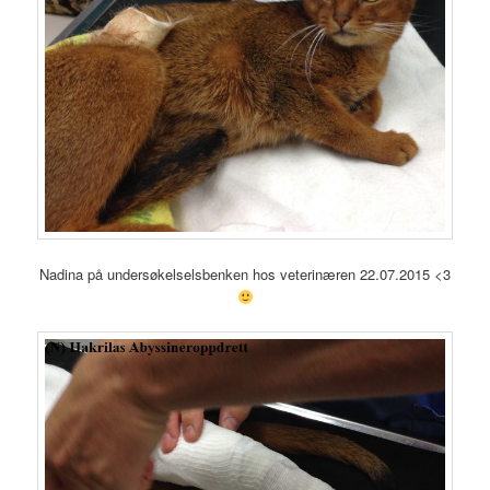
Nadina på undersøkelselsbenken hos veterinæren 22.07.2015 <3