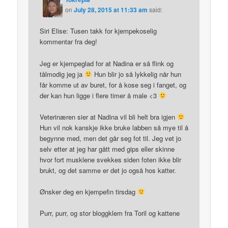
on
July 28, 2015 at 11:33 am
said:
Siri Elise: Tusen takk for kjempekoselig
kommentar fra deg!
Jeg er kjempeglad for at Nadina er så flink og
tålmodig jeg ja
Hun blir jo så lykkelig når hun
får komme ut av buret, for å kose seg i fanget, og
der kan hun ligge i flere timer å male <3
Veterinæren sier at Nadina vil bli helt bra igjen
Hun vil nok kanskje ikke bruke labben så mye til å
begynne med, men det går seg fot til. Jeg vet jo
selv etter at jeg har gått med gips eller skinne
hvor fort musklene svekkes siden foten ikke blir
brukt, og det samme er det jo også hos katter.
Ønsker deg en kjempefin tirsdag
Purr, purr, og stor bloggklem fra Toril og kattene