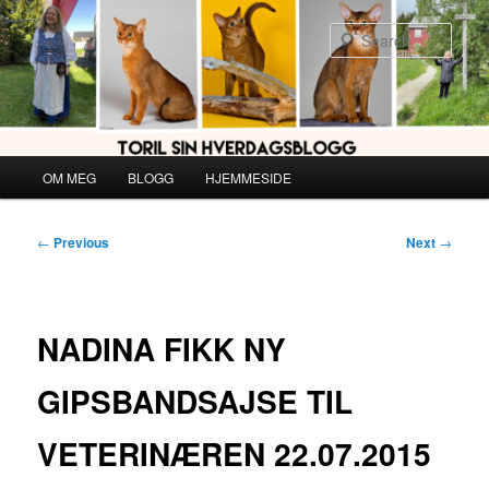
Skip
to
Sear
primary
content
Main
OM MEG
BLOGG
HJEMMESIDE
menu
Post
←
Previous
Next
→
navigation
NADINA FIKK NY
GIPSBANDSAJSE TIL
VETERINÆREN 22.07.2015