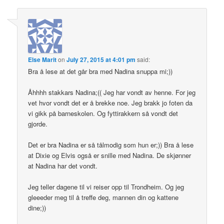
Else Marit
on
July 27, 2015 at 4:01 pm
said:
Bra å lese at det går bra med Nadina snuppa mi;))
Åhhhh stakkars Nadina;(( Jeg har vondt av henne. For jeg
vet hvor vondt det er å brekke noe. Jeg brakk jo foten da
vi gikk på barneskolen. Og fyttirakkern så vondt det
gjorde.
Det er bra Nadina er så tålmodig som hun er;)) Bra å lese
at Dixie og Elvis også er snille med Nadina. De skjønner
at Nadina har det vondt.
Jeg teller dagene til vi reiser opp til Trondheim. Og jeg
gleeeder meg til å treffe deg, mannen din og kattene
dine;))