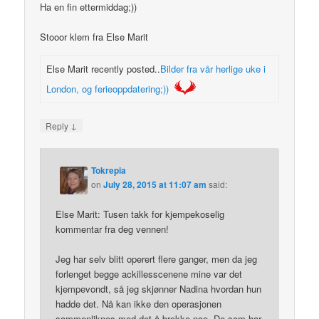
Ha en fin ettermiddag;))
Stooor klem fra Else Marit
Else Marit recently posted..
Bilder fra vår herlige uke i
London, og ferieoppdatering;))
↓
Reply
Tokrepia
on
July 28, 2015 at 11:07 am
said:
Else Marit: Tusen takk for kjempekoselig
kommentar fra deg vennen!
Jeg har selv blitt operert flere ganger, men da jeg
forlenget begge ackillesscenene mine var det
kjempevondt, så jeg skjønner Nadina hvordan hun
hadde det. Nå kan ikke den operasjonen
sammenliknes med det å brekke noe. De som har