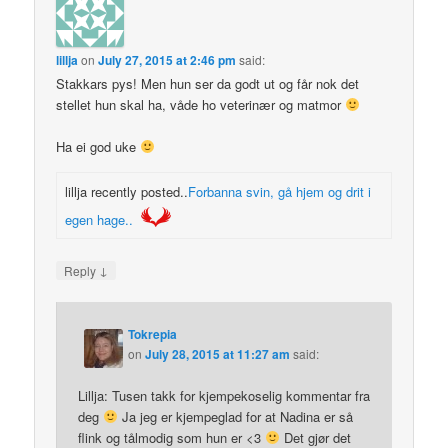
lillja
on
July 27, 2015 at 2:46 pm
said:
Stakkars pys! Men hun ser da godt ut og får nok det
stellet hun skal ha, våde ho veterinær og matmor
Ha ei god uke
lillja recently posted..
Forbanna svin, gå hjem og drit i
egen hage..
↓
Reply
Tokrepia
on
July 28, 2015 at 11:27 am
said:
Lillja: Tusen takk for kjempekoselig kommentar fra
deg
Ja jeg er kjempeglad for at Nadina er så
flink og tålmodig som hun er <3
Det gjør det