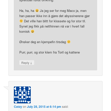
Ha, ha, ha
Ja jeg ser for meg Maco ja, men
han passer ikke inn å gjøre det abyssinerene gjør
Det ville han blitt for klossete og for stor til.
Synet jeg fikk på netthinnen nå var i hvert fall
komisk
Ønsker deg en kjempefin tirsdag
Purr, purr, og stor klem fra Toril og kattene
↓
Reply
Catzy
on
July 28, 2015 at 6:14 pm
said: