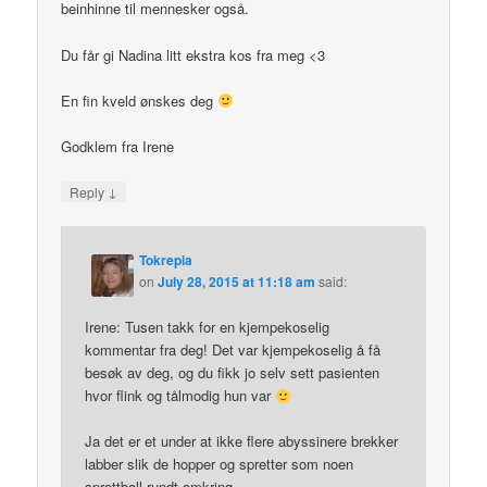
beinhinne til mennesker også.
Du får gi Nadina litt ekstra kos fra meg <3
En fin kveld ønskes deg
Godklem fra Irene
↓
Reply
Tokrepia
on
July 28, 2015 at 11:18 am
said:
Irene: Tusen takk for en kjempekoselig
kommentar fra deg! Det var kjempekoselig å få
besøk av deg, og du fikk jo selv sett pasienten
hvor flink og tålmodig hun var
Ja det er et under at ikke flere abyssinere brekker
labber slik de hopper og spretter som noen
sprettball rundt omkring.