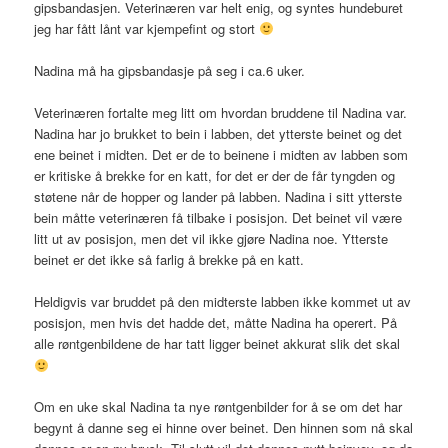
gipsbandasjen. Veterinæren var helt enig, og syntes hundeburet
jeg har fått lånt var kjempefint og stort
Nadina må ha gipsbandasje på seg i ca.6 uker.
Veterinæren fortalte meg litt om hvordan bruddene til Nadina var.
Nadina har jo brukket to bein i labben, det ytterste beinet og det
ene beinet i midten. Det er de to beinene i midten av labben som
er kritiske å brekke for en katt, for det er der de får tyngden og
støtene når de hopper og lander på labben. Nadina i sitt ytterste
bein måtte veterinæren få tilbake i posisjon. Det beinet vil være
litt ut av posisjon, men det vil ikke gjøre Nadina noe. Ytterste
beinet er det ikke så farlig å brekke på en katt.
Heldigvis var bruddet på den midterste labben ikke kommet ut av
posisjon, men hvis det hadde det, måtte Nadina ha operert. På
alle røntgenbildene de har tatt ligger beinet akkurat slik det skal
Om en uke skal Nadina ta nye røntgenbilder for å se om det har
begynt å danne seg ei hinne over beinet. Den hinnen som nå skal