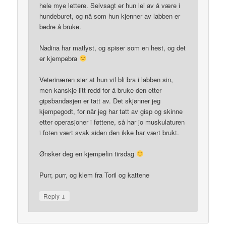
hele mye lettere. Selvsagt er hun lei av å være i
hundeburet, og nå som hun kjenner av labben er
bedre å bruke.
Nadina har matlyst, og spiser som en hest, og det
er kjempebra
Veterinæren sier at hun vil bli bra i labben sin,
men kanskje litt redd for å bruke den etter
gipsbandasjen er tatt av. Det skjønner jeg
kjempegodt, for når jeg har tatt av gisp og skinne
etter operasjoner i føttene, så har jo muskulaturen
i foten vært svak siden den ikke har vært brukt.
Ønsker deg en kjempefin tirsdag
Purr, purr, og klem fra Toril og kattene
↓
Reply