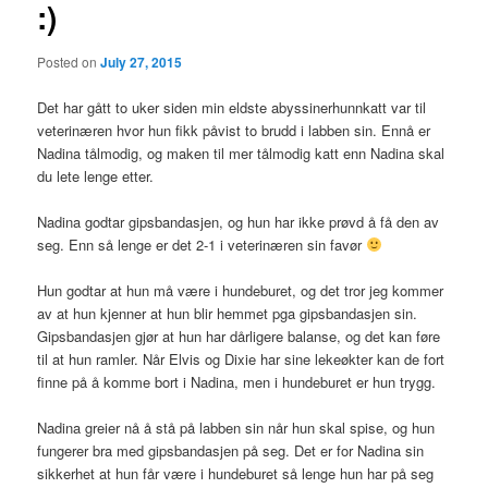
:)
Posted on
July 27, 2015
Det har gått to uker siden min eldste abyssinerhunnkatt var til
veterinæren hvor hun fikk påvist to brudd i labben sin. Ennå er
Nadina tålmodig, og maken til mer tålmodig katt enn Nadina skal
du lete lenge etter.
Nadina godtar gipsbandasjen, og hun har ikke prøvd å få den av
seg. Enn så lenge er det 2-1 i veterinæren sin favør
Hun godtar at hun må være i hundeburet, og det tror jeg kommer
av at hun kjenner at hun blir hemmet pga gipsbandasjen sin.
Gipsbandasjen gjør at hun har dårligere balanse, og det kan føre
til at hun ramler. Når Elvis og Dixie har sine lekeøkter kan de fort
finne på å komme bort i Nadina, men i hundeburet er hun trygg.
Nadina greier nå å stå på labben sin når hun skal spise, og hun
fungerer bra med gipsbandasjen på seg. Det er for Nadina sin
sikkerhet at hun får være i hundeburet så lenge hun har på seg