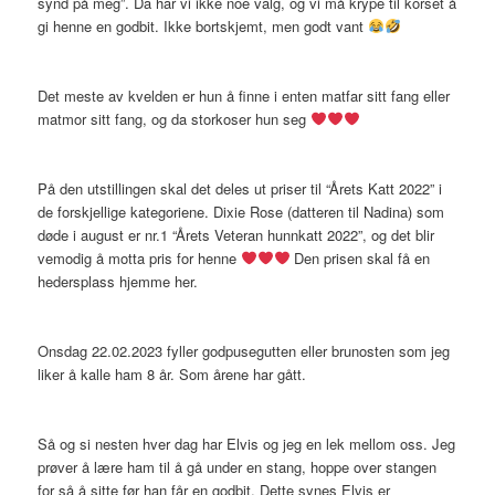
synd på meg”. Da har vi ikke noe valg, og vi må krype til korset å
gi henne en godbit. Ikke bortskjemt, men godt vant
Det meste av kvelden er hun å finne i enten matfar sitt fang eller
matmor sitt fang, og da storkoser hun seg
På den utstillingen skal det deles ut priser til “Årets Katt 2022” i
de forskjellige kategoriene. Dixie Rose (datteren til Nadina) som
døde i august er nr.1 “Årets Veteran hunnkatt 2022”, og det blir
vemodig å motta pris for henne
Den prisen skal få en
hedersplass hjemme her.
Onsdag 22.02.2023 fyller godpusegutten eller brunosten som jeg
liker å kalle ham 8 år. Som årene har gått.
Så og si nesten hver dag har Elvis og jeg en lek mellom oss. Jeg
prøver å lære ham til å gå under en stang, hoppe over stangen
for så å sitte før han får en godbit. Dette synes Elvis er