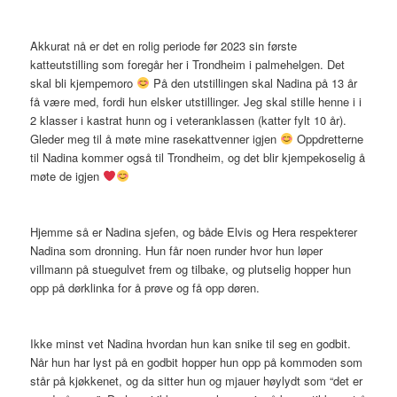
Akkurat nå er det en rolig periode før 2023 sin første
katteutstilling som foregår her i Trondheim i palmehelgen. Det
skal bli kjempemoro
På den utstillingen skal Nadina på 13 år
få være med, fordi hun elsker utstillinger. Jeg skal stille henne i i
2 klasser i kastrat hunn og i veteranklassen (katter fylt 10 år).
Gleder meg til å møte mine rasekattvenner igjen
Oppdretterne
til Nadina kommer også til Trondheim, og det blir kjempekoselig å
møte de igjen
Hjemme så er Nadina sjefen, og både Elvis og Hera respekterer
Nadina som dronning. Hun får noen runder hvor hun løper
villmann på stuegulvet frem og tilbake, og plutselig hopper hun
opp på dørklinka for å prøve og få opp døren.
Ikke minst vet Nadina hvordan hun kan snike til seg en godbit.
Når hun har lyst på en godbit hopper hun opp på kommoden som
står på kjøkkenet, og da sitter hun og mjauer høylydt som “det er