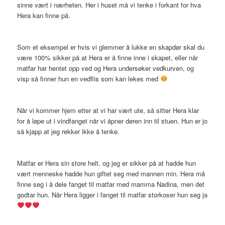
sinne vært i nærheten. Her i huset må vi tenke i forkant for hva
Hera kan finne på.
Som et eksempel er hvis vi glemmer å lukke en skapdør skal du
være 100% sikker på at Hera er å finne inne i skapet, eller når
matfar har hentet opp ved og Hera undersøker vedkurven, og
visp så finner hun en vedflis som kan lekes med
Når vi kommer hjem etter at vi har vært ute, så sitter Hera klar
for å løpe ut i vindfanget når vi åpner døren inn til stuen. Hun er jo
så kjapp at jeg rekker ikke å tenke.
Matfar er Hera sin store helt, og jeg er sikker på at hadde hun
vært menneske hadde hun giftet seg med mannen min. Hera må
finne seg i å dele fanget til matfar med mamma Nadina, men det
godtar hun. Når Hera ligger i fanget til matfar storkoser hun seg ja