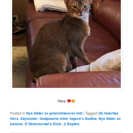
Hera
Posted in
Nye bilder av pelstrekløveret mitt
|
Tagged
(N) Hakrilas
Hera
,
Abyssiner
,
Godpusene mine
,
Ingave's Nadina
,
Nye bilder av
kattene
,
S*Skimmerdal's Elvis
|
2
Replies