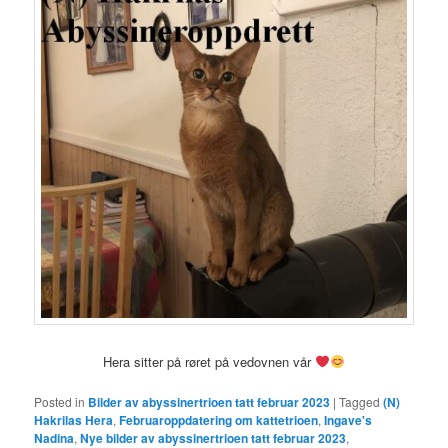
Hera sitter på røret på vedovnen vår
Posted in
Bilder av abyssinertrioen tatt februar 2023
|
Tagged
(N)
Hakrilas Hera
,
Februaroppdatering om kattetrioen
,
Ingave's
Nadina
,
Nye bilder av abyssinertrioen tatt februar 2023
,