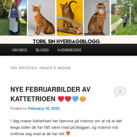
Skip
Skip
to
to
Sear
primary
secondary
content
content
Main
OM MEG
BLOGG
HJEMMESIDE
menu
TAG ARCHIVES:
INGAVE’S NADINA
NYE FEBRUARBILDER AV
1
KATTETRIOEN
Posted on
February 18, 2023
I dag maser kattetrioen her hjemme på matmor om at nå er det
lenge siden de har fått være med på bloggen, og matmor må
innfinne seg med at de har rett