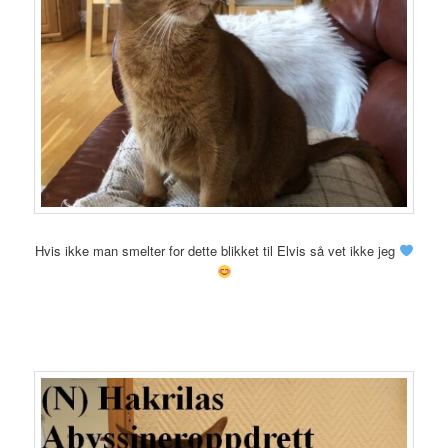
Hvis ikke man smelter for dette blikket til Elvis så vet ikke jeg