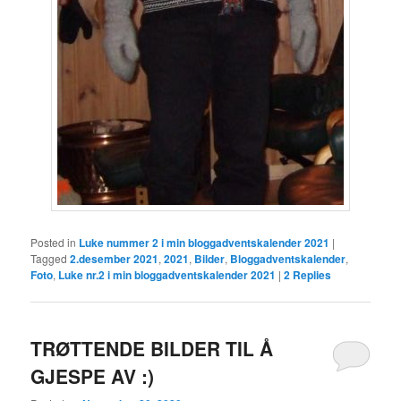
Posted in
Luke nummer 2 i min bloggadventskalender 2021
|
Tagged
2.desember 2021
,
2021
,
Bilder
,
Bloggadventskalender
,
Foto
,
Luke nr.2 i min bloggadventskalender 2021
|
2
Replies
TRØTTENDE BILDER TIL Å
GJESPE AV :)