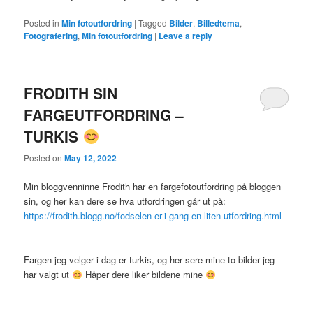
Posted in
Min fotoutfordring
|
Tagged
Bilder
,
Billedtema
,
Fotografering
,
Min fotoutfordring
|
Leave a reply
FRODITH SIN
FARGEUTFORDRING –
TURKIS
Posted on
May 12, 2022
Min bloggvenninne Frodith har en fargefotoutfordring på bloggen
sin, og her kan dere se hva utfordringen går ut på:
https://frodith.blogg.no/fodselen-er-i-gang-en-liten-utfordring.html
Fargen jeg velger i dag er turkis, og her sere mine to bilder jeg
har valgt ut
Håper dere liker bildene mine