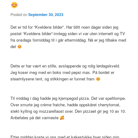
Posted on
September 30, 2023
Det er tid for “Kveldens bilder”. Har blitt noen dager siden jeg
postet “Kveldens bilder”-innlegg siden vi var uten internett og TV
fra onsdags formiddag til i går ettermiddag. Nå er jeg tilbake med
det
Dette er har vært en stille, avslappende og rolig lørdagskveld.
Jeg koser meg med en boks med pepsi max. På bordet er
stearinlysene tent, og stikkingen er funnet fram
Til middag i dag hadde jeg kjempegod pizza. Det var speltlompe.
Over smurte jeg crème fraiche, hadde oppskåret cherrytomat,
stekt kylling og mozzarellaost over. Den pizzaet gir jeg 10 av 10.
Anbefales på det varmeste
Etter middag koste vi oss med et kakestykke hver siden min