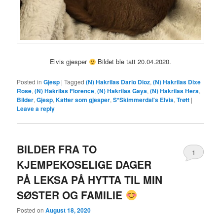
Elvis gjesper
Bildet ble tatt 20.04.2020.
Posted in
Gjesp
|
Tagged
(N) Hakrilas Dario Dioz
,
(N) Hakrilas Dixe
Rose
,
(N) Hakrilas Florence
,
(N) Hakrilas Gaya
,
(N) Hakrilas Hera
,
Bilder
,
Gjesp
,
Katter som gjesper
,
S*Skimmerdal's Elvis
,
Trøtt
|
Leave a reply
BILDER FRA TO
1
KJEMPEKOSELIGE DAGER
PÅ LEKSA PÅ HYTTA TIL MIN
SØSTER OG FAMILIE
Posted on
August 18, 2020