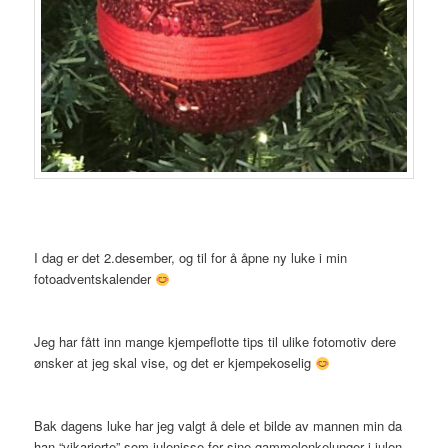
I dag er det 2.desember, og til for å åpne ny luke i min
fotoadventskalender
Jeg har fått inn mange kjempeflotte tips til ulike fotomotiv dere
ønsker at jeg skal vise, og det er kjempekoselig
Bak dagens luke har jeg valgt å dele et bilde av mannen min da
han “vikarierte” som julenisse for sine gammelonkelunger i julen