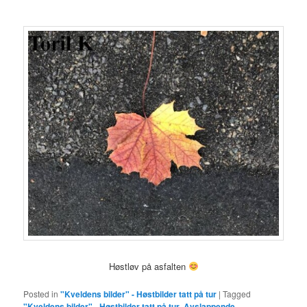
Høstløv på asfalten
Posted in
"Kveldens bilder" - Høstbilder tatt på tur
|
Tagged
"Kveldens bilder" - Høstbilder tatt på tur
,
Avslappende