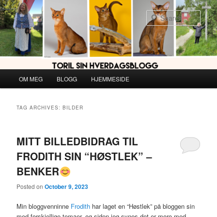
Skip
Skip
to
to
Sear
primary
secondary
content
content
Main
OM MEG
BLOGG
HJEMMESIDE
menu
TAG ARCHIVES:
BILDER
MITT BILLEDBIDRAG TIL
FRODITH SIN “HØSTLEK” –
BENKER
Posted on
October 9, 2023
Min bloggvenninne
Frodith
har laget en “Høstlek” på bloggen sin
med forskjellige temaer, og siden jeg synes det er moro med