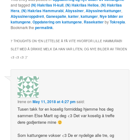
and tagged
(N) Hakrilas H-kull
,
(N) Hakrilas Helios
,
(N) Hakrilas
Hera
,
(N) Hakrlas Hammurabi
,
Abyssiner
,
Abyssinerkattunger
,
Abyssineroppdrett
,
Ganespalte
,
katter
,
kattunger
,
Nye bilder av
kattungene
,
Oppdatering om kattungene
,
Rasekatter
by
Tokrepia
.
Bookmark the
permalink
.
7 THOUGHTS ON “
EN LETTELSE Å FÅ VITE HVORFOR LILLE HAMMURABI
SLET MED Å DRIKKE MELK DA HAN VAR LITEN, OG NYE BILDER AV TRIOEN
<3 <3 <3 :)
”
Irene
on
May 11, 2018 at 4:27 pm
said:
Tusen takk for en koselig formiddag hjemme hos deg
sammen Else Marit og deg <3 Det var koselig å treffe
dere godjentene mine
Som kattungene vokser <3 De er nydelige alle tre, og