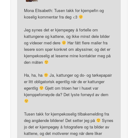
Mona Elisabeth: Tusen takk for kjempefin og
koselig kommentar fra deg <3
Jeg synes det er kjempegøy å fortelle om
kattungene og kattene, og ikke minst dele bilder
og videoer med dere
Har fått flere mailer fra
lesere som spør konkret om abyssiner, og det er
kjempekoselig at leserne mine kontakter meg på
den måten
Ha, ha, ha
Ja, kattunger og do- og tørkepapair
er litt obligatorisk egentlig når de er kattunger
egentlig
Gjett om trioen her i huset var
kjemppefornøyde da? Det lyste fornøyd av dem
Tusen takk for kjempekoselig tilbakemelding fra
deg angående bildene! Det setter jeg på
Synes
jo det er kjempegøy å fotografere og ta bilder av
kattene, og det motiverer meg når dere liker