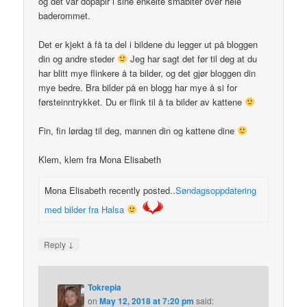
og det var dopapir i sine enkelte småbiter over hele
baderommet.
Det er kjekt å få ta del i bildene du legger ut på bloggen
din og andre steder
Jeg har sagt det før til deg at du
har blitt mye flinkere å ta bilder, og det gjør bloggen din
mye bedre. Bra bilder på en blogg har mye å si for
førsteinntrykket. Du er flink til å ta bilder av kattene
Fin, fin lørdag til deg, mannen din og kattene dine
Klem, klem fra Mona Elisabeth
Mona Elisabeth recently posted..
Søndagsoppdatering
med bilder fra Halsa
↓
Reply
Tokrepia
on
May 12, 2018 at 7:20 pm
said: