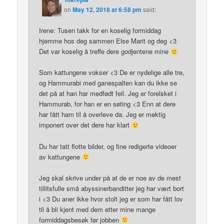
on
May 12, 2018 at 6:58 pm
said:
Irene: Tusen takk for en koselig formiddag
hjemme hos deg sammen Else Marit og deg <3
Det var koselig å treffe dere godjentene mine
Som kattungene vokser <3 De er nydelige alle tre,
og Hammurabi med ganespalten kan du ikke se
det på at han har medfødt feil. Jeg er forelsket i
Hammurab, for han er en søting <3 Enn at dere
har fått ham til å overleve da. Jeg er mektig
imponert over det dere har klart
Du har tatt flotte bilder, og fine redigerte videoer
av kattungene
Jeg skal skrive under på at de er noe av de mest
tillitsfulle små abyssinerbanditter jeg har vært bort
i <3 Du aner ikke hvor stolt jeg er som har fått lov
til å bli kjent med dem etter mine mange
formiddagsbesøk før jobben