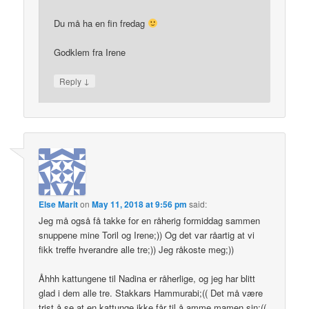
Du må ha en fin fredag
Godklem fra Irene
↓
Reply
Else Marit
on
May 11, 2018 at 9:56 pm
said:
Jeg må også få takke for en råherig formiddag sammen
snuppene mine Toril og Irene;)) Og det var råartig at vi
fikk treffe hverandre alle tre;)) Jeg råkoste meg;))
Åhhh kattungene til Nadina er råherlige, og jeg har blitt
glad i dem alle tre. Stakkars Hammurabi;(( Det må være
trist å se at en kattunge ikke får til å amme mamen sin;((