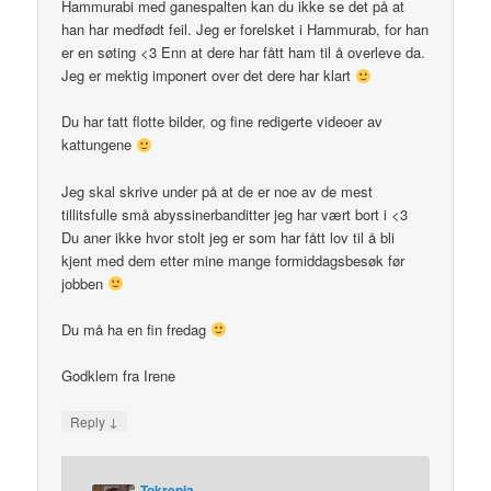
Hammurabi med ganespalten kan du ikke se det på at
han har medfødt feil. Jeg er forelsket i Hammurab, for han
er en søting <3 Enn at dere har fått ham til å overleve da.
Jeg er mektig imponert over det dere har klart
Du har tatt flotte bilder, og fine redigerte videoer av
kattungene
Jeg skal skrive under på at de er noe av de mest
tillitsfulle små abyssinerbanditter jeg har vært bort i <3
Du aner ikke hvor stolt jeg er som har fått lov til å bli
kjent med dem etter mine mange formiddagsbesøk før
jobben
Du må ha en fin fredag
Godklem fra Irene
↓
Reply
Tokrepia