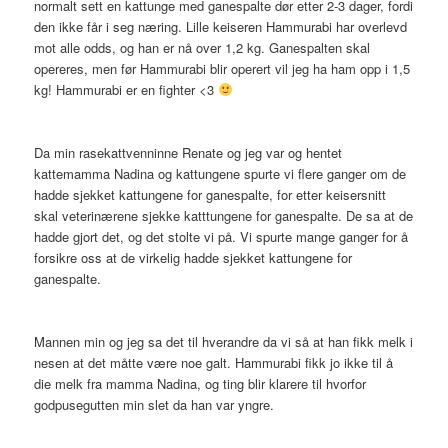
normalt sett en kattunge med ganespalte dør etter 2-3 dager, fordi
den ikke får i seg næring. Lille keiseren Hammurabi har overlevd
mot alle odds, og han er nå over 1,2 kg. Ganespalten skal
opereres, men før Hammurabi blir operert vil jeg ha ham opp i 1,5
kg! Hammurabi er en fighter <3
Da min rasekattvenninne Renate og jeg var og hentet
kattemamma Nadina og kattungene spurte vi flere ganger om de
hadde sjekket kattungene for ganespalte, for etter keisersnitt
skal veterinærene sjekke katttungene for ganespalte. De sa at de
hadde gjort det, og det stolte vi på. Vi spurte mange ganger for å
forsikre oss at de virkelig hadde sjekket kattungene for
ganespalte.
Mannen min og jeg sa det til hverandre da vi så at han fikk melk i
nesen at det måtte være noe galt. Hammurabi fikk jo ikke til å
die melk fra mamma Nadina, og ting blir klarere til hvorfor
godpusegutten min slet da han var yngre.