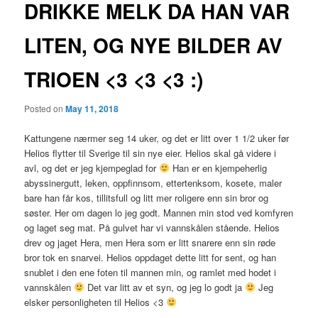
DRIKKE MELK DA HAN VAR
LITEN, OG NYE BILDER AV
TRIOEN <3 <3 <3 :)
Posted on
May 11, 2018
Kattungene nærmer seg 14 uker, og det er litt over 1 1/2 uker før
Helios flytter til Sverige til sin nye eier. Helios skal gå videre i
avl, og det er jeg kjempeglad for
Han er en kjempeherlig
abyssinergutt, leken, oppfinnsom, ettertenksom, kosete, maler
bare han får kos, tillitsfull og litt mer roligere enn sin bror og
søster. Her om dagen lo jeg godt. Mannen min stod ved komfyren
og laget seg mat. På gulvet har vi vannskålen stående. Helios
drev og jaget Hera, men Hera som er litt snarere enn sin røde
bror tok en snarvei. Helios oppdaget dette litt for sent, og han
snublet i den ene foten til mannen min, og ramlet med hodet i
vannskålen
Det var litt av et syn, og jeg lo godt ja
Jeg
elsker personligheten til Helios <3