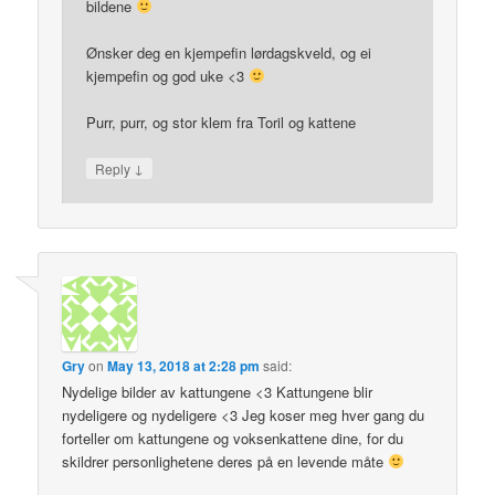
bildene
Ønsker deg en kjempefin lørdagskveld, og ei
kjempefin og god uke <3
Purr, purr, og stor klem fra Toril og kattene
↓
Reply
Gry
on
May 13, 2018 at 2:28 pm
said:
Nydelige bilder av kattungene <3 Kattungene blir
nydeligere og nydeligere <3 Jeg koser meg hver gang du
forteller om kattungene og voksenkattene dine, for du
skildrer personlighetene deres på en levende måte