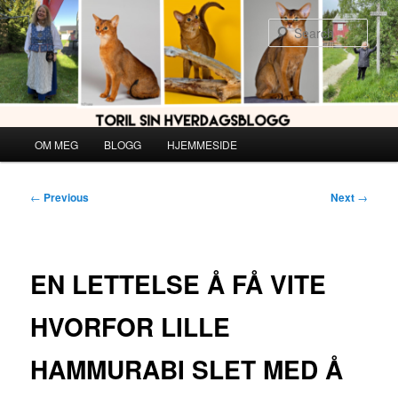
Skip
to
Sear
primary
content
Main
OM MEG
BLOGG
HJEMMESIDE
menu
Post
←
Previous
Next
→
navigation
EN LETTELSE Å FÅ VITE
HVORFOR LILLE
HAMMURABI SLET MED Å