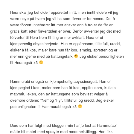
Hera skal jeg beholde i oppdrettet mitt, men inntil videre vil jeg
være nøye på hvem jeg vil ha som fòrverter for henne. Det å
være fòrvert innebærer litt mer ansvar enn å tro at de får en
gratis katt etter fòrverttiden er over. Derfor avventer jeg det med
fòrverter til Hera frem til ting er mer avklart. Hera er ei
kjempeherlig abyssinerjente. Hun er oppfinnsom,tillitsfull, uredd,
elsker å få kos, maler bare hun får kos, smidig, spretten og er
mer enn gjerne med på kattungefark
Jeg elsker personligheten
til Hera også <3
Hammurabi er også en kjempeherlig abyssinergutt. Han er
kjempeglad i kos, maler bare han få kos, oppfinnsom, kullets
matvrak, leken, den av kattungene som bevisst velger å
overhøre ordene: “Nei” og “Fy”, tillitsfull og uredd. Jeg elsker
personlilgheten til Hammurabi også <3
Dere som har fulgt med bloggen min har jo lest at Hammurabi
måtte bli matet med sprøyte med morsmelktillegg. Han fikk