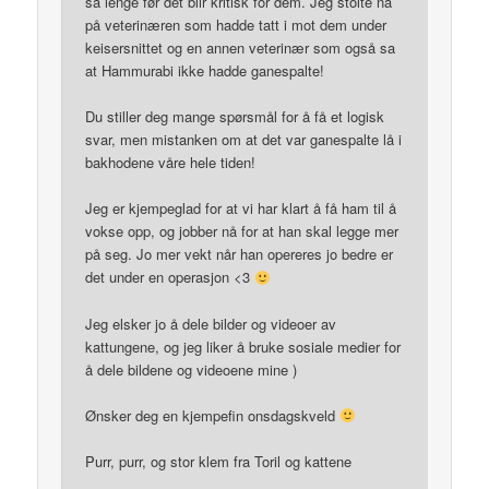
så lenge før det blir kritisk for dem. Jeg stolte nå
på veterinæren som hadde tatt i mot dem under
keisersnittet og en annen veterinær som også sa
at Hammurabi ikke hadde ganespalte!
Du stiller deg mange spørsmål for å få et logisk
svar, men mistanken om at det var ganespalte lå i
bakhodene våre hele tiden!
Jeg er kjempeglad for at vi har klart å få ham til å
vokse opp, og jobber nå for at han skal legge mer
på seg. Jo mer vekt når han opereres jo bedre er
det under en operasjon <3
Jeg elsker jo å dele bilder og videoer av
kattungene, og jeg liker å bruke sosiale medier for
å dele bildene og videoene mine )
Ønsker deg en kjempefin onsdagskveld
Purr, purr, og stor klem fra Toril og kattene