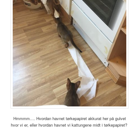
Hmmmm…. Hvordan havnet tørkepapiret akkurat her på gulvet
hvor vi er, eller hvordan havnet vi kattungene midt i tørkepapiret?