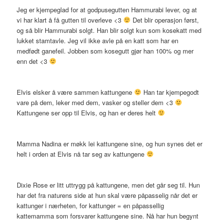
Jeg er kjempeglad for at godpusegutten Hammurabi lever, og at
vi har klart å få gutten til overleve <3
Det blir operasjon først,
og så blir Hammurabi solgt. Han blir solgt kun som kosekatt med
lukket stamtavle. Jeg vil ikke avle på en katt som har en
medfødt ganefeil. Jobben som kosegutt gjør han 100% og mer
enn det <3
Elvis elsker å være sammen kattungene
Han tar kjempegodt
vare på dem, leker med dem, vasker og steller dem <3
Kattungene ser opp til Elvis, og han er deres helt
Mamma Nadina er møkk lei kattungene sine, og hun synes det er
helt i orden at Elvis nå tar seg av kattungene
Dixie Rose er litt uttrygg på kattungene, men det går seg til. Hun
har det fra naturens side at hun skal være påpasselig når det er
kattunger i nærheten, for kattunger = en påpassellig
kattemamma som forsvarer kattungene sine. Nå har hun begynt