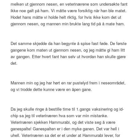
melken ut gjennom nesen, en veterinærene som undersøkte fant
ikke noe galt på ham. Vi måtte være forsiktig når han ble matet.
Hodet hans måtte vi holde helt riktig, for hvis ikke kom det ut
gjennom nesen, og mannen min brukte lang tid på å mate ham.
Det samme skjedde da han begynte å spise fast føde. De første
gangene kom maten ut gjennom nesen, og jeg måtte gi ham litt
av gangen. Etter hvert fant han selv ut hvordan han skulle gjøre
det.
Mannen min og jeg har hørt en rar pustelyd frem i neseområdet,
og vi trodde dette kunne være en åpen gane.
Da jeg skulle ringe å bestille time til 1.gangs vaksinering og id-
chip sa jeg til veterinæren hva som var min mistanke.
Veterinæren sjekken Hammurabi, og det viste seg å være
ganespalte! Ganespalten er i den myke ganen. Det var hell i
uhell. Veterinæren sa det er et under at Hammurabi lever, for