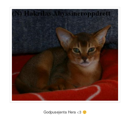
Godpusejenta Hera <3