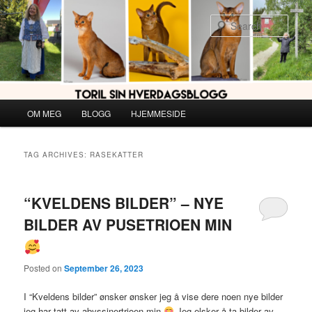
Skip
Skip
to
to
Sear
primary
secondary
content
content
Main
OM MEG
BLOGG
HJEMMESIDE
menu
TAG ARCHIVES:
RASEKATTER
“KVELDENS BILDER” – NYE
BILDER AV PUSETRIOEN MIN
Posted on
September 26, 2023
I “Kveldens bilder” ønsker ønsker jeg å vise dere noen nye bilder
jeg har tatt av abyssinertrioen min
Jeg elsker å ta bilder av