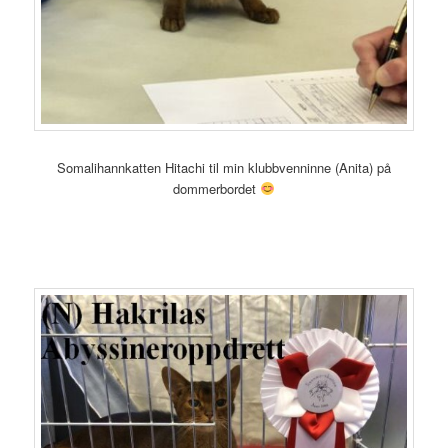
Somalihannkatten Hitachi til min klubbvenninne (Anita) på
dommerbordet