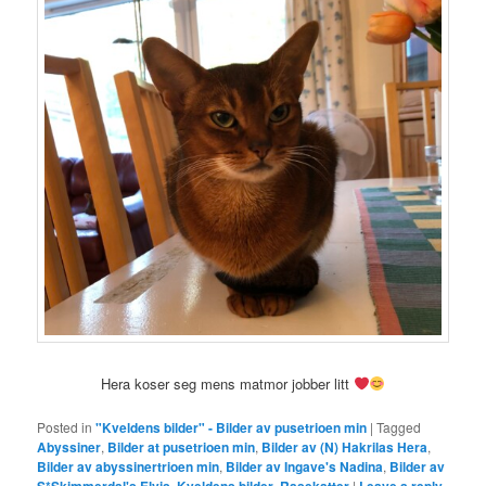
Hera koser seg mens matmor jobber litt
Posted in
"Kveldens bilder" - Bilder av pusetrioen min
|
Tagged
Abyssiner
,
Bilder at pusetrioen min
,
Bilder av (N) Hakrilas Hera
,
Bilder av abyssinertrioen min
,
Bilder av Ingave's Nadina
,
Bilder av
S*Skimmerdal's Elvis
,
Kveldens bilder
,
Rasekatter
|
Leave a reply