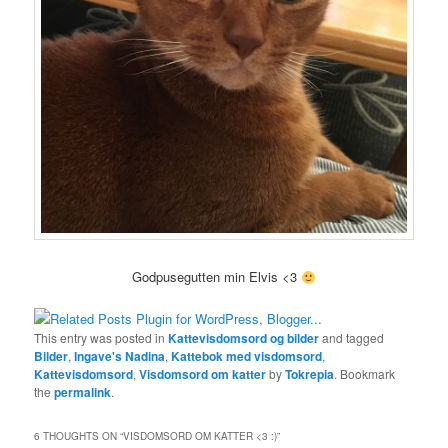
Godpusegutten min Elvis <3
This entry was posted in
Kattevisdomsord og bilder
and tagged
Bilder
,
Ingave's Nadina
,
Kattebok med visdomsord
,
Kattevisdomsord
,
Visdomsord om katter
by
Tokrepia
. Bookmark
the
permalink
.
6 THOUGHTS ON “
VISDOMSORD OM KATTER <3 :)
”