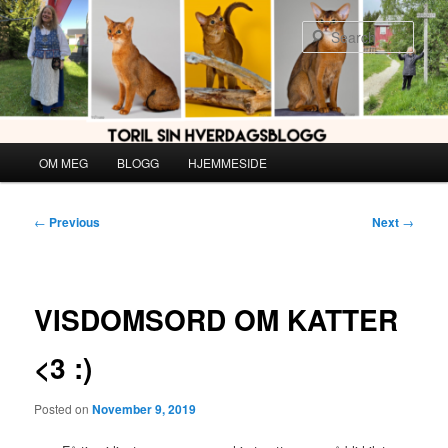
Skip
to
Sear
primary
content
Main
OM MEG
BLOGG
HJEMMESIDE
menu
Post
←
Previous
Next
→
navigation
VISDOMSORD OM KATTER
<3 :)
Posted on
November 9, 2019