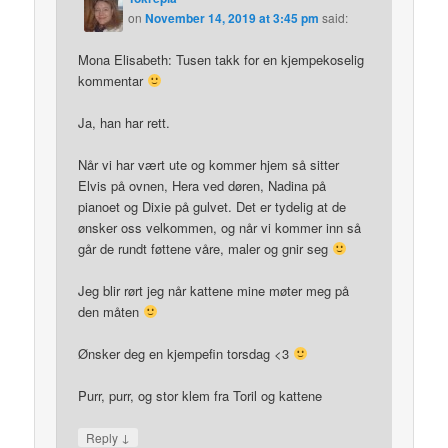
on
November 14, 2019 at 3:45 pm
said:
Mona Elisabeth: Tusen takk for en kjempekoselig
kommentar
Ja, han har rett.
Når vi har vært ute og kommer hjem så sitter
Elvis på ovnen, Hera ved døren, Nadina på
pianoet og Dixie på gulvet. Det er tydelig at de
ønsker oss velkommen, og når vi kommer inn så
går de rundt føttene våre, maler og gnir seg
Jeg blir rørt jeg når kattene mine møter meg på
den måten
Ønsker deg en kjempefin torsdag <3
Purr, purr, og stor klem fra Toril og kattene
↓
Reply