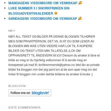
MANDAGENS VISDOMSORD OM VENNSKAP
LUKE NUMMER 3 I SNORKFRØKEN SIN
BLOGGADVENTSKALENDER
SØNDAGENS VISDOMSORD OM VENNSKAP
NB!!!
NB!!! ALL TEKST OG BILDER PÅ DENNE BLOGGEN TILHØRER
MEG SOM PRIVATPERSON. DET VIL SI AT DU SOM LESER AV
BLOGGEN MIN IKKE UTEN VIDERE HAR LOV TIL Å KOPIERE
BILDER OG TEKST UTEN MIN TILLATELSE (LOV OM
OPPHAVSRETT TIL ÅNDSVERK M.V)!!! Dersom du ønsker å låne et
bilde av meg er du hjertelig velkommen til å sende meg en
forespørsel på mail til: torilkremmervik@yahoo.no Ved lån av private
bilder fra bloggen min ber jeg pent om at de som spør meg om det
linker til bloggen min under det/de bildene du ønsker å bruke :)
BLOGLOVIN:
SISTE KOMMENTARER: