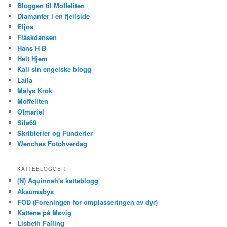
Bloggen til Moffeliten
Diamanter i en fjellside
Eljos
Fläskdansen
Hans H B
Helt Hjem
Kali sin engelske blogg
Laila
Malys Krok
Moffeliten
Ofmariel
Sila69
Skriblerier og Funderier
Wenches Fotohverdag
KATTEBLOGGER:
(N) Aquinnah's katteblogg
Aksumabys
FOD (Foreningen for omplasseringen av dyr)
Kattene på Møvig
Lisbeth Falling