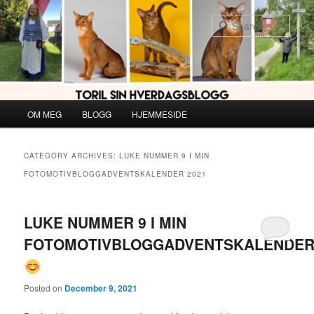
Skip
Skip
to
to
Sear
primary
secondary
content
content
Main
OM MEG
BLOGG
HJEMMESIDE
menu
CATEGORY ARCHIVES:
LUKE NUMMER 9 I MIN
FOTOMOTIVBLOGGADVENTSKALENDER 2021
LUKE NUMMER 9 I MIN
FOTOMOTIVBLOGGADVENTSKALENDE
Posted on
December 9, 2021