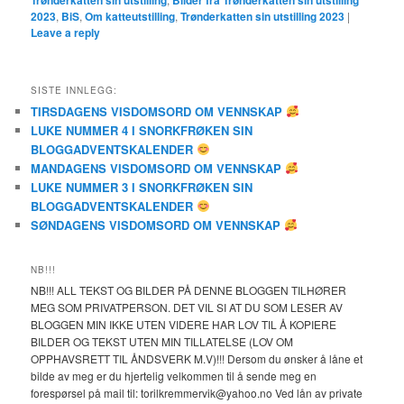
2023
,
BiS
,
Om katteutstilling
,
Trønderkatten sin utstilling 2023
|
Leave a reply
SISTE INNLEGG:
TIRSDAGENS VISDOMSORD OM VENNSKAP
LUKE NUMMER 4 I SNORKFRØKEN SIN
BLOGGADVENTSKALENDER
MANDAGENS VISDOMSORD OM VENNSKAP
LUKE NUMMER 3 I SNORKFRØKEN SIN
BLOGGADVENTSKALENDER
SØNDAGENS VISDOMSORD OM VENNSKAP
NB!!!
NB!!! ALL TEKST OG BILDER PÅ DENNE BLOGGEN TILHØRER
MEG SOM PRIVATPERSON. DET VIL SI AT DU SOM LESER AV
BLOGGEN MIN IKKE UTEN VIDERE HAR LOV TIL Å KOPIERE
BILDER OG TEKST UTEN MIN TILLATELSE (LOV OM
OPPHAVSRETT TIL ÅNDSVERK M.V)!!! Dersom du ønsker å låne et
bilde av meg er du hjertelig velkommen til å sende meg en
forespørsel på mail til: torilkremmervik@yahoo.no Ved lån av private