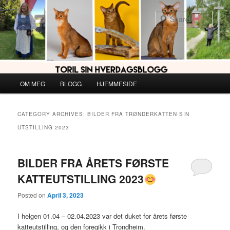
Skip
Skip
to
to
Sear
primary
secondary
content
content
Main
OM MEG
BLOGG
HJEMMESIDE
menu
CATEGORY ARCHIVES:
BILDER FRA TRØNDERKATTEN SIN
UTSTILLING 2023
BILDER FRA ÅRETS FØRSTE
KATTEUTSTILLING 2023
Posted on
April 3, 2023
I helgen 01.04 – 02.04.2023 var det duket for årets første
katteutstilling, og den foregikk i Trondheim.