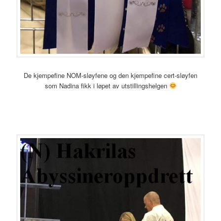
De kjempefine NOM-sløyfene og den kjempefine cert-sløyfen
som Nadina fikk i løpet av utstillingshelgen