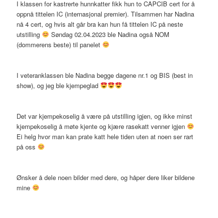
I klassen for kastrerte hunnkatter fikk hun to CAPCIB cert for å
oppnå tittelen IC (internasjonal premier). Tilsammen har Nadina
nå 4 cert, og hvis alt går bra kan hun få tittelen IC på neste
utstilling
Søndag 02.04.2023 ble Nadina også NOM
(dommerens beste) til panelet
I veteranklassen ble Nadina begge dagene nr.1 og BIS (best in
show), og jeg ble kjempeglad
Det var kjempekoselig å være på utstilling igjen, og ikke minst
kjempekoselig å møte kjente og kjære rasekatt venner igjen
Ei helg hvor man kan prate katt hele tiden uten at noen ser rart
på oss
Ønsker å dele noen bilder med dere, og håper dere liker bildene
mine