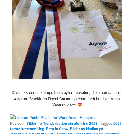
Dixie fikk denne kjempefine sløyfen, pokalen, diplomen samt en
4.kg tørrfòrsekk fra Royal Canine i premie fordi hun ble “Årets
Veteran 2022”
Posted in
Bilder fra Trønderkatten sin utstilling 2023
|
Tagged
2023
første katteutstilling
,
Best in Show
,
Bilder av Nadina på
Trønderkatten sin utstilling
,
Bilder fra Trønderkatten sin utstilling