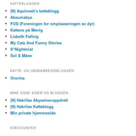
KATTEBLOGGER:
(N) Aquinnah's katteblogg
Aksumabys
FOD (Foreningen for omplasseringen av dyr)
Kattene på Møvig
Lisbeth Falling
My Cats And Funny Stories
S*Nightmist
Sol & Måne
KATTE- OG HÅNDARBEIDSBLOGGER:
Ororina
MINE EGNE SIDER OG BLOGGER:
(N) Hakrilas Abyssineroppdrett
(N) Hakrilas Katteblogg
Min private hjemmeside
STATCOUNTER: