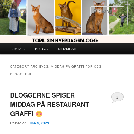
Skip
Skip
to
to
Sear
primary
secondary
content
content
Main
OM MEG
BLOGG
HJEMMESIDE
menu
CATEGORY ARCHIVES:
MIDDAG PÅ GRAFFI FOR OSS
BLOGGERNE
BLOGGERNE SPISER
2
MIDDAG PÅ RESTAURANT
GRAFFI
Posted on
June 4, 2023