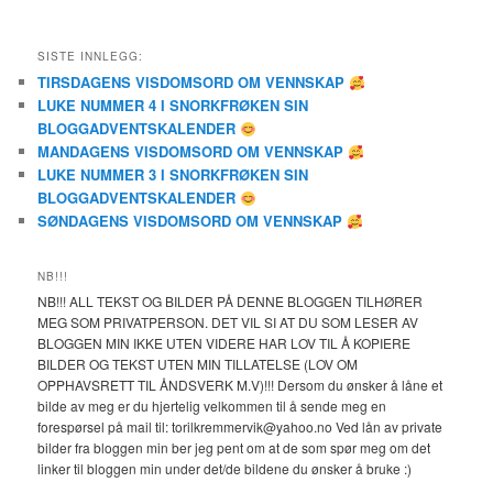
SISTE INNLEGG:
TIRSDAGENS VISDOMSORD OM VENNSKAP
LUKE NUMMER 4 I SNORKFRØKEN SIN
BLOGGADVENTSKALENDER
MANDAGENS VISDOMSORD OM VENNSKAP
LUKE NUMMER 3 I SNORKFRØKEN SIN
BLOGGADVENTSKALENDER
SØNDAGENS VISDOMSORD OM VENNSKAP
NB!!!
NB!!! ALL TEKST OG BILDER PÅ DENNE BLOGGEN TILHØRER
MEG SOM PRIVATPERSON. DET VIL SI AT DU SOM LESER AV
BLOGGEN MIN IKKE UTEN VIDERE HAR LOV TIL Å KOPIERE
BILDER OG TEKST UTEN MIN TILLATELSE (LOV OM
OPPHAVSRETT TIL ÅNDSVERK M.V)!!! Dersom du ønsker å låne et
bilde av meg er du hjertelig velkommen til å sende meg en
forespørsel på mail til: torilkremmervik@yahoo.no Ved lån av private
bilder fra bloggen min ber jeg pent om at de som spør meg om det
linker til bloggen min under det/de bildene du ønsker å bruke :)