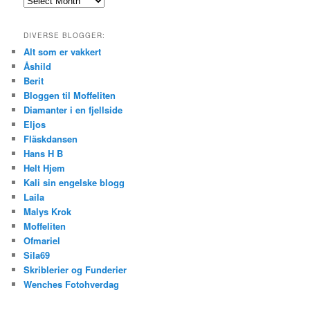
DIVERSE BLOGGER:
Alt som er vakkert
Åshild
Berit
Bloggen til Moffeliten
Diamanter i en fjellside
Eljos
Fläskdansen
Hans H B
Helt Hjem
Kali sin engelske blogg
Laila
Malys Krok
Moffeliten
Ofmariel
Sila69
Skriblerier og Funderier
Wenches Fotohverdag