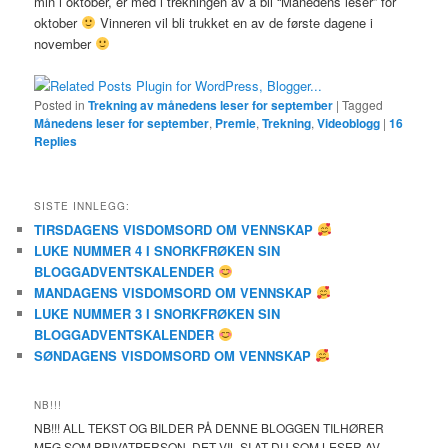
min i oktober, er med i trekningen av å bli “Månedens leser” for
oktober
Vinneren vil bli trukket en av de første dagene i
november
Posted in
Trekning av månedens leser for september
|
Tagged
Månedens leser for september
,
Premie
,
Trekning
,
Videoblogg
|
16
Replies
SISTE INNLEGG:
TIRSDAGENS VISDOMSORD OM VENNSKAP
LUKE NUMMER 4 I SNORKFRØKEN SIN
BLOGGADVENTSKALENDER
MANDAGENS VISDOMSORD OM VENNSKAP
LUKE NUMMER 3 I SNORKFRØKEN SIN
BLOGGADVENTSKALENDER
SØNDAGENS VISDOMSORD OM VENNSKAP
NB!!!
NB!!! ALL TEKST OG BILDER PÅ DENNE BLOGGEN TILHØRER
MEG SOM PRIVATPERSON. DET VIL SI AT DU SOM LESER AV