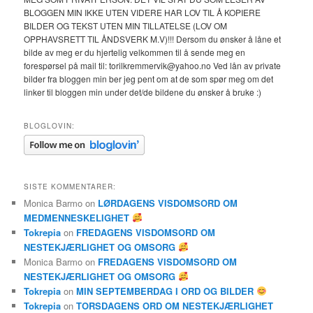
BLOGGEN MIN IKKE UTEN VIDERE HAR LOV TIL Å KOPIERE
BILDER OG TEKST UTEN MIN TILLATELSE (LOV OM
OPPHAVSRETT TIL ÅNDSVERK M.V)!!! Dersom du ønsker å låne et
bilde av meg er du hjertelig velkommen til å sende meg en
forespørsel på mail til: torilkremmervik@yahoo.no Ved lån av private
bilder fra bloggen min ber jeg pent om at de som spør meg om det
linker til bloggen min under det/de bildene du ønsker å bruke :)
BLOGLOVIN:
SISTE KOMMENTARER:
Monica Barmo
on
LØRDAGENS VISDOMSORD OM
MEDMENNESKELIGHET
Tokrepia
on
FREDAGENS VISDOMSORD OM
NESTEKJÆRLIGHET OG OMSORG
Monica Barmo
on
FREDAGENS VISDOMSORD OM
NESTEKJÆRLIGHET OG OMSORG
Tokrepia
on
MIN SEPTEMBERDAG I ORD OG BILDER
Tokrepia
on
TORSDAGENS ORD OM NESTEKJÆRLIGHET