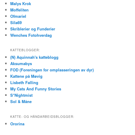
Malys Krok
Moffeliten
Ofmariel
Sila69
Skriblerier og Funderier
Wenches Fotohverdag
KATTEBLOGGER:
(N) Aquinnah's katteblogg
Aksumabys
FOD (Foreningen for omplasseringen av dyr)
Kattene på Møvig
Lisbeth Falling
My Cats And Funny Stories
S*Nightmist
Sol & Måne
KATTE- OG HÅNDARBEIDSBLOGGER:
Ororina