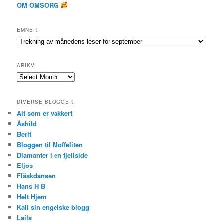
OM OMSORG
EMNER:
Emner:
ARIKV:
Arikv:
DIVERSE BLOGGER:
Alt som er vakkert
Åshild
Berit
Bloggen til Moffeliten
Diamanter i en fjellside
Eljos
Fläskdansen
Hans H B
Helt Hjem
Kali sin engelske blogg
Laila