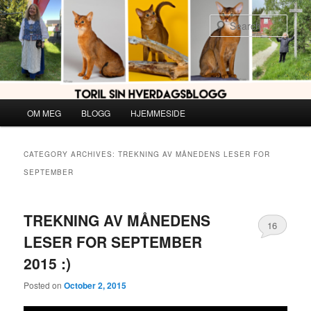
Skip
Skip
to
to
Sear
primary
secondary
content
content
Main
OM MEG
BLOGG
HJEMMESIDE
menu
CATEGORY ARCHIVES:
TREKNING AV MÅNEDENS LESER FOR
SEPTEMBER
TREKNING AV MÅNEDENS
16
LESER FOR SEPTEMBER
2015 :)
Posted on
October 2, 2015