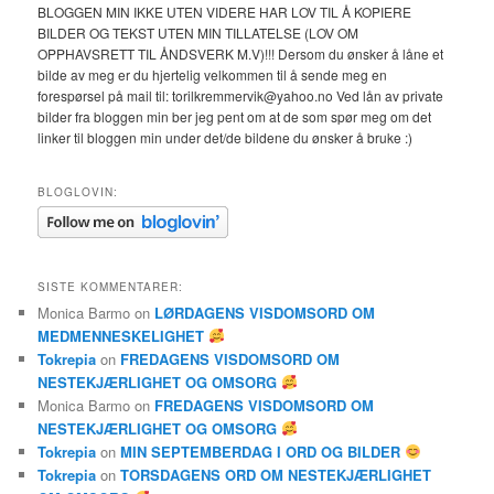
BLOGGEN MIN IKKE UTEN VIDERE HAR LOV TIL Å KOPIERE
BILDER OG TEKST UTEN MIN TILLATELSE (LOV OM
OPPHAVSRETT TIL ÅNDSVERK M.V)!!! Dersom du ønsker å låne et
bilde av meg er du hjertelig velkommen til å sende meg en
forespørsel på mail til: torilkremmervik@yahoo.no Ved lån av private
bilder fra bloggen min ber jeg pent om at de som spør meg om det
linker til bloggen min under det/de bildene du ønsker å bruke :)
BLOGLOVIN:
SISTE KOMMENTARER:
Monica Barmo
on
LØRDAGENS VISDOMSORD OM
MEDMENNESKELIGHET
Tokrepia
on
FREDAGENS VISDOMSORD OM
NESTEKJÆRLIGHET OG OMSORG
Monica Barmo
on
FREDAGENS VISDOMSORD OM
NESTEKJÆRLIGHET OG OMSORG
Tokrepia
on
MIN SEPTEMBERDAG I ORD OG BILDER
Tokrepia
on
TORSDAGENS ORD OM NESTEKJÆRLIGHET