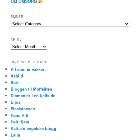
OM OMSORG
EMNER:
Emner:
ARIKV:
Arikv:
DIVERSE BLOGGER:
Alt som er vakkert
Åshild
Berit
Bloggen til Moffeliten
Diamanter i en fjellside
Eljos
Fläskdansen
Hans H B
Helt Hjem
Kali sin engelske blogg
Laila