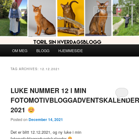
Skip
Skip
to
to
Sear
primary
secondary
content
content
Main
OM MEG
BLOGG
HJEMMESIDE
menu
TAG ARCHIVES:
12.12.2021
LUKE NUMMER 12 I MIN
FOTOMOTIVBLOGGADVENTSKALENDE
2021
Posted on
December 14, 2021
Det er blitt 12.12.2021, og ny luke i min
fotomotivbloggadventskalender