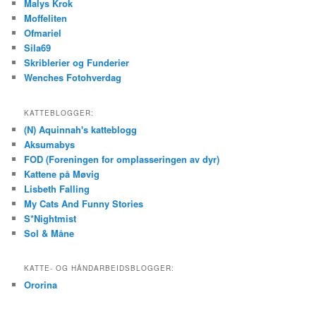
Malys Krok
Moffeliten
Ofmariel
Sila69
Skriblerier og Funderier
Wenches Fotohverdag
KATTEBLOGGER:
(N) Aquinnah's katteblogg
Aksumabys
FOD (Foreningen for omplasseringen av dyr)
Kattene på Møvig
Lisbeth Falling
My Cats And Funny Stories
S*Nightmist
Sol & Måne
KATTE- OG HÅNDARBEIDSBLOGGER:
Ororina