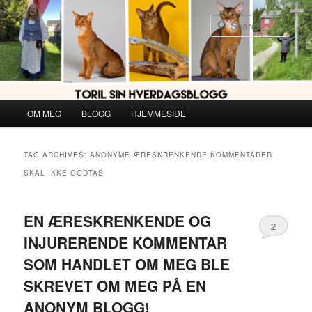
Skip
Skip
to
to
Sear
primary
secondary
content
content
Main
OM MEG
BLOGG
HJEMMESIDE
menu
TAG ARCHIVES:
ANONYME ÆRESKRENKENDE KOMMENTARER
SKAL IKKE GODTAS
EN ÆRESKRENKENDE OG
2
INJURERENDE KOMMENTAR
SOM HANDLET OM MEG BLE
SKREVET OM MEG PÅ EN
ANONYM BLOGG!