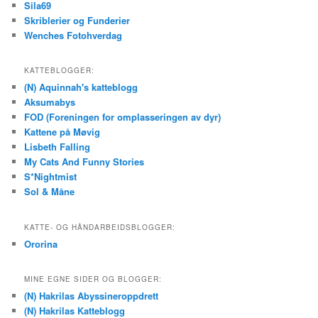
Sila69
Skriblerier og Funderier
Wenches Fotohverdag
KATTEBLOGGER:
(N) Aquinnah's katteblogg
Aksumabys
FOD (Foreningen for omplasseringen av dyr)
Kattene på Møvig
Lisbeth Falling
My Cats And Funny Stories
S*Nightmist
Sol & Måne
KATTE- OG HÅNDARBEIDSBLOGGER:
Ororina
MINE EGNE SIDER OG BLOGGER:
(N) Hakrilas Abyssineroppdrett
(N) Hakrilas Katteblogg