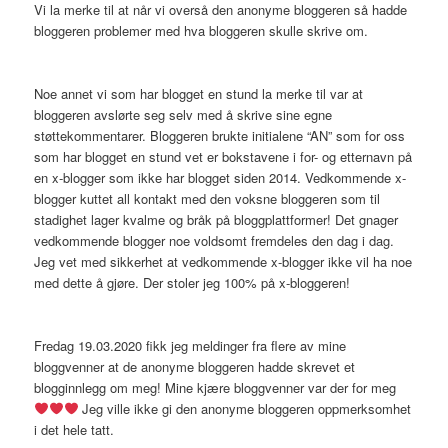
Vi la merke til at når vi overså den anonyme bloggeren så hadde
bloggeren problemer med hva bloggeren skulle skrive om.
Noe annet vi som har blogget en stund la merke til var at
bloggeren avslørte seg selv med å skrive sine egne
støttekommentarer. Bloggeren brukte initialene “AN” som for oss
som har blogget en stund vet er bokstavene i for- og etternavn på
en x-blogger som ikke har blogget siden 2014. Vedkommende x-
blogger kuttet all kontakt med den voksne bloggeren som til
stadighet lager kvalme og bråk på bloggplattformer! Det gnager
vedkommende blogger noe voldsomt fremdeles den dag i dag.
Jeg vet med sikkerhet at vedkommende x-blogger ikke vil ha noe
med dette å gjøre. Der stoler jeg 100% på x-bloggeren!
Fredag 19.03.2020 fikk jeg meldinger fra flere av mine
bloggvenner at de anonyme bloggeren hadde skrevet et
blogginnlegg om meg! Mine kjære bloggvenner var der for meg
Jeg ville ikke gi den anonyme bloggeren oppmerksomhet
i det hele tatt.