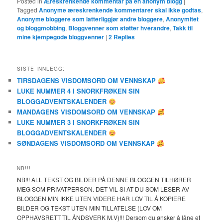
Posted in
Æreskrenkende kommentar på en anonym blogg
|
Tagged
Anonyme æreskrenkende kommentarer skal ikke godtas
,
Anonyme bloggere som latterliggjør andre bloggere
,
Anonymitet
og bloggmobbing
,
Bloggvenner som støtter hverandre
,
Takk til
mine kjempegode bloggvenner
|
2
Replies
SISTE INNLEGG:
TIRSDAGENS VISDOMSORD OM VENNSKAP
LUKE NUMMER 4 I SNORKFRØKEN SIN
BLOGGADVENTSKALENDER
MANDAGENS VISDOMSORD OM VENNSKAP
LUKE NUMMER 3 I SNORKFRØKEN SIN
BLOGGADVENTSKALENDER
SØNDAGENS VISDOMSORD OM VENNSKAP
NB!!!
NB!!! ALL TEKST OG BILDER PÅ DENNE BLOGGEN TILHØRER
MEG SOM PRIVATPERSON. DET VIL SI AT DU SOM LESER AV
BLOGGEN MIN IKKE UTEN VIDERE HAR LOV TIL Å KOPIERE
BILDER OG TEKST UTEN MIN TILLATELSE (LOV OM
OPPHAVSRETT TIL ÅNDSVERK M.V)!!! Dersom du ønsker å låne et