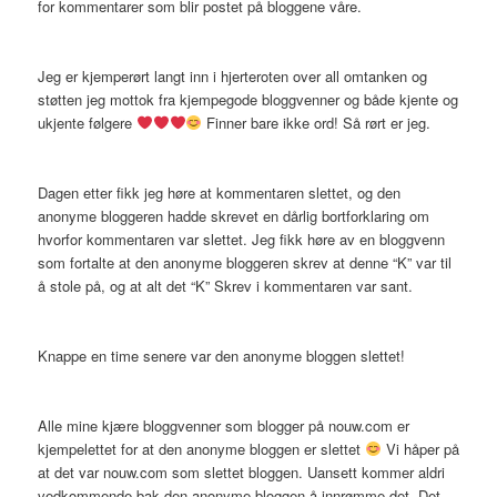
for kommentarer som blir postet på bloggene våre.
Jeg er kjemperørt langt inn i hjerteroten over all omtanken og
støtten jeg mottok fra kjempegode bloggvenner og både kjente og
ukjente følgere
Finner bare ikke ord! Så rørt er jeg.
Dagen etter fikk jeg høre at kommentaren slettet, og den
anonyme bloggeren hadde skrevet en dårlig bortforklaring om
hvorfor kommentaren var slettet. Jeg fikk høre av en bloggvenn
som fortalte at den anonyme bloggeren skrev at denne “K” var til
å stole på, og at alt det “K” Skrev i kommentaren var sant.
Knappe en time senere var den anonyme bloggen slettet!
Alle mine kjære bloggvenner som blogger på nouw.com er
kjempelettet for at den anonyme bloggen er slettet
Vi håper på
at det var nouw.com som slettet bloggen. Uansett kommer aldri
vedkommende bak den anonyme bloggen å innrømme det. Det