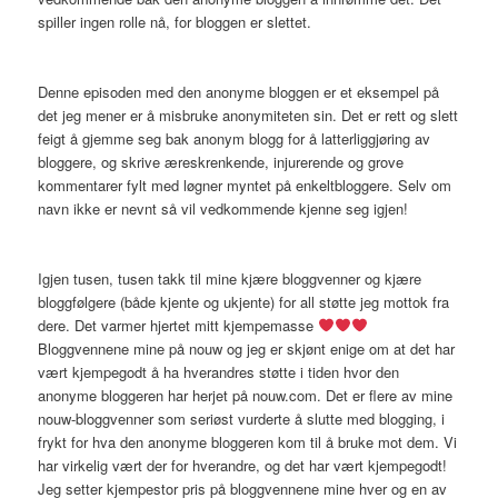
spiller ingen rolle nå, for bloggen er slettet.
Denne episoden med den anonyme bloggen er et eksempel på
det jeg mener er å misbruke anonymiteten sin. Det er rett og slett
feigt å gjemme seg bak anonym blogg for å latterliggjøring av
bloggere, og skrive æreskrenkende, injurerende og grove
kommentarer fylt med løgner myntet på enkeltbloggere. Selv om
navn ikke er nevnt så vil vedkommende kjenne seg igjen!
Igjen tusen, tusen takk til mine kjære bloggvenner og kjære
bloggfølgere (både kjente og ukjente) for all støtte jeg mottok fra
dere. Det varmer hjertet mitt kjempemasse
Bloggvennene mine på nouw og jeg er skjønt enige om at det har
vært kjempegodt å ha hverandres støtte i tiden hvor den
anonyme bloggeren har herjet på nouw.com. Det er flere av mine
nouw-bloggvenner som seriøst vurderte å slutte med blogging, i
frykt for hva den anonyme bloggeren kom til å bruke mot dem. Vi
har virkelig vært der for hverandre, og det har vært kjempegodt!
Jeg setter kjempestor pris på bloggvennene mine hver og en av