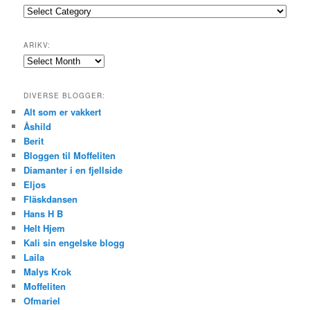
Emner:
ARIKV:
Arikv:
DIVERSE BLOGGER:
Alt som er vakkert
Åshild
Berit
Bloggen til Moffeliten
Diamanter i en fjellside
Eljos
Fläskdansen
Hans H B
Helt Hjem
Kali sin engelske blogg
Laila
Malys Krok
Moffeliten
Ofmariel