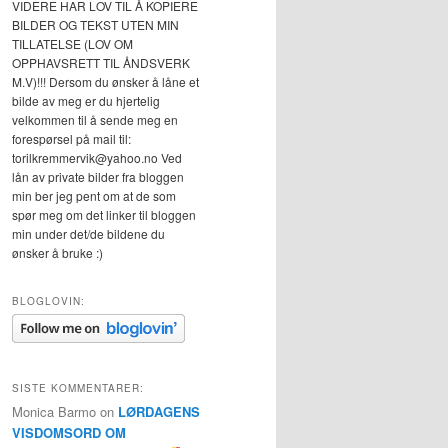
VIDERE HAR LOV TIL Å KOPIERE
BILDER OG TEKST UTEN MIN
TILLATELSE (LOV OM
OPPHAVSRETT TIL ÅNDSVERK
M.V)!!! Dersom du ønsker å låne et
bilde av meg er du hjertelig
velkommen til å sende meg en
forespørsel på mail til:
torilkremmervik@yahoo.no Ved
lån av private bilder fra bloggen
min ber jeg pent om at de som
spør meg om det linker til bloggen
min under det/de bildene du
ønsker å bruke :)
BLOGLOVIN:
SISTE KOMMENTARER:
Monica Barmo
on
LØRDAGENS
VISDOMSORD OM