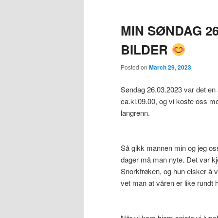
MIN SØNDAG 26.
BILDER
Posted on
March 29, 2023
Søndag 26.03.2023 var det en
ca.kl.09.00, og vi koste oss m
langrenn.
Så gikk mannen min og jeg oss e
dager må man nyte. Det var k
Snorkfrøken, og hun elsker å 
vet man at våren er like rundt 
Når vi kom hjem spiste vi lunch