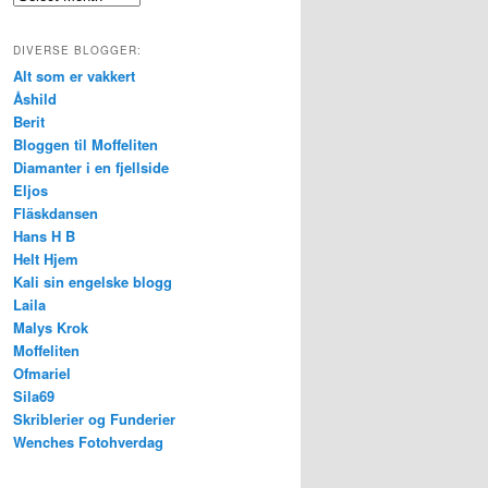
DIVERSE BLOGGER:
Alt som er vakkert
Åshild
Berit
Bloggen til Moffeliten
Diamanter i en fjellside
Eljos
Fläskdansen
Hans H B
Helt Hjem
Kali sin engelske blogg
Laila
Malys Krok
Moffeliten
Ofmariel
Sila69
Skriblerier og Funderier
Wenches Fotohverdag