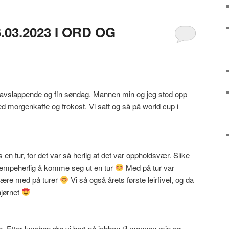
03.2023 I ORD OG
 avslappende og fin søndag. Mannen min og jeg stod opp
ed morgenkaffe og frokost. Vi satt og så på world cup i
n tur, for det var så herlig at det var oppholdsvær. Slike
jempeherlig å komme seg ut en tur
Med på tur var
være med på turer
Vi så også årets første leirfivel, og da
hjørnet
. Etter lunchen dro vi bort på jobben til mannen min og