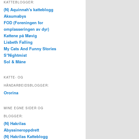
KATTEBLOGGER:
(N) Aquinnah's katteblogg
Aksumabys
FOD (Foreningen for
omplasseringen av dyr)
Kattene på Møvig
Lisbeth Falling
My Cats And Funny Stories
S*Nightmist
Sol & Måne
KATTE- OG
HÅNDARBEIDSBLOGGER:
Ororina
MINE EGNE SIDER OG
BLOGGER:
(N) Hakrilas
Abyssineroppdrett
(N) Hakrilas Katteblogg