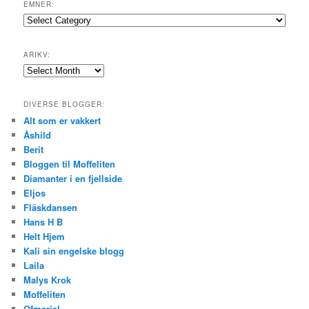
EMNER:
Emner:
ARIKV:
Arikv:
DIVERSE BLOGGER:
Alt som er vakkert
Åshild
Berit
Bloggen til Moffeliten
Diamanter i en fjellside
Eljos
Fläskdansen
Hans H B
Helt Hjem
Kali sin engelske blogg
Laila
Malys Krok
Moffeliten
Ofmariel