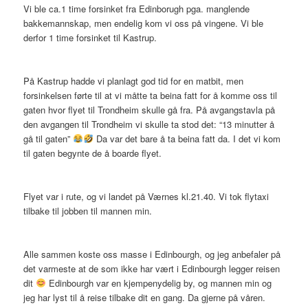
Vi ble ca.1 time forsinket fra Edinborugh pga. manglende
bakkemannskap, men endelig kom vi oss på vingene. Vi ble
derfor 1 time forsinket til Kastrup.
På Kastrup hadde vi planlagt god tid for en matbit, men
forsinkelsen førte til at vi måtte ta beina fatt for å komme oss til
gaten hvor flyet til Trondheim skulle gå fra. På avgangstavla på
den avgangen til Trondheim vi skulle ta stod det: “13 minutter å
gå til gaten”
Da var det bare å ta beina fatt da. I det vi kom
til gaten begynte de å boarde flyet.
Flyet var i rute, og vi landet på Værnes kl.21.40. Vi tok flytaxi
tilbake til jobben til mannen min.
Alle sammen koste oss masse i Edinbourgh, og jeg anbefaler på
det varmeste at de som ikke har vært i Edinbourgh legger reisen
dit
Edinbourgh var en kjempenydelig by, og mannen min og
jeg har lyst til å reise tilbake dit en gang. Da gjerne på våren.