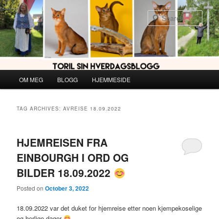
Skip
Skip
to
to
Sear
primary
secondary
content
content
Main
OM MEG
BLOGG
HJEMMESIDE
menu
TAG ARCHIVES:
AVREISE 18.09.2022
HJEMREISEN FRA
EINBOURGH I ORD OG
BILDER 18.09.2022
Posted on
October 3, 2022
18.09.2022 var det duket for hjemreise etter noen kjempekoselige
og herlige dager