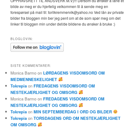
OPPHAVSRETT TIL ÅNDSVERK M.V)!!! Dersom du ønsker å låne et
bilde av meg er du hjertelig velkommen til å sende meg en
forespørsel på mail til: torilkremmervik@yahoo.no Ved lån av private
bilder fra bloggen min ber jeg pent om at de som spør meg om det
linker til bloggen min under det/de bildene du ønsker å bruke :)
BLOGLOVIN:
SISTE KOMMENTARER:
Monica Barmo
on
LØRDAGENS VISDOMSORD OM
MEDMENNESKELIGHET
Tokrepia
on
FREDAGENS VISDOMSORD OM
NESTEKJÆRLIGHET OG OMSORG
Monica Barmo
on
FREDAGENS VISDOMSORD OM
NESTEKJÆRLIGHET OG OMSORG
Tokrepia
on
MIN SEPTEMBERDAG I ORD OG BILDER
Tokrepia
on
TORSDAGENS ORD OM NESTEKJÆRLIGHET
OM OMSORG