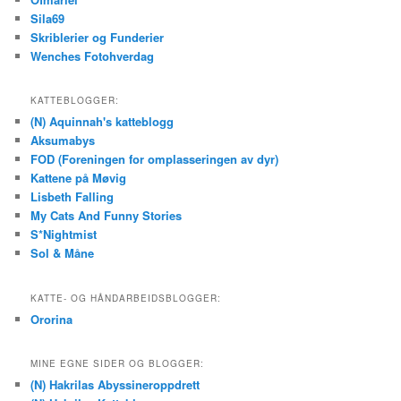
Sila69
Skriblerier og Funderier
Wenches Fotohverdag
KATTEBLOGGER:
(N) Aquinnah's katteblogg
Aksumabys
FOD (Foreningen for omplasseringen av dyr)
Kattene på Møvig
Lisbeth Falling
My Cats And Funny Stories
S*Nightmist
Sol & Måne
KATTE- OG HÅNDARBEIDSBLOGGER:
Ororina
MINE EGNE SIDER OG BLOGGER:
(N) Hakrilas Abyssineroppdrett