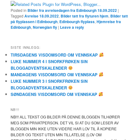
Posted in
Bilder fra avreisedagen fra Edinbourgh 18.09.2022
|
Tagged
Avreise 18.09.2022
,
Bilder tatt fra flyturen hjem
,
Bilder tatt
på flyplassen i Edinbourgh
,
Edinbourgh flyplass
,
Hjemreise fra
Edinbourgh
,
Norwegian fly
|
Leave a reply
SISTE INNLEGG:
TIRSDAGENS VISDOMSORD OM VENNSKAP
LUKE NUMMER 4 I SNORKFRØKEN SIN
BLOGGADVENTSKALENDER
MANDAGENS VISDOMSORD OM VENNSKAP
LUKE NUMMER 3 I SNORKFRØKEN SIN
BLOGGADVENTSKALENDER
SØNDAGENS VISDOMSORD OM VENNSKAP
NB!!!
NB!!! ALL TEKST OG BILDER PÅ DENNE BLOGGEN TILHØRER
MEG SOM PRIVATPERSON. DET VIL SI AT DU SOM LESER AV
BLOGGEN MIN IKKE UTEN VIDERE HAR LOV TIL Å KOPIERE
BILDER OG TEKST UTEN MIN TILLATELSE (LOV OM