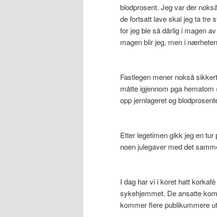
blodprosent. Jeg var der noks
de fortsatt lave skal jeg ta tre s
for jeg ble så dårlig i magen av
magen blir jeg, men i nærheten 
Fastlegen mener nokså sikkert
måtte igjennom pga hematom (b
opp jernlageret og blodprosenten
Etter legetimen gikk jeg en tur 
noen julegaver med det samme 
I dag har vi i koret hatt korkaf
sykehjemmet. De ansatte kom
kommer flere publikummere ut