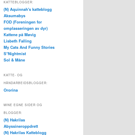
KATTEBLOGGER:
(N) Aquinnah's katteblogg
Aksumabys
FOD (Foreningen for
omplasseringen av dyr)
Kattene på Møvig
Lisbeth Falling
My Cats And Funny Stories
S*Nightmist
Sol & Måne
KATTE- OG
HÅNDARBEIDSBLOGGER:
Ororina
MINE EGNE SIDER OG
BLOGGER:
(N) Hakrilas
Abyssineroppdrett
(N) Hakrilas Katteblogg