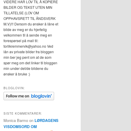
VIDERE HAR LOV TIL Å KOPIERE
BILDER OG TEKST UTEN MIN
TILLATELSE (LOV OM
OPPHAVSRETT TIL ÅNDSVERK
M.V)!!! Dersom du ønsker å låne et
bilde av meg er du hjertelig
velkommen til å sende meg en
forespørsel på mail til:
torilkremmervik@yahoo.no Ved
lån av private bilder fra bloggen
min ber jeg pent om at de som
spør meg om det linker til bloggen
min under det/de bildene du
ønsker å bruke :)
BLOGLOVIN:
SISTE KOMMENTARER:
Monica Barmo
on
LØRDAGENS
VISDOMSORD OM