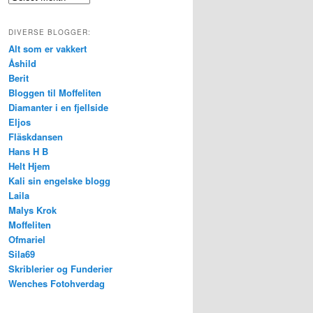
DIVERSE BLOGGER:
Alt som er vakkert
Åshild
Berit
Bloggen til Moffeliten
Diamanter i en fjellside
Eljos
Fläskdansen
Hans H B
Helt Hjem
Kali sin engelske blogg
Laila
Malys Krok
Moffeliten
Ofmariel
Sila69
Skriblerier og Funderier
Wenches Fotohverdag