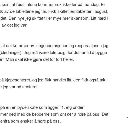
å seint at resultatene kommer nok ikke før på mandag. Er
tk av de tablettene jeg tar. Fikk skiftet jerntabletter i august,
 det. Den nye jeg skiftet til er mye mer skånsom. Litt hard i
av det jeg var.
 at det kommer av lungeoperasjonen og reoperasjonen jeg
lødninger). Jeg må være tålmodig, for det tar tid å bygge
. Man skal ikke gjøre det for fort heller.
på kjøpesenteret, og jeg fikk handlet litt. Jeg fikk også tak i
jeg var på senteret.
è på en en bydelskafè som ligger i 1. etg under
mer ned med de beboerne som ønsker å høre på oss. Det
enfra som ønsker å høre på oss.