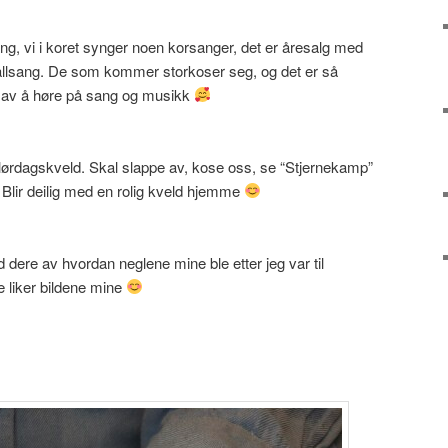
sang, vi i koret synger noen korsanger, det er åresalg med
allsang. De som kommer storkoser seg, og det er så
ir av å høre på sang og musikk
lig lørdagskveld. Skal slappe av, kose oss, se “Stjernekamp”
Blir deilig med en rolig kveld hjemme
 dere av hvordan neglene mine ble etter jeg var til
 liker bildene mine