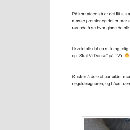
På korkafeen så er det litt all
masse premier og det er mer 
rørende å se hvor glade de bl
I kveld blir det en stille og ro
og “Skal Vi Danse” på TV’n
Ønsker å dele et par bilder med
negeldesigneren, og håper dere