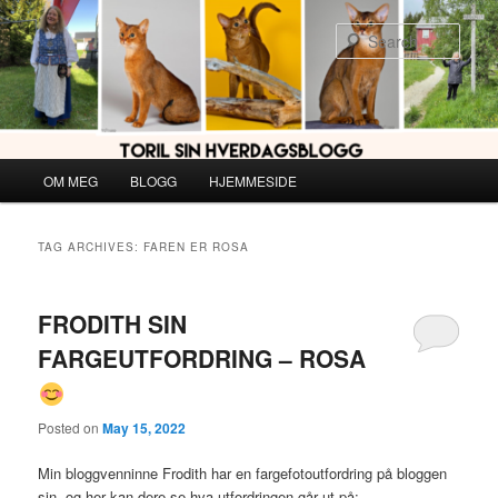
Skip
Skip
to
to
Sear
primary
secondary
content
content
Main
OM MEG
BLOGG
HJEMMESIDE
menu
TAG ARCHIVES:
FAREN ER ROSA
FRODITH SIN
FARGEUTFORDRING – ROSA
Posted on
May 15, 2022
Min bloggvenninne Frodith har en fargefotoutfordring på bloggen
sin, og her kan dere se hva utfordringen går ut på: