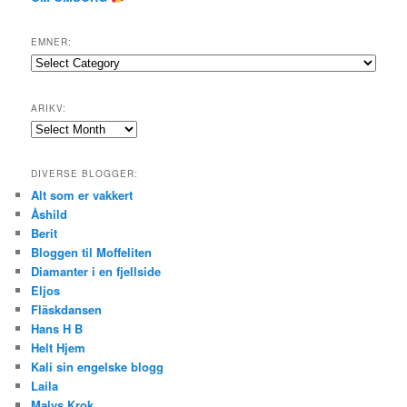
EMNER:
Emner:
ARIKV:
Arikv:
DIVERSE BLOGGER:
Alt som er vakkert
Åshild
Berit
Bloggen til Moffeliten
Diamanter i en fjellside
Eljos
Fläskdansen
Hans H B
Helt Hjem
Kali sin engelske blogg
Laila
Malys Krok