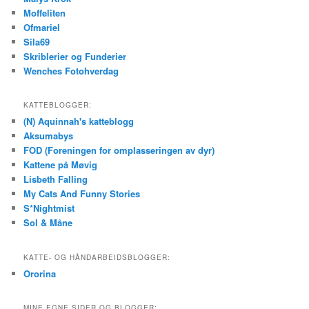
Moffeliten
Ofmariel
Sila69
Skriblerier og Funderier
Wenches Fotohverdag
KATTEBLOGGER:
(N) Aquinnah's katteblogg
Aksumabys
FOD (Foreningen for omplasseringen av dyr)
Kattene på Møvig
Lisbeth Falling
My Cats And Funny Stories
S*Nightmist
Sol & Måne
KATTE- OG HÅNDARBEIDSBLOGGER:
Ororina
MINE EGNE SIDER OG BLOGGER: