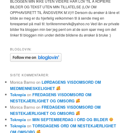
BLOGGEN MIN IKKE UTEN VIDERE HAR LOV TIL Å KOPIERE
BILDER OG TEKST UTEN MIN TILLATELSE (LOV OM
OPPHAVSRETT TIL ÅNDSVERK M.V)!!! Dersom du ønsker å låne et
bilde av meg er du hjertelig velkommen til å sende meg en
forespørsel på mail til: torilkremmervik@yahoo.no Ved lån av private
bilder fra bloggen min ber jeg pent om at de som spør meg om det
linker til bloggen min under det/de bildene du ønsker å bruke :)
BLOGLOVIN:
SISTE KOMMENTARER:
Monica Barmo
on
LØRDAGENS VISDOMSORD OM
MEDMENNESKELIGHET
Tokrepia
on
FREDAGENS VISDOMSORD OM
NESTEKJÆRLIGHET OG OMSORG
Monica Barmo
on
FREDAGENS VISDOMSORD OM
NESTEKJÆRLIGHET OG OMSORG
Tokrepia
on
MIN SEPTEMBERDAG I ORD OG BILDER
Tokrepia
on
TORSDAGENS ORD OM NESTEKJÆRLIGHET
OM OMSORG