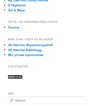
My Cats And Funny Stories
S*Nightmist
Sol & Måne
KATTE- OG HÅNDARBEIDSBLOGGER:
Ororina
MINE EGNE SIDER OG BLOGGER:
(N) Hakrilas Abyssineroppdrett
(N) Hakrilas Katteblogg
Min private hjemmeside
STATCOUNTER:
SØK
S
e