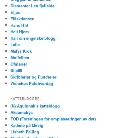
Diamanter i en fjellside
Eljos
Fläskdansen
Hans H B
Helt Hjem
Kali sin engelske blogg
Laila
Malys Krok
Moffeliten
Ofmariel
Sila69
Skriblerier og Funderier
Wenches Fotohverdag
KATTEBLOGGER:
(N) Aquinnah's katteblogg
Aksumabys
FOD (Foreningen for omplasseringen av dyr)
Kattene på Møvig
Lisbeth Falling