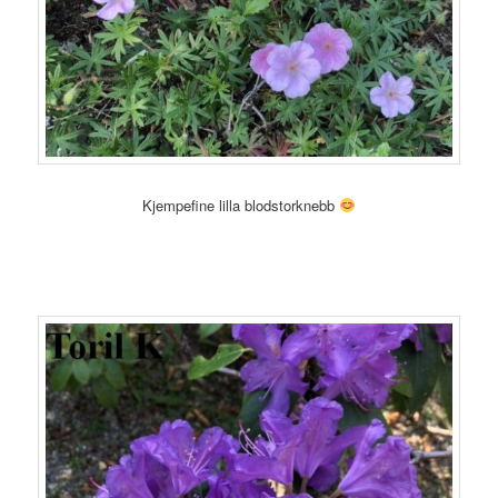
Kjempefine lilla blodstorknebb