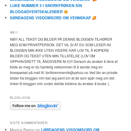
LUKE NUMMER 3 I SNORKFRØKEN SIN
BLOGGADVENTSKALENDER
SØNDAGENS VISDOMSORD OM VENNSKAP
NB!!!
NB!!! ALL TEKST OG BILDER PÅ DENNE BLOGGEN TILHØRER
MEG SOM PRIVATPERSON. DET VIL SI AT DU SOM LESER AV
BLOGGEN MIN IKKE UTEN VIDERE HAR LOV TIL Å KOPIERE
BILDER OG TEKST UTEN MIN TILLATELSE (LOV OM
OPPHAVSRETT TIL ÅNDSVERK M.V)!!! Dersom du ønsker å låne et
bilde av meg er du hjertelig velkommen til å sende meg en
forespørsel på mail til: torilkremmervik@yahoo.no Ved lån av private
bilder fra bloggen min ber jeg pent om at de som spør meg om det
linker til bloggen min under det/de bildene du ønsker å bruke :)
BLOGLOVIN:
SISTE KOMMENTARER:
Monica Barmo
on
LØRDAGENS VISDOMSORD OM