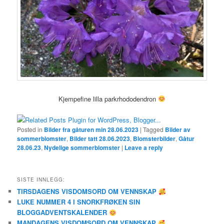
Kjempefine lilla parkrhododendron
Posted in
Bilder fra gåturen min 28.06.2023
|
Tagged
Bilder av
sommerblomster
,
Bilder tatt 28.06.2023
,
Blomsterbilder
,
Gåtur
28.06.23
,
Nydelige sommerblomster
|
Leave a reply
SISTE INNLEGG:
TIRSDAGENS VISDOMSORD OM VENNSKAP
LUKE NUMMER 4 I SNORKFRØKEN SIN
BLOGGADVENTSKALENDER
MANDAGENS VISDOMSORD OM VENNSKAP