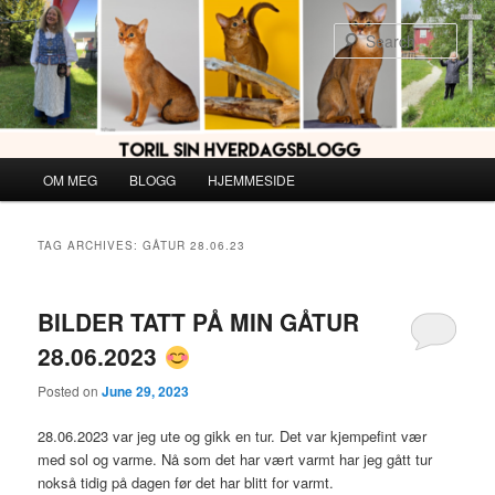
Skip
Skip
to
to
Sear
primary
secondary
content
content
Main
OM MEG
BLOGG
HJEMMESIDE
menu
TAG ARCHIVES:
GÅTUR 28.06.23
BILDER TATT PÅ MIN GÅTUR
28.06.2023
Posted on
June 29, 2023
28.06.2023 var jeg ute og gikk en tur. Det var kjempefint vær
med sol og varme. Nå som det har vært varmt har jeg gått tur
nokså tidig på dagen før det har blitt for varmt.