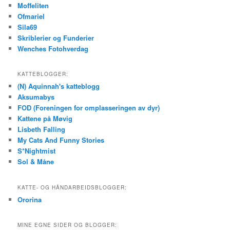
Moffeliten
Ofmariel
Sila69
Skriblerier og Funderier
Wenches Fotohverdag
KATTEBLOGGER:
(N) Aquinnah's katteblogg
Aksumabys
FOD (Foreningen for omplasseringen av dyr)
Kattene på Møvig
Lisbeth Falling
My Cats And Funny Stories
S*Nightmist
Sol & Måne
KATTE- OG HÅNDARBEIDSBLOGGER:
Ororina
MINE EGNE SIDER OG BLOGGER: