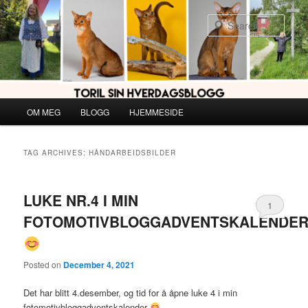
Skip
Skip
to
to
Sear
primary
secondary
content
content
Main
OM MEG
BLOGG
HJEMMESIDE
menu
TAG ARCHIVES:
HÅNDARBEIDSBILDER
LUKE NR.4 I MIN
1
FOTOMOTIVBLOGGADVENTSKALENDE
Posted on
December 4, 2021
Det har blitt 4.desember, og tid for å åpne luke 4 i min
fotomotivbloggadventskalender