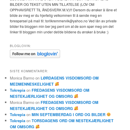
BILDER OG TEKST UTEN MIN TILLATELSE (LOV OM
OPPHAVSRETT TIL ÅNDSVERK M.V)!!! Dersom du ønsker å låne et
bilde av meg er du hjertelig velkommen til å sende meg en
forespørsel på mail til: torilkremmervik@yahoo.no Ved lån av private
bilder fra bloggen min ber jeg pent om at de som spør meg om det
linker til bloggen min under det/de bildene du ønsker å bruke :)
BLOGLOVIN:
SISTE KOMMENTARER:
Monica Barmo
on
LØRDAGENS VISDOMSORD OM
MEDMENNESKELIGHET
Tokrepia
on
FREDAGENS VISDOMSORD OM
NESTEKJÆRLIGHET OG OMSORG
Monica Barmo
on
FREDAGENS VISDOMSORD OM
NESTEKJÆRLIGHET OG OMSORG
Tokrepia
on
MIN SEPTEMBERDAG I ORD OG BILDER
Tokrepia
on
TORSDAGENS ORD OM NESTEKJÆRLIGHET
OM OMSORG