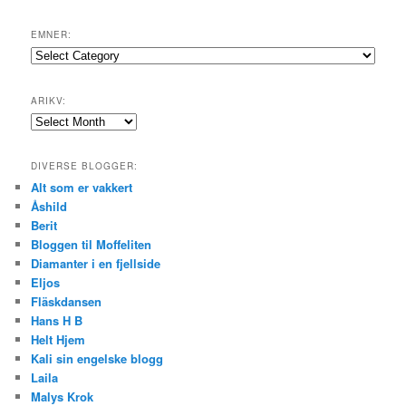
EMNER:
Emner:
ARIKV:
Arikv:
DIVERSE BLOGGER:
Alt som er vakkert
Åshild
Berit
Bloggen til Moffeliten
Diamanter i en fjellside
Eljos
Fläskdansen
Hans H B
Helt Hjem
Kali sin engelske blogg
Laila
Malys Krok