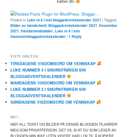
katten din
Posted in
Luke nr.4 i min bloggadventskalender 2021
|
Tagged
Bilder av håndarbeid
,
Bloggadventskalender 2021
,
Desember
2021
,
Håndarbeidsbilder
,
Luke nr.4 i min
fotomotivbloggadventskalender
|
1
Reply
SISTE INNLEGG:
TIRSDAGENS VISDOMSORD OM VENNSKAP
LUKE NUMMER 4 I SNORKFRØKEN SIN
BLOGGADVENTSKALENDER
MANDAGENS VISDOMSORD OM VENNSKAP
LUKE NUMMER 3 I SNORKFRØKEN SIN
BLOGGADVENTSKALENDER
SØNDAGENS VISDOMSORD OM VENNSKAP
NB!!!
NB!!! ALL TEKST OG BILDER PÅ DENNE BLOGGEN TILHØRER
MEG SOM PRIVATPERSON. DET VIL SI AT DU SOM LESER AV
BLOGGEN MIN IKKE UTEN VIDERE HAR LOV TIL Å KOPIERE