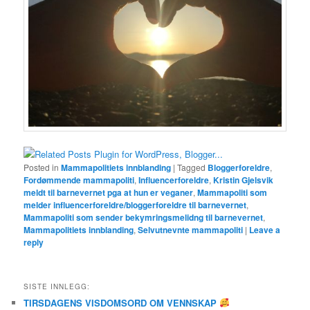
Posted in
Mammapolitiets innblanding
|
Tagged
Bloggerforeldre
,
Fordømmende mammapoliti
,
Influencerforeldre
,
Kristin Gjelsvik
meldt til barnevernet pga at hun er veganer
,
Mammapoliti som
melder influencerforeldre/bloggerforeldre til barnevernet
,
Mammapoliti som sender bekymringsmelidng til barnevernet
,
Mammapolitiets innblanding
,
Selvutnevnte mammapoliti
|
Leave a
reply
SISTE INNLEGG:
TIRSDAGENS VISDOMSORD OM VENNSKAP