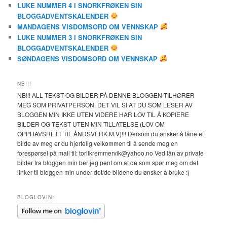
LUKE NUMMER 4 I SNORKFRØKEN SIN
BLOGGADVENTSKALENDER
MANDAGENS VISDOMSORD OM VENNSKAP
LUKE NUMMER 3 I SNORKFRØKEN SIN
BLOGGADVENTSKALENDER
SØNDAGENS VISDOMSORD OM VENNSKAP
NB!!!
NB!!! ALL TEKST OG BILDER PÅ DENNE BLOGGEN TILHØRER
MEG SOM PRIVATPERSON. DET VIL SI AT DU SOM LESER AV
BLOGGEN MIN IKKE UTEN VIDERE HAR LOV TIL Å KOPIERE
BILDER OG TEKST UTEN MIN TILLATELSE (LOV OM
OPPHAVSRETT TIL ÅNDSVERK M.V)!!! Dersom du ønsker å låne et
bilde av meg er du hjertelig velkommen til å sende meg en
forespørsel på mail til: torilkremmervik@yahoo.no Ved lån av private
bilder fra bloggen min ber jeg pent om at de som spør meg om det
linker til bloggen min under det/de bildene du ønsker å bruke :)
BLOGLOVIN: