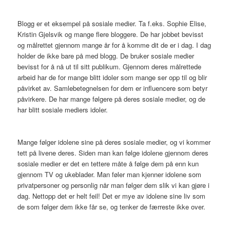
Blogg er et eksempel på sosiale medier. Ta f.eks. Sophie Elise,
Kristin Gjelsvik og mange flere bloggere. De har jobbet bevisst
og målrettet gjennom mange år for å komme dit de er i dag. I dag
holder de ikke bare på med blogg. De bruker sosiale medier
bevisst for å nå ut til sitt publikum. Gjennom deres målrettede
arbeid har de for mange blitt idoler som mange ser opp til og blir
påvirket av. Samlebetegnelsen for dem er influencere som betyr
påvirkere. De har mange følgere på deres sosiale medier, og de
har blitt sosiale mediers idoler.
Mange følger idolene sine på deres sosiale medier, og vi kommer
tett på livene deres. Siden man kan følge idolene gjennom deres
sosiale medier er det en tettere måte å følge dem på enn kun
gjennom TV og ukeblader. Man føler man kjenner idolene som
privatpersoner og personlig når man følger dem slik vi kan gjøre i
dag. Nettopp det er helt feil! Det er mye av idolene sine liv som
de som følger dem ikke får se, og tenker de færreste ikke over.