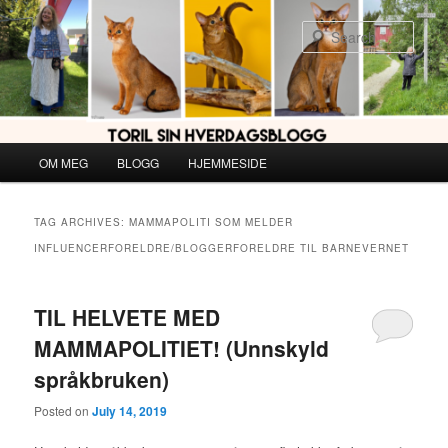
Skip
Skip
to
to
Sear
primary
secondary
content
content
Main
OM MEG
BLOGG
HJEMMESIDE
menu
TAG ARCHIVES:
MAMMAPOLITI SOM MELDER
INFLUENCERFORELDRE/BLOGGERFORELDRE TIL BARNEVERNET
TIL HELVETE MED
MAMMAPOLITIET! (Unnskyld
språkbruken)
Posted on
July 14, 2019