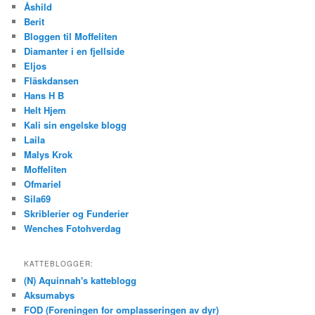
Åshild
Berit
Bloggen til Moffeliten
Diamanter i en fjellside
Eljos
Fläskdansen
Hans H B
Helt Hjem
Kali sin engelske blogg
Laila
Malys Krok
Moffeliten
Ofmariel
Sila69
Skriblerier og Funderier
Wenches Fotohverdag
KATTEBLOGGER:
(N) Aquinnah's katteblogg
Aksumabys
FOD (Foreningen for omplasseringen av dyr)