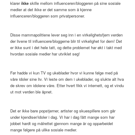
klarer
ikke
skille mellom influenceren/bloggeren på sine sosiale
medier at det ikke er det samme som å kjenne
influenceren/bloggeren som privatpersoner.
Disse mammapolitiene lever seg inn i en virkelighetsfjern verden
der livene til influencere/bloggerne blir til virkelighet for dem! Det
er ikke sunt i det hele tatt, og dette problemet har økt i takt med
hvordan sosiale medier har utviklet seg!
Før hadde vi kun TV og ukeblader hvor vi kunne følge med på
våre idoler sine liv. Vi leste om dem i ukeblader, og slukte alt hva
de skrev om idolene våre. Etter hvert fikk vi internett, og et vindu
ut mot verden ble åpnet.
Det er ikke bare popstjerner, artister og skuespillere som går
under kjendiser/idoler i dag. Vi har i dag fått mange som har
jobbet hardt og målrettet gjennom mange år og opparbeidet
mange følgere på ulike sosiale medier.