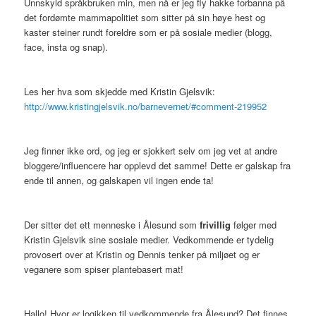
Unnskyld språkbruken min, men nå er jeg fly hakke forbanna på
det fordømte mammapolitiet som sitter på sin høye hest og
kaster steiner rundt foreldre som er på sosiale medier (blogg,
face, insta og snap).
Les her hva som skjedde med Kristin Gjelsvik:
http://www.kristingjelsvik.no/barnevernet/#comment-219952
Jeg finner ikke ord, og jeg er sjokkert selv om jeg vet at andre
bloggere/influencere har opplevd det samme! Dette er galskap fra
ende til annen, og galskapen vil ingen ende ta!
Der sitter det ett menneske i Ålesund som
frivillig
følger med
Kristin Gjelsvik sine sosiale medier. Vedkommende er tydelig
provosert over at Kristin og Dennis tenker på miljøet og er
veganere som spiser plantebasert mat!
Hallo! Hvor er logikken til vedkommende fra Ålesund? Det finnes