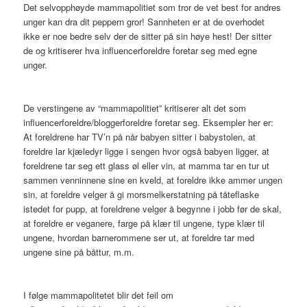
Det selvopphøyde mammapolitiet som tror de vet best for andres
unger kan dra dit peppern gror! Sannheten er at de overhodet
ikke er noe bedre selv der de sitter på sin høye hest! Der sitter
de og kritiserer hva influencerforeldre foretar seg med egne
unger.
De verstingene av “mammapolitiet” kritiserer alt det som
influencerforeldre/bloggerforeldre foretar seg. Eksempler her er:
At foreldrene har TV’n på når babyen sitter i babystolen, at
foreldre lar kjæledyr ligge i sengen hvor også babyen ligger, at
foreldrene tar seg ett glass øl eller vin, at mamma tar en tur ut
sammen venninnene sine en kveld, at foreldre ikke ammer ungen
sin, at foreldre velger å gi morsmelkerstatning på tåteflaske
istedet for pupp, at foreldrene velger å begynne i jobb før de skal,
at foreldre er veganere, farge på klær til ungene, type klær til
ungene, hvordan barnerommene ser ut, at foreldre tar med
ungene sine på båttur, m.m.
I følge mammapolitetet blir det feil om