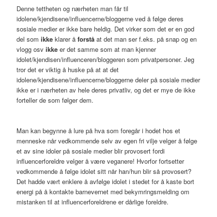
Denne tettheten og nærheten man får til
idolene/kjendisene/influencerne/bloggerne ved å følge deres
sosiale medier er ikke bare heldig. Det virker som det er en god
del som
ikke
klarer å
forstå
at det man ser f.eks. på snap og en
vlogg osv
ikke
er det samme som at man kjenner
idolet/kjendisen/influenceren/bloggeren som privatpersoner. Jeg
tror det er viktig å huske på at at det
idolene/kjendisene/influencerne/bloggerne deler på sosiale medier
ikke er i nærheten av hele deres privatliv, og det er mye de ikke
forteller de som følger dem.
Man kan begynne å lure på hva som foregår i hodet hos et
menneske når vedkommende selv av egen fri vilje velger å følge
et av sine idoler på sosiale medier blir provosert fordi
influencerforeldre velger å være veganere! Hvorfor fortsetter
vedkommende å følge idolet sitt når han/hun blir så provosert?
Det hadde vært enklere å avfølge idolet i stedet for å kaste bort
energi på å kontakte barnevernet med bekymringsmelding om
mistanken til at influencerforeldrene er dårlige foreldre.