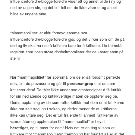
influencerforeldre/bloggerforeldre viser ett og annet bilde i ny og
ned av ungen sin, og det blir feil om de ikke viser et og annet
bilde av ungene sine.
“Mammapolitiet” er aldri fornøyd samme hva
influencerforeldre/bloggerforeldre gjør, og det virker som om de på
død og liv skal ha noe å kritisere bare for å kritisere. De fremstår
regelrett som noen
store
dobbeltmoralister der de kaster stein på
stein!
Når “mammapolitiet” får spørsmål om de er så fordømt perfekte
selv, blir de provoserte og går til
personangrep
mot de som
kritiserer dem! De tåler
ikke
under noe omstendighet å få kritikk
for sin nedlatende og kritikkverdige måten de oppfører seg på.
Deres oppfatning av de som retter kritikk mot dem er at kritikerne
ikke har satt seg inn i saken, og derfor mener de at kritikerne
ikke kan uttale seg. Det er tull fra ende til annen! Kritikerne av
væremåten og oppførselen til “mammapolitet” er høyst
berettiget
, og til pass for dem! Hvis det er en ting vi som er
kritikere mot “mammapolitiets” fremtoning har forstått så er at det