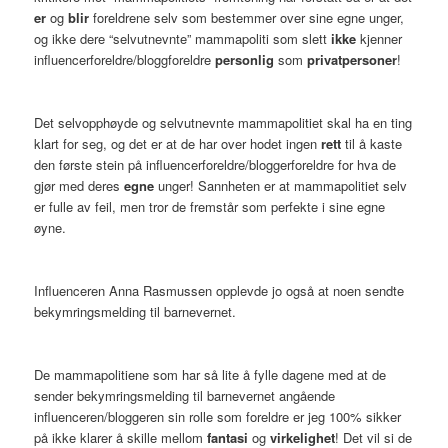
er
og
blir
foreldrene selv som bestemmer over sine egne unger,
og ikke dere “selvutnevnte” mammapoliti som slett
ikke
kjenner
influencerforeldre/bloggforeldre
personlig
som
privatpersoner
!
Det selvopphøyde og selvutnevnte mammapolitiet skal ha en ting
klart for seg, og det er at de har over hodet ingen
rett
til å kaste
den første stein på influencerforeldre/bloggerforeldre for hva de
gjør med deres
egne
unger! Sannheten er at mammapolitiet selv
er fulle av feil, men tror de fremstår som perfekte i sine egne
øyne.
Influenceren Anna Rasmussen opplevde jo også at noen sendte
bekymringsmelding til barnevernet.
De mammapolitiene som har så lite å fylle dagene med at de
sender bekymringsmelding til barnevernet angående
influenceren/bloggeren sin rolle som foreldre er jeg 100% sikker
på ikke klarer å skille mellom
fantasi
og
virkelighet
! Det vil si de