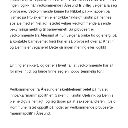
ingen logikk når vedkommende i Ålesund
frivillig
velger å la seg
provosere. Vedkommende kunne ha klikket på x-knappen på
hjørnet på PC-skjermen eller trykke “avfølg” Kristin på hennes
sosiale medier. Nei ad! Istedet velger vedkommende å sende
bekymringsmelding til barnevernet! Så provosert er
vedkommende fra Ålesund at hun velger å bruke tid og energi på
å kontakte barnevernet fordi hun er så provosert over at Kristin
og Dennis er veganere! Dette gir ingen mening eller logikk!
En ting er sikkert, og det er i hvert fall at vedkommende har alt
for mye fritid, og burde finne seg en hobby temmelig fort!
Vedkommende fra Ålesund er
skrekkeksempelet
på hva et
innbarka “mammapoliti” er! Saken til Kristin Gjelsvik og Dennis
ble heldigvis henlagt, og jeg tipper på at saksbehandleren i Oslo
Kommune ristet oppgitt på hodet av vedkommende provoserte
“mammapoliti” i Ålesund.