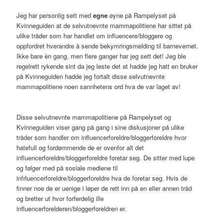
Jeg har personlig sett med
egne
øyne på Rampelyset på
Kvinneguiden at de selvutnevnte mammapolitiene har sittet på
ulike tråder som har handlet om influencere/bloggere og
oppfordret hverandre å sende bekymringsmelding til barnevernet.
Ikke bare èn gang, men flere ganger har jeg sett det! Jeg ble
regelrett rykende sint da jeg leste det at hadde jeg hatt en bruker
på Kvinneguiden hadde jeg fortalt disse selvutnevnte
mammapolitiene noen sannhetens ord hva de var laget av!
Disse selvutnevnte mammapolitiene på Rampelyset og
Kvinneguiden viser gang på gang i sine diskusjoner på ulike
tråder som handler om influencerforeldre/bloggerforeldre hvor
hatefull og fordømmende de er ovenfor alt det
influencerforeldre/bloggerforeldre foretar seg. De sitter med lupe
og følger med på sosiale mediene til
infrluencerforeldre/bloggerforeldre hva de foretar seg. Hvis de
finner noe de er uenige i løper de rett inn på en eller annen tråd
og bretter ut hvor forferdelig ille
influencerforelderen/bloggerforeldren er.