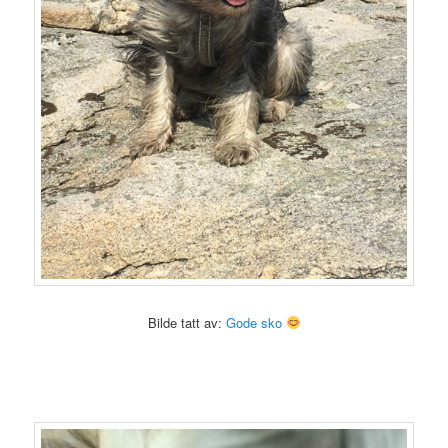
Bilde tatt av:
Gode sko