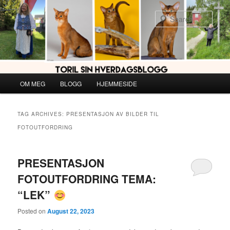
Skip
Skip
to
to
Sear
primary
secondary
content
content
Main
OM MEG
BLOGG
HJEMMESIDE
menu
TAG ARCHIVES:
PRESENTASJON AV BILDER TIL
FOTOUTFORDRING
PRESENTASJON
FOTOUTFORDRING TEMA:
“LEK”
Posted on
August 22, 2023