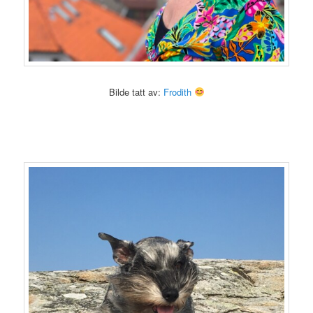
Bilde tatt av:
Frodith