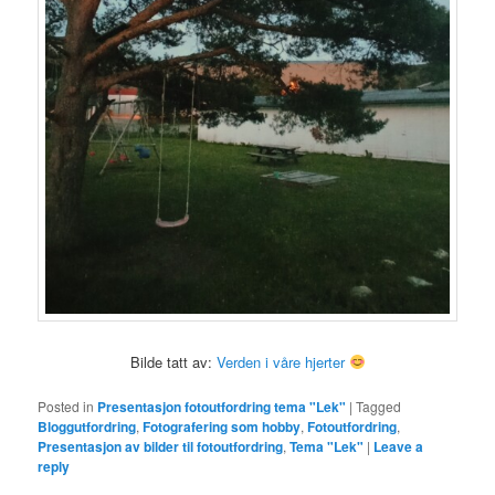
Bilde tatt av:
Verden i våre hjerter
Posted in
Presentasjon fotoutfordring tema "Lek"
|
Tagged
Bloggutfordring
,
Fotografering som hobby
,
Fotoutfordring
,
Presentasjon av bilder til fotoutfordring
,
Tema "Lek"
|
Leave a
reply