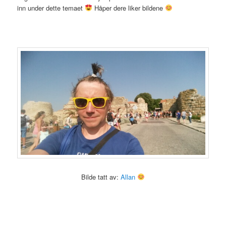
inn under dette temaet
Håper dere liker bildene
Bilde tatt av:
Allan