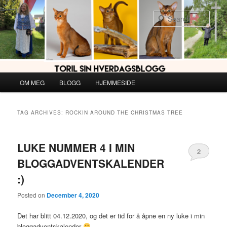
Skip
Skip
to
to
Sear
primary
secondary
content
content
Main
OM MEG
BLOGG
HJEMMESIDE
menu
TAG ARCHIVES:
ROCKIN AROUND THE CHRISTMAS TREE
LUKE NUMMER 4 I MIN
2
BLOGGADVENTSKALENDER
:)
Posted on
December 4, 2020
Det har blitt 04.12.2020, og det er tid for å åpne en ny luke i min
bloggadventskalender