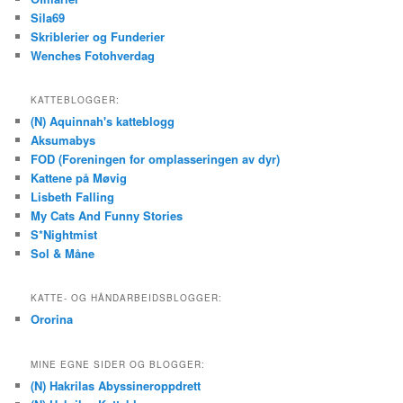
Sila69
Skriblerier og Funderier
Wenches Fotohverdag
KATTEBLOGGER:
(N) Aquinnah's katteblogg
Aksumabys
FOD (Foreningen for omplasseringen av dyr)
Kattene på Møvig
Lisbeth Falling
My Cats And Funny Stories
S*Nightmist
Sol & Måne
KATTE- OG HÅNDARBEIDSBLOGGER:
Ororina
MINE EGNE SIDER OG BLOGGER:
(N) Hakrilas Abyssineroppdrett