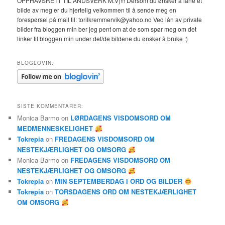
OPPHAVSRETT TIL ÅNDSVERK M.V)!!! Dersom du ønsker å låne et
bilde av meg er du hjertelig velkommen til å sende meg en
forespørsel på mail til: torilkremmervik@yahoo.no Ved lån av private
bilder fra bloggen min ber jeg pent om at de som spør meg om det
linker til bloggen min under det/de bildene du ønsker å bruke :)
BLOGLOVIN:
SISTE KOMMENTARER:
Monica Barmo
on
LØRDAGENS VISDOMSORD OM
MEDMENNESKELIGHET
Tokrepia
on
FREDAGENS VISDOMSORD OM
NESTEKJÆRLIGHET OG OMSORG
Monica Barmo
on
FREDAGENS VISDOMSORD OM
NESTEKJÆRLIGHET OG OMSORG
Tokrepia
on
MIN SEPTEMBERDAG I ORD OG BILDER
Tokrepia
on
TORSDAGENS ORD OM NESTEKJÆRLIGHET
OM OMSORG