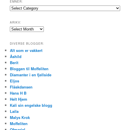
EMNER:
Emner:
ARIKV:
Arikv:
DIVERSE BLOGGER:
Alt som er vakkert
Åshild
Berit
Bloggen til Moffeliten
Diamanter i en fjellside
Eljos
Fläskdansen
Hans H B
Helt Hjem
Kali sin engelske blogg
Laila
Malys Krok
Moffeliten
Ofmariel