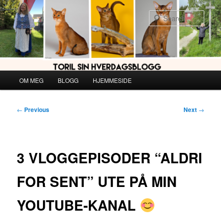
Skip
to
Sear
primary
content
Main
OM MEG
BLOGG
HJEMMESIDE
menu
Post
←
Previous
Next
→
navigation
3 VLOGGEPISODER “ALDRI
FOR SENT” UTE PÅ MIN
YOUTUBE-KANAL