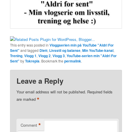
This entry was posted in
Vloggserien min på YouTube "Aldri For
Sent"
and tagged
Diett
,
Livsstil og balanse
,
Min YouTube-kanal
,
Trening
,
Vlogg 1
,
Vlogg 2
,
Vlogg 3
,
YouTube-serien min "Aldri For
Sent"
by
Tokrepia
. Bookmark the
permalink
.
Leave a Reply
Your email address will not be published.
Required fields
*
are marked
*
Comment