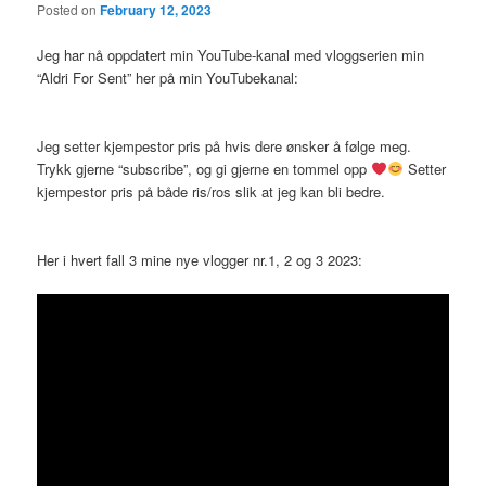
Posted on
February 12, 2023
Jeg har nå oppdatert min YouTube-kanal med vloggserien min
“Aldri For Sent” her på min YouTubekanal:
Jeg setter kjempestor pris på hvis dere ønsker å følge meg.
Trykk gjerne “subscribe”, og gi gjerne en tommel opp
Setter
kjempestor pris på både ris/ros slik at jeg kan bli bedre.
Her i hvert fall 3 mine nye vlogger nr.1, 2 og 3 2023: