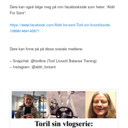
Dere kan også følge meg på min facebookside som heter: “Aldri
For Sent”:
https://www.facebook.com/Aldri-for-sent-Toril-sin-livsstilsside-
108981464145671
Dere kan finne på på disse sosiale mediene:
– Snapchat: @torilkre (Toril Livsstil Balanse Trening)
– Instagram: @aldri_forsent