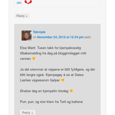
det.
↓
Reply
Tokrepia
on
November 24, 2015 at 12:34 pm
said:
Else Marit: Tusen takk for kjempekoselig
tilbakemelding fra deg på blogginnlegget mitt
vennen
Ja det stemmer at vippene er blitt fyldigere, og der
blitt lengre også. Kjempegøy å se at Swiss
Lashes vippeserum hjelper
Ønsker deg en kjempefin tirsdag
Purr, purr, og stor klem fra Toril og kattene
↓
Reply