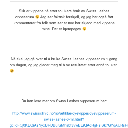
Slik er vippene nå etter to ukers bruk av Swiss Lashes
vippeserum
Jeg ser faktisk forskjell, og jeg har også fått
kommentarer fra folk som ser at noe har skjedd med vippene
mine. Det er kjempegøy
Nå skal jeg gå over til å bruke Swiss Lashes vippeserum 1 gang
om dagen, og jeg gleder meg til å se resultatet etter ennå to uker
Du kan lese mer om Swiss Lashes vippeserum her:
http://www.swissclinic.no/no/artiklar/oyevipper/oyevippeserum-
swiss-lashes-6-ml.html?
gclid=Cj0KEQiAsNyxBRDBuKrMhsbt3vwBEiQAdRgPsiSk7GYqAURs