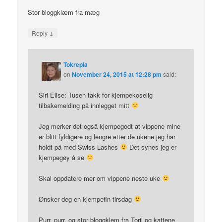
Stor bloggklæm fra mæg
↓
Reply
Tokrepia
on
November 24, 2015 at 12:28 pm
said:
Siri Elise: Tusen takk for kjempekoselig
tilbakemelding på innlegget mitt
Jeg merker det også kjempegodt at vippene mine
er blitt fyldigere og lengre etter de ukene jeg har
holdt på med Swiss Lashes
Det synes jeg er
kjempegøy å se
Skal oppdatere mer om vippene neste uke
Ønsker deg en kjempefin tirsdag
Purr, purr, og stor bloggklem fra Toril og kattene