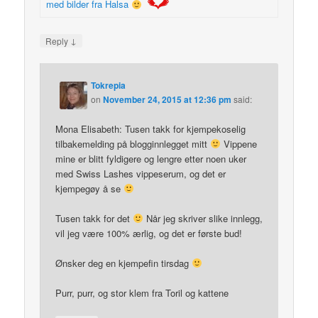
med bilder fra Halsa
↓
Reply
Tokrepia
on
November 24, 2015 at 12:36 pm
said:
Mona Elisabeth: Tusen takk for kjempekoselig
tilbakemelding på blogginnlegget mitt
Vippene
mine er blitt fyldigere og lengre etter noen uker
med Swiss Lashes vippeserum, og det er
kjempegøy å se
Tusen takk for det
Når jeg skriver slike innlegg,
vil jeg være 100% ærlig, og det er første bud!
Ønsker deg en kjempefin tirsdag
Purr, purr, og stor klem fra Toril og kattene