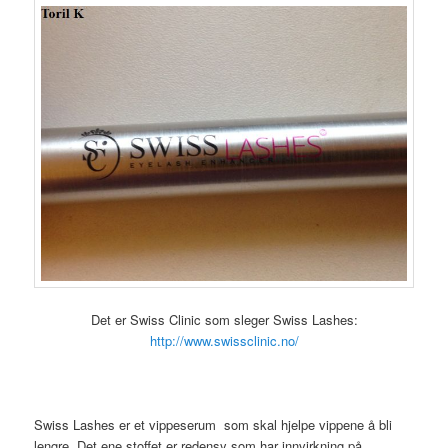
Det er Swiss Clinic som sleger Swiss Lashes:
http://www.swissclinic.no/
Swiss Lashes er et vippeserum som skal hjelpe vippene å bli
lengre. Det ene stoffet er redensy som har innvirkning på