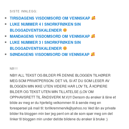
SISTE INNLEGG:
TIRSDAGENS VISDOMSORD OM VENNSKAP
LUKE NUMMER 4 I SNORKFRØKEN SIN
BLOGGADVENTSKALENDER
MANDAGENS VISDOMSORD OM VENNSKAP
LUKE NUMMER 3 I SNORKFRØKEN SIN
BLOGGADVENTSKALENDER
SØNDAGENS VISDOMSORD OM VENNSKAP
NB!!!
NB!!! ALL TEKST OG BILDER PÅ DENNE BLOGGEN TILHØRER
MEG SOM PRIVATPERSON. DET VIL SI AT DU SOM LESER AV
BLOGGEN MIN IKKE UTEN VIDERE HAR LOV TIL Å KOPIERE
BILDER OG TEKST UTEN MIN TILLATELSE (LOV OM
OPPHAVSRETT TIL ÅNDSVERK M.V)!!! Dersom du ønsker å låne et
bilde av meg er du hjertelig velkommen til å sende meg en
forespørsel på mail til: torilkremmervik@yahoo.no Ved lån av private
bilder fra bloggen min ber jeg pent om at de som spør meg om det
linker til bloggen min under det/de bildene du ønsker å bruke :)