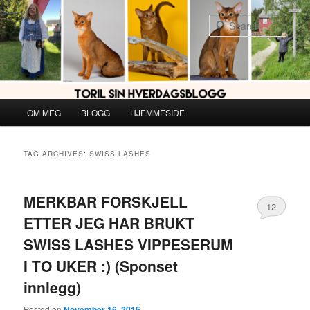
Skip
Skip
to
to
Sear
primary
secondary
content
content
Main
OM MEG
BLOGG
HJEMMESIDE
menu
TAG ARCHIVES:
SWISS LASHES
MERKBAR FORSKJELL
12
ETTER JEG HAR BRUKT
SWISS LASHES VIPPESERUM
I TO UKER :) (Sponset
innlegg)
Posted on
November 16, 2015