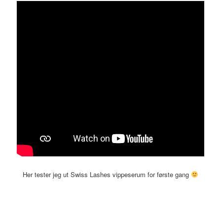
Her tester jeg ut Swiss Lashes vippeserum for første gang