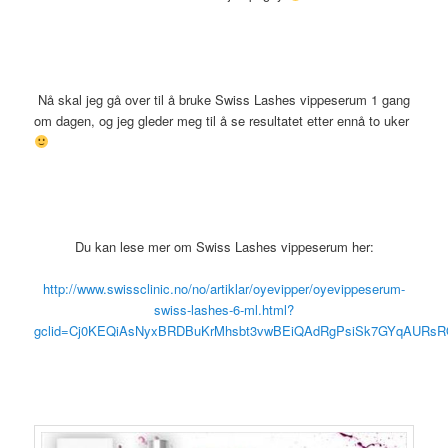
Nå skal jeg gå over til å bruke Swiss Lashes vippeserum 1 gang
om dagen, og jeg gleder meg til å se resultatet etter ennå to uker
Du kan lese mer om Swiss Lashes vippeserum her:
http://www.swissclinic.no/no/artiklar/oyevipper/oyevippeserum-
swiss-lashes-6-ml.html?
gclid=Cj0KEQiAsNyxBRDBuKrMhsbt3vwBEiQAdRgPsiSk7GYqAURs