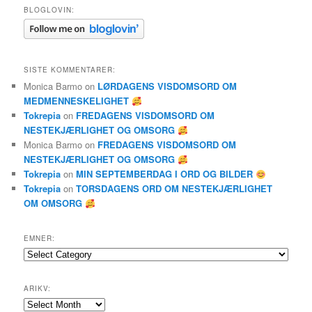
BLOGLOVIN:
SISTE KOMMENTARER:
Monica Barmo
on
LØRDAGENS VISDOMSORD OM
MEDMENNESKELIGHET
Tokrepia
on
FREDAGENS VISDOMSORD OM
NESTEKJÆRLIGHET OG OMSORG
Monica Barmo
on
FREDAGENS VISDOMSORD OM
NESTEKJÆRLIGHET OG OMSORG
Tokrepia
on
MIN SEPTEMBERDAG I ORD OG BILDER
Tokrepia
on
TORSDAGENS ORD OM NESTEKJÆRLIGHET
OM OMSORG
EMNER:
Emner:
ARIKV:
Arikv: