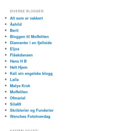
DIVERSE BLOGGER:
Alt som er vakkert
Åshild
Berit
Bloggen til Moffeliten
Diamanter i en fjellside
Eljos
Fläskdansen
Hans H B
Helt Hjem
Kali sin engelske blogg
Laila
Malys Krok
Moffeliten
Ofmariel
Sila69
Skriblerier og Funderier
Wenches Fotohverdag
KATTEBLOGGER: