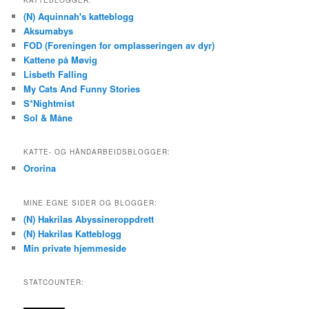
(N) Aquinnah's katteblogg
Aksumabys
FOD (Foreningen for omplasseringen av dyr)
Kattene på Møvig
Lisbeth Falling
My Cats And Funny Stories
S*Nightmist
Sol & Måne
KATTE- OG HÅNDARBEIDSBLOGGER:
Ororina
MINE EGNE SIDER OG BLOGGER:
(N) Hakrilas Abyssineroppdrett
(N) Hakrilas Katteblogg
Min private hjemmeside
STATCOUNTER: