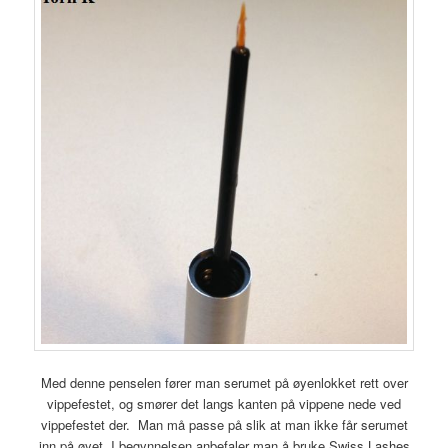
Med denne penselen fører man serumet på øyenlokket rett over
vippefestet, og smører det langs kanten på vippene nede ved
vippefestet der. Man må passe på slik at man ikke får serumet
inn på øyet. I begynnelsen anbefaler man å bruke Swiss Lashes