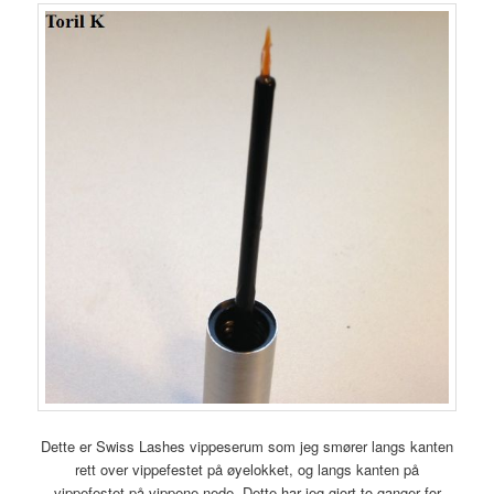
Dette er Swiss Lashes vippeserum som jeg smører langs kanten
rett over vippefestet på øyelokket, og langs kanten på
vippefestet på vippene nede. Dette har jeg gjort to ganger for