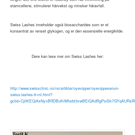
stamcellene, stimulerer hårvekst og minsker håravfall.
Swiss Lashes inneholder også biosaccharides som er et
konsentrat av renset glykogen, og er den essensielle energikilde.
Dere kan lese mer om Swiss Lashes her:
http://www.swissclinic.no/no/artiklar/oyevipper/oyevippeserum-
swiss-lashes-6-ml.html?
gclid=Cj0KEQiAsNyxBRDBuKrMhsbt3vwBEiQAdRgPsiSk7GYqAURs