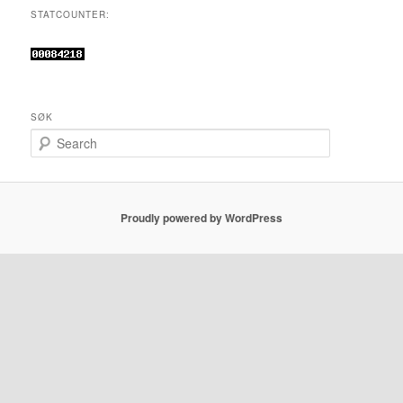
STATCOUNTER:
SØK
S
e
a
r
c
Proudly powered by WordPress
h