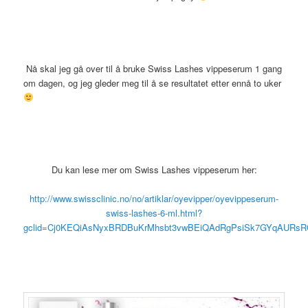
Nå skal jeg gå over til å bruke Swiss Lashes vippeserum 1 gang
om dagen, og jeg gleder meg til å se resultatet etter ennå to uker
Du kan lese mer om Swiss Lashes vippeserum her:
http://www.swissclinic.no/no/artiklar/oyevipper/oyevippeserum-
swiss-lashes-6-ml.html?
gclid=Cj0KEQiAsNyxBRDBuKrMhsbt3vwBEiQAdRgPsiSk7GYqAURs