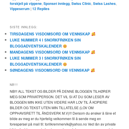
forskjell på vippene
,
Sponset innlegg
,
Swiss Clinic
,
Swiss Lashes
,
Vippeserum
|
12
Replies
SISTE INNLEGG:
TIRSDAGENS VISDOMSORD OM VENNSKAP
LUKE NUMMER 4 I SNORKFRØKEN SIN
BLOGGADVENTSKALENDER
MANDAGENS VISDOMSORD OM VENNSKAP
LUKE NUMMER 3 I SNORKFRØKEN SIN
BLOGGADVENTSKALENDER
SØNDAGENS VISDOMSORD OM VENNSKAP
NB!!!
NB!!! ALL TEKST OG BILDER PÅ DENNE BLOGGEN TILHØRER
MEG SOM PRIVATPERSON. DET VIL SI AT DU SOM LESER AV
BLOGGEN MIN IKKE UTEN VIDERE HAR LOV TIL Å KOPIERE
BILDER OG TEKST UTEN MIN TILLATELSE (LOV OM
OPPHAVSRETT TIL ÅNDSVERK M.V)!!! Dersom du ønsker å låne et
bilde av meg er du hjertelig velkommen til å sende meg en
forespørsel på mail til: torilkremmervik@yahoo.no Ved lån av private