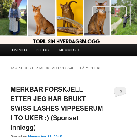
Skip
Skip
to
to
Sear
primary
secondary
content
content
Main
OM MEG
BLOGG
HJEMMESIDE
menu
TAG ARCHIVES:
MERKBAR FORSKJELL PÅ VIPPENE
MERKBAR FORSKJELL
12
ETTER JEG HAR BRUKT
SWISS LASHES VIPPESERUM
I TO UKER :) (Sponset
innlegg)
Posted on
November 16, 2015