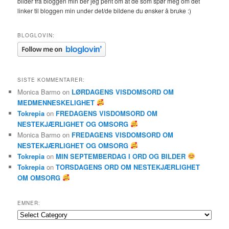
bilder fra bloggen min ber jeg pent om at de som spør meg om det
linker til bloggen min under det/de bildene du ønsker å bruke :)
BLOGLOVIN:
SISTE KOMMENTARER:
Monica Barmo
on
LØRDAGENS VISDOMSORD OM
MEDMENNESKELIGHET
Tokrepia
on
FREDAGENS VISDOMSORD OM
NESTEKJÆRLIGHET OG OMSORG
Monica Barmo
on
FREDAGENS VISDOMSORD OM
NESTEKJÆRLIGHET OG OMSORG
Tokrepia
on
MIN SEPTEMBERDAG I ORD OG BILDER
Tokrepia
on
TORSDAGENS ORD OM NESTEKJÆRLIGHET
OM OMSORG
EMNER:
Emner: