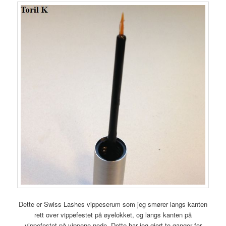
Dette er Swiss Lashes vippeserum som jeg smører langs kanten
rett over vippefestet på øyelokket, og langs kanten på
vippefestet på vippene nede. Dette har jeg gjort to ganger for