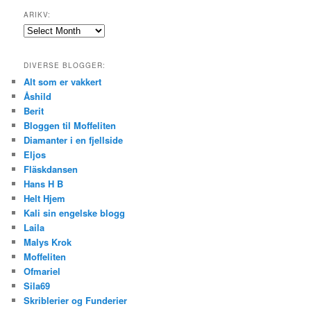
ARIKV:
Arikv:
DIVERSE BLOGGER:
Alt som er vakkert
Åshild
Berit
Bloggen til Moffeliten
Diamanter i en fjellside
Eljos
Fläskdansen
Hans H B
Helt Hjem
Kali sin engelske blogg
Laila
Malys Krok
Moffeliten
Ofmariel
Sila69
Skriblerier og Funderier