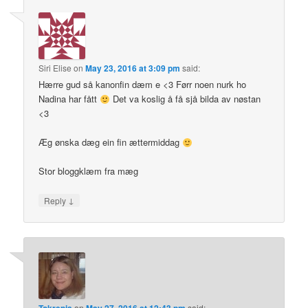
Siri Elise
on
May 23, 2016 at 3:09 pm
said:
Hærre gud så kanonfin dæm e <3 Førr noen nurk ho
Nadina har fått
Det va koslig å få sjå bilda av nøstan
<3
Æg ønska dæg ein fin ættermiddag
Stor bloggklæm fra mæg
↓
Reply
Tokrepia
on
May 27, 2016 at 12:43 pm
said: