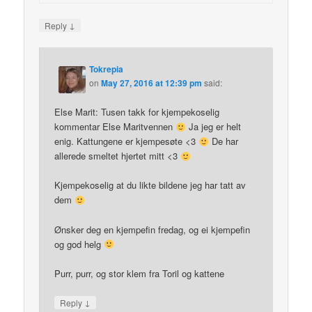
↓
Reply
Tokrepia
on
May 27, 2016 at 12:39 pm
said:
Else Marit: Tusen takk for kjempekoselig
kommentar Else Maritvennen
Ja jeg er helt
enig. Kattungene er kjempesøte <3
De har
allerede smeltet hjertet mitt <3
Kjempekoselig at du likte bildene jeg har tatt av
dem
Ønsker deg en kjempefin fredag, og ei kjempefin
og god helg
Purr, purr, og stor klem fra Toril og kattene
↓
Reply