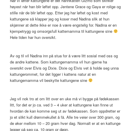
Når vi løfter kattungene er det hannkatten Gizmo som skriker
høyest når han blir løftet opp. Jentene Grace og Gaya er rolige og
stille når de blir løftet opp. Etter jeg har løftet og kost med
kattungene så klapper jeg og koser med Nadina slik at hun
skjønner at dette ikke er noe å være engstelig for. Nadina er en
kjempetrygg og omsorgsfull kattemamma til kattungene sine
Hele tiden har hun oversikt.
Av og til vil Nadina inn på stua for å være litt sosial med oss og
de andre kattene. Som kattungemamma vil hun gjerne ha
oversikt over Elvis og Dixie. Dixie og Elvis vet å holde seg unna
kattungerommet, for det ligger i kattens natur at en
kattungemamma vil beskytte kattungene sine
Jeg vil nok tro at om litt over en uke må vi bygge på fødekassen
litt, for det er jo ca. ved 3 – 4 uker at kattungene kan finne ut
hvordan de kan komme seg ut av fødekassen. Som oppdretter er
jo et slikt kull drømmekullet å få. Alle tre veier over 300 gram, og
de øker mellom 10 – 20 gram hver dag. Normalt er at en kattunge
legger på seg ca. 10 gram pr døgn.