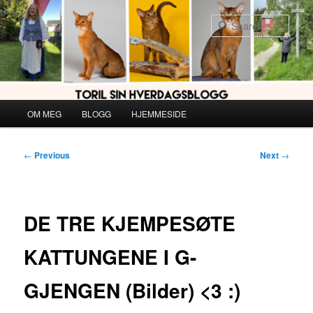
Skip
to
Sear
primary
content
Main
OM MEG
BLOGG
HJEMMESIDE
menu
Post
←
Previous
Next
→
navigation
DE TRE KJEMPESØTE
KATTUNGENE I G-
GJENGEN (Bilder) <3 :)