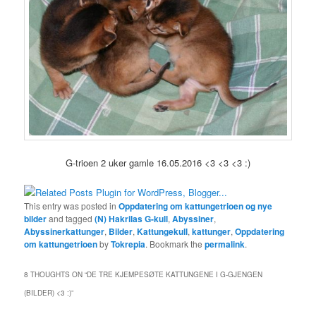
G-trioen 2 uker gamle 16.05.2016 <3 <3 <3 :)
This entry was posted in
Oppdatering om kattungetrioen og nye
bilder
and tagged
(N) Hakrilas G-kull
,
Abyssiner
,
Abyssinerkattunger
,
Bilder
,
Kattungekull
,
kattunger
,
Oppdatering
om kattungetrioen
by
Tokrepia
. Bookmark the
permalink
.
8 THOUGHTS ON “
DE TRE KJEMPESØTE KATTUNGENE I G-GJENGEN
(BILDER) <3 :)
”