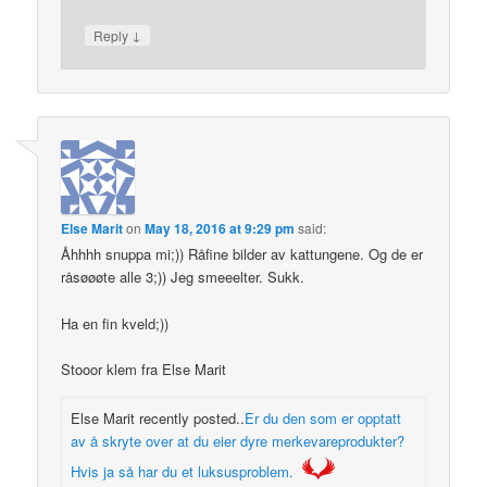
↓
Reply
Else Marit
on
May 18, 2016 at 9:29 pm
said:
Åhhhh snuppa mi;)) Råfine bilder av kattungene. Og de er
råsøøøte alle 3;)) Jeg smeeelter. Sukk.
Ha en fin kveld;))
Stooor klem fra Else Marit
Else Marit recently posted..
Er du den som er opptatt
av å skryte over at du eier dyre merkevareprodukter?
Hvis ja så har du et luksusproblem.