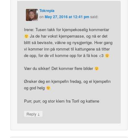
Tokrepia
on
May 27, 2016 at 12:41 pm
said:
Irene: Tusen takk for kjempekoselig kommentar
Ja de har vokst kjempemasse, og nå er det
blitt så bevisste, våkne og nysgjerrige. Hver gang
vi kommer inn på rommet til kattungene så titter
de opp, for de vil komme opp for å få kos <3
Vær du sikker! Det kommer flere bilder
Ønsker deg en kjempefin fredag, og ei kjempefin
og god helg
Purr, purr, og stor klem fra Toril og kattene
↓
Reply