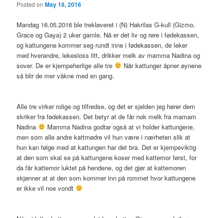
Posted on
May 18, 2016
Mandag 16.05.2016 ble trekløveret i (N) Hakrilas G-kull (Gizmo,
Grace og Gaya) 2 uker gamle. Nå er det liv og røre i fødekassen,
og kattungene kommer seg rundt inne i fødekassen, de leker
med hverandre, lekesloss litt, drikker melk av mamma Nadina og
sover. De er kjempeherlige alle tre
Når kattunger åpner øynene
så blir de mer våkne med en gang.
Alle tre virker rolige og tilfredse, og det er sjelden jeg hører dem
skriker fra fødekassen. Det betyr at de får nok melk fra mamam
Nadina
Mamma Nadina godtar også at vi holder kattungene,
men som alle andre kattmødre vil hun være i nærheten slik at
hun kan følge med at kattungen har det bra. Det er kjempeviktig
at den som skal se på kattungene koser med kattemor først, for
da får kattemor luktet på hendene, og det gjør at kattemoren
skjønner at at den som kommer inn på rommet hvor kattungene
er ikke vil noe vondt