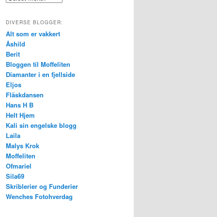
DIVERSE BLOGGER:
Alt som er vakkert
Åshild
Berit
Bloggen til Moffeliten
Diamanter i en fjellside
Eljos
Fläskdansen
Hans H B
Helt Hjem
Kali sin engelske blogg
Laila
Malys Krok
Moffeliten
Ofmariel
Sila69
Skriblerier og Funderier
Wenches Fotohverdag