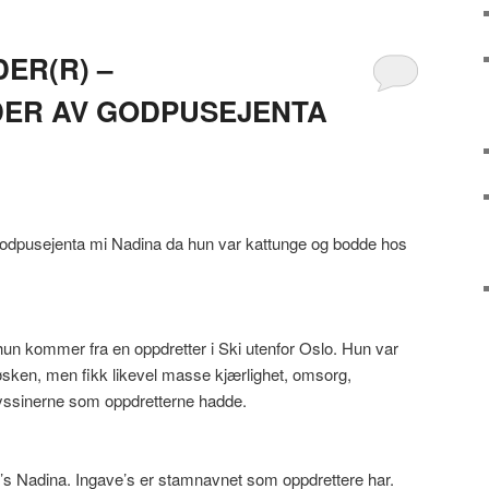
ER(R) –
ER AV GODPUSEJENTA
 godpusejenta mi Nadina da hun var kattunge og bodde hos
hun kommer fra en oppdretter i Ski utenfor Oslo. Hun var
øsken, men fikk likevel masse kjærlighet, omsorg,
yssinerne som oppdretterne hadde.
ve’s Nadina. Ingave’s er stamnavnet som oppdrettere har.