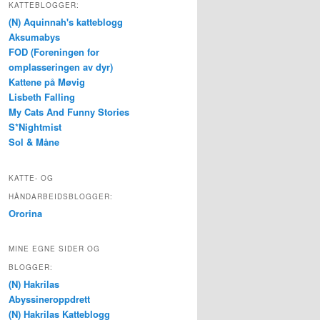
KATTEBLOGGER:
(N) Aquinnah's katteblogg
Aksumabys
FOD (Foreningen for
omplasseringen av dyr)
Kattene på Møvig
Lisbeth Falling
My Cats And Funny Stories
S*Nightmist
Sol & Måne
KATTE- OG
HÅNDARBEIDSBLOGGER:
Ororina
MINE EGNE SIDER OG
BLOGGER:
(N) Hakrilas
Abyssineroppdrett
(N) Hakrilas Katteblogg