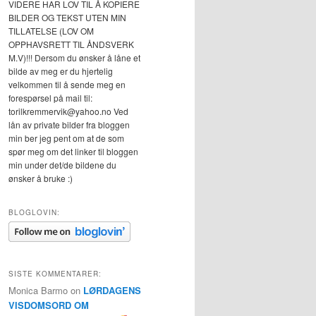
VIDERE HAR LOV TIL Å KOPIERE
BILDER OG TEKST UTEN MIN
TILLATELSE (LOV OM
OPPHAVSRETT TIL ÅNDSVERK
M.V)!!! Dersom du ønsker å låne et
bilde av meg er du hjertelig
velkommen til å sende meg en
forespørsel på mail til:
torilkremmervik@yahoo.no Ved
lån av private bilder fra bloggen
min ber jeg pent om at de som
spør meg om det linker til bloggen
min under det/de bildene du
ønsker å bruke :)
BLOGLOVIN:
SISTE KOMMENTARER:
Monica Barmo
on
LØRDAGENS
VISDOMSORD OM