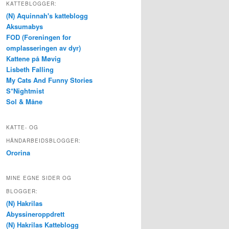
KATTEBLOGGER:
(N) Aquinnah's katteblogg
Aksumabys
FOD (Foreningen for
omplasseringen av dyr)
Kattene på Møvig
Lisbeth Falling
My Cats And Funny Stories
S*Nightmist
Sol & Måne
KATTE- OG
HÅNDARBEIDSBLOGGER:
Ororina
MINE EGNE SIDER OG
BLOGGER:
(N) Hakrilas
Abyssineroppdrett
(N) Hakrilas Katteblogg