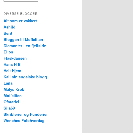
DIVERSE BLOGGER:
Alt som er vakkert
Åshild
Berit
Bloggen til Moffeliten
Diamanter i en fjellside
Eljos
Fläskdansen
Hans H B
Helt Hjem
Kali sin engelske blogg
Laila
Malys Krok
Moffeliten
Ofmariel
Sila69
Skriblerier og Funderier
Wenches Fotohverdag