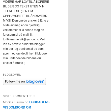
VIDERE HAR LOV TIL Å KOPIERE
BILDER OG TEKST UTEN MIN
TILLATELSE (LOV OM
OPPHAVSRETT TIL ÅNDSVERK
M.V)!!! Dersom du ønsker å låne et
bilde av meg er du hjertelig
velkommen til å sende meg en
forespørsel på mail til:
torilkremmervik@yahoo.no Ved
lån av private bilder fra bloggen
min ber jeg pent om at de som
spør meg om det linker til bloggen
min under det/de bildene du
ønsker å bruke :)
BLOGLOVIN:
SISTE KOMMENTARER:
Monica Barmo
on
LØRDAGENS
VISDOMSORD OM