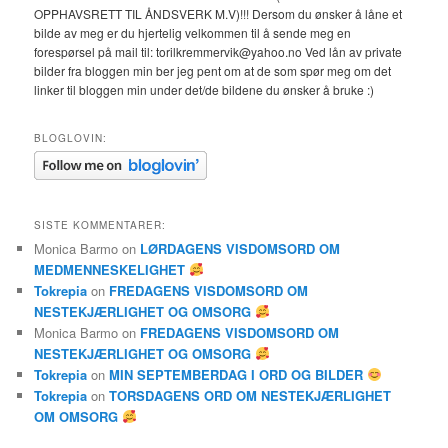
OPPHAVSRETT TIL ÅNDSVERK M.V)!!! Dersom du ønsker å låne et
bilde av meg er du hjertelig velkommen til å sende meg en
forespørsel på mail til: torilkremmervik@yahoo.no Ved lån av private
bilder fra bloggen min ber jeg pent om at de som spør meg om det
linker til bloggen min under det/de bildene du ønsker å bruke :)
BLOGLOVIN:
SISTE KOMMENTARER:
Monica Barmo
on
LØRDAGENS VISDOMSORD OM
MEDMENNESKELIGHET
Tokrepia
on
FREDAGENS VISDOMSORD OM
NESTEKJÆRLIGHET OG OMSORG
Monica Barmo
on
FREDAGENS VISDOMSORD OM
NESTEKJÆRLIGHET OG OMSORG
Tokrepia
on
MIN SEPTEMBERDAG I ORD OG BILDER
Tokrepia
on
TORSDAGENS ORD OM NESTEKJÆRLIGHET
OM OMSORG