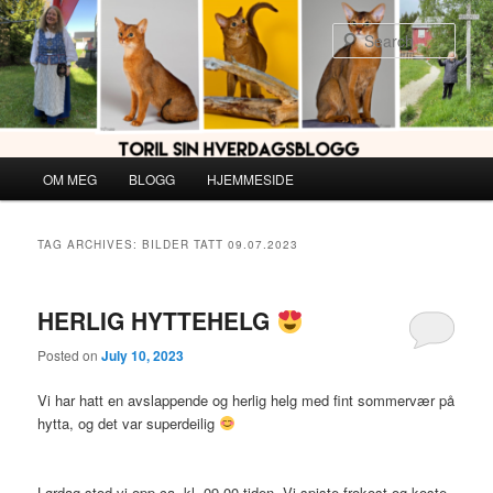
Skip
Skip
to
to
Sear
primary
secondary
content
content
Main
OM MEG
BLOGG
HJEMMESIDE
menu
TAG ARCHIVES:
BILDER TATT 09.07.2023
HERLIG HYTTEHELG
Posted on
July 10, 2023
Vi har hatt en avslappende og herlig helg med fint sommervær på
hytta, og det var superdeilig
Lørdag stod vi opp ca. kl. 09.00-tiden. Vi spiste frokost og koste