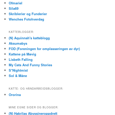
Ofmariel
Sila69
Skriblerier og Funderier
Wenches Fotohverdag
KATTEBLOGGER:
(N) Aquinnah's katteblogg
Aksumabys
FOD (Foreningen for omplasseringen av dyr)
Kattene på Møvig
Lisbeth Falling
My Cats And Funny Stories
S*Nightmist
Sol & Måne
KATTE- OG HÅNDARBEIDSBLOGGER:
Ororina
MINE EGNE SIDER OG BLOGGER:
(N) Hakrilas Abyssineroppdrett