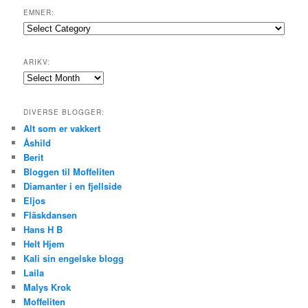
EMNER:
Emner:
ARIKV:
Arikv:
DIVERSE BLOGGER:
Alt som er vakkert
Åshild
Berit
Bloggen til Moffeliten
Diamanter i en fjellside
Eljos
Fläskdansen
Hans H B
Helt Hjem
Kali sin engelske blogg
Laila
Malys Krok
Moffeliten