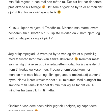
min fikk regnet ut noe mål han måtte ta. Det blir fint når de første
prosjektene blir ferdige
Det som er godt på hytta er at man der
gjør vi ting for oss vår egen glede
Kl.15.30 kjørte vi hjem til Trondheim. Mannen min måtte levere
hengeren sin til broren sin. Vi spiste middag da vi kom hjem, og
satt og slappet av og så på TV’n.
Jeg er kjempeglad i å være på hytta vår, og det er superdeilig
med et fristed hvor man kan senke skuldrene
Kommer mest
sannsynlig til å reise ut på onsdag ettermiddag for å være der til
frem til fredag og kose meg. Fredag ettermiddag kommer
mannen min med båten og tilbringertjeneste (maksitaxi) utover til
hytta. Når vi kjører utover tar det 1,40 minutter. Med hurtigbåt fra
Trondheim til Lensvik tar det 30 minutter og så tar det ca. 45
minutter fra Lensvik inn til hytta.
Ønsker å vise dere noen bilder jeg tok i helgen, og håper dere
liker bildene mine