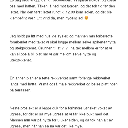
oss med kaffen. Tåken lå ned mot fjorden, og det tok tid før den
lettet. Når den først lettet rundt kl.12.00 kom solen, og det ble
kjempefint vær. Litt vind da, men nydelig sol
Jeg holdt på litt med huslige sysler, og mannen min forberedte
forarbeidet med taket vi skal bygge mellom selve spikertelthytta
og utekjøkkenet. Grunnen til at vi vil ha tak mellom er for at vi
kan slippe å bli bløt når vi går mellom selve hytte og
utekjøkkenet.
En annen plan er å tette rekkverket samt forlenge rekkverket
langs med hytta. Vi må også male rekkverket og beise plattingen
på terrassen.
Neste prosjekt er å legge duk for å forhindre uønsket vokst av
ugress, for det er så mye ugress at vi får ikke bukt med det.
Mannen min var på hytta for 3 uker siden, og da tok han alt av
ugress, men når han så nå var det like mye.