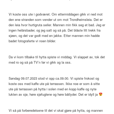
Vi koste oss ute i godværet. Om ettermiddagen gikk vi ned mot
den ene stranden som vender ut om mot Trondheimsleia. Det er
den leia hvor hurtigruta seiler. Mannen min fikk seg et bad. Jeg er
ingen helårsbader, og jeg satt og så på. Det blåste litt trekk fra
sjøen, og det var godt med en jakke. Etter mannen min hadde
badet fotograferte vi noen bilder.
Da vi kom tilbake til hytta spiste vi middag. Vi slappet av, tok det
med ro og så på TV’n før vi gikk og la oss.
Søndag 09.07.2023 stod vi opp ca.09.00. Vi spiste frokost og
koste oss med kaffe ute på terrassen. Ikke noe er som å sitte
ute på terrassen på hytta i solen med en kopp kaffe og nyte
lukten av sjø, høre sjøfuglene og høre båtlyder. Det er idyll ja
Vi så på forberedelsene til det vi skal gjøre på hytta, og mannen