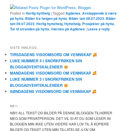
Posted in
Herlig hytthelg
|
Tagged
Agdenes
,
Avslappende å være
på hytta
,
Bilder fra helgen på hytta
,
Bilder tatt 08.07.2023
,
Bilder
tatt 09.07.2023
,
Herlig hyttehelg
,
Hyttehelg
,
Prosjekter på hytta
,
Tur til stranden på hytta
,
Værnes på Agdenes
|
Leave a reply
SISTE INNLEGG:
TIRSDAGENS VISDOMSORD OM VENNSKAP
LUKE NUMMER 4 I SNORKFRØKEN SIN
BLOGGADVENTSKALENDER
MANDAGENS VISDOMSORD OM VENNSKAP
LUKE NUMMER 3 I SNORKFRØKEN SIN
BLOGGADVENTSKALENDER
SØNDAGENS VISDOMSORD OM VENNSKAP
NB!!!
NB!!! ALL TEKST OG BILDER PÅ DENNE BLOGGEN TILHØRER
MEG SOM PRIVATPERSON. DET VIL SI AT DU SOM LESER AV
BLOGGEN MIN IKKE UTEN VIDERE HAR LOV TIL Å KOPIERE
BILDER OG TEKST UTEN MIN TILLATELSE (LOV OM