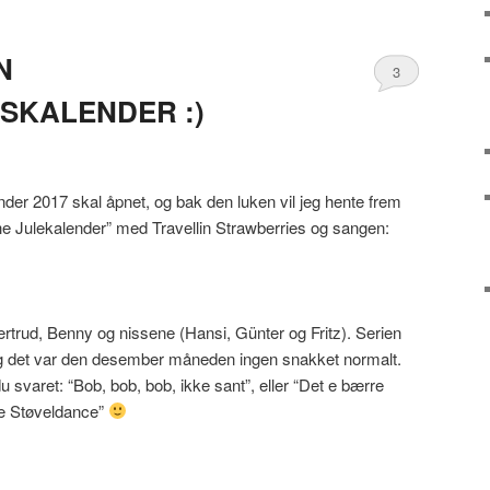
N
3
SKALENDER :)
der 2017 skal åpnet, og bak den luken vil jeg hente frem
he Julekalender” med Travellin Strawberries og sangen:
rtrud, Benny og nissene (Hansi, Günter og Fritz). Serien
 og det var den desember måneden ingen snakket normalt.
u svaret: “Bob, bob, bob, ikke sant”, eller “Det e bærre
e Støveldance”