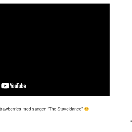
Strawberries med sangen “The Støveldance”