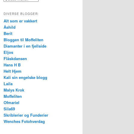
DIVERSE BLOGGER:
Alt som er vakkert
Åshild
Berit
Bloggen til Moffeliten
Diamanter i en fjellside
Eljos
Fläskdansen
Hans H B
Helt Hjem
Kali sin engelske blogg
Laila
Malys Krok
Moffeliten
Ofmariel
Sila69
Skriblerier og Funderier
Wenches Fotohverdag