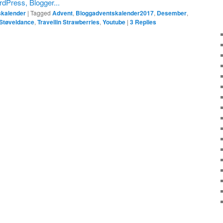
skalender
|
Tagged
Advent
,
Bloggadventskalender2017
,
Desember
,
Støveldance
,
Travellin Strawberries
,
Youtube
|
3
Replies