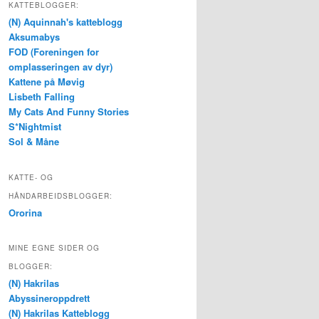
KATTEBLOGGER:
(N) Aquinnah's katteblogg
Aksumabys
FOD (Foreningen for
omplasseringen av dyr)
Kattene på Møvig
Lisbeth Falling
My Cats And Funny Stories
S*Nightmist
Sol & Måne
KATTE- OG
HÅNDARBEIDSBLOGGER:
Ororina
MINE EGNE SIDER OG
BLOGGER:
(N) Hakrilas
Abyssineroppdrett
(N) Hakrilas Katteblogg