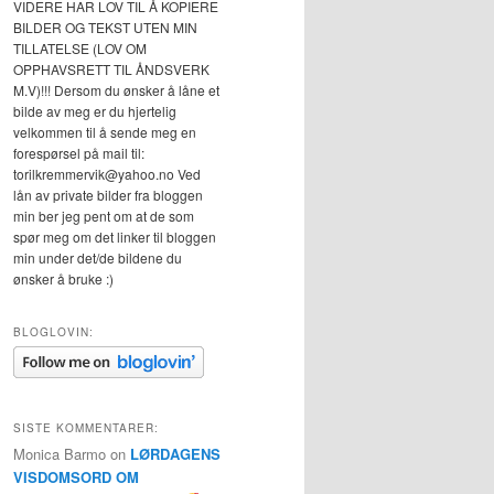
VIDERE HAR LOV TIL Å KOPIERE
BILDER OG TEKST UTEN MIN
TILLATELSE (LOV OM
OPPHAVSRETT TIL ÅNDSVERK
M.V)!!! Dersom du ønsker å låne et
bilde av meg er du hjertelig
velkommen til å sende meg en
forespørsel på mail til:
torilkremmervik@yahoo.no Ved
lån av private bilder fra bloggen
min ber jeg pent om at de som
spør meg om det linker til bloggen
min under det/de bildene du
ønsker å bruke :)
BLOGLOVIN:
SISTE KOMMENTARER:
Monica Barmo
on
LØRDAGENS
VISDOMSORD OM