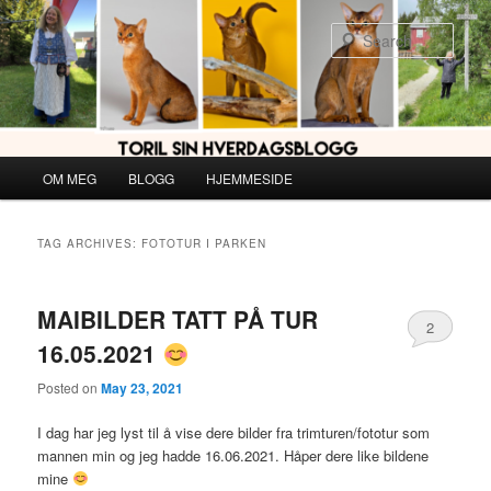
Skip
Skip
to
to
Sear
primary
secondary
content
content
Main
OM MEG
BLOGG
HJEMMESIDE
menu
TAG ARCHIVES:
FOTOTUR I PARKEN
MAIBILDER TATT PÅ TUR
2
16.05.2021
Posted on
May 23, 2021
I dag har jeg lyst til å vise dere bilder fra trimturen/fototur som
mannen min og jeg hadde 16.06.2021. Håper dere like bildene
mine