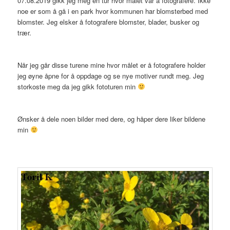
07.08.2019 gikk jeg meg en tur hvor målet var å fotografere. Ikke
noe er som å gå i en park hvor kommunen har blomsterbed med
blomster. Jeg elsker å fotografere blomster, blader, busker og
trær.
Når jeg går disse turene mine hvor målet er å fotografere holder
jeg øyne åpne for å oppdage og se nye motiver rundt meg. Jeg
storkoste meg da jeg gikk fototuren min
Ønsker å dele noen bilder med dere, og håper dere liker bildene
min