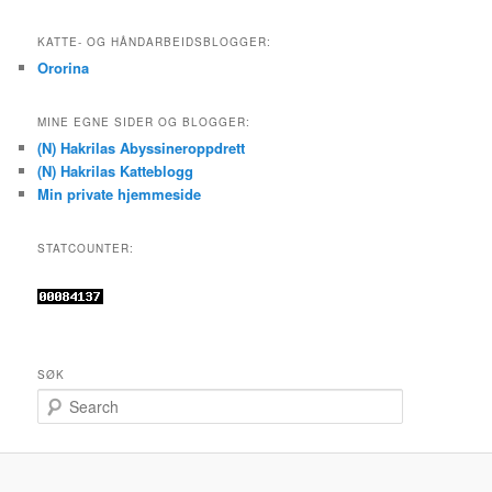
KATTE- OG HÅNDARBEIDSBLOGGER:
Ororina
MINE EGNE SIDER OG BLOGGER:
(N) Hakrilas Abyssineroppdrett
(N) Hakrilas Katteblogg
Min private hjemmeside
STATCOUNTER:
SØK
S
e
a
r
c