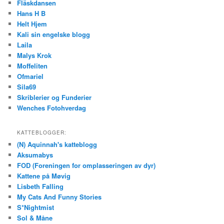
Fläskdansen
Hans H B
Helt Hjem
Kali sin engelske blogg
Laila
Malys Krok
Moffeliten
Ofmariel
Sila69
Skriblerier og Funderier
Wenches Fotohverdag
KATTEBLOGGER:
(N) Aquinnah's katteblogg
Aksumabys
FOD (Foreningen for omplasseringen av dyr)
Kattene på Møvig
Lisbeth Falling
My Cats And Funny Stories
S*Nightmist
Sol & Måne