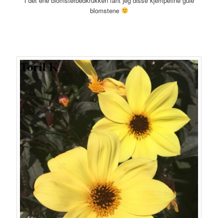
I det ene blomsterbedkrukken fant jeg disse kjempefine gule
blomstene