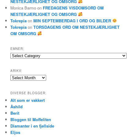
NESTEKJÆRLIGHET OG OMSORG
Monica Barmo
on
FREDAGENS VISDOMSORD OM
NESTEKJÆRLIGHET OG OMSORG
Tokrepia
on
MIN SEPTEMBERDAG I ORD OG BILDER
Tokrepia
on
TORSDAGENS ORD OM NESTEKJÆRLIGHET
OM OMSORG
EMNER:
Emner:
ARIKV:
Arikv:
DIVERSE BLOGGER:
Alt som er vakkert
Åshild
Berit
Bloggen til Moffeliten
Diamanter i en fjellside
Eljos