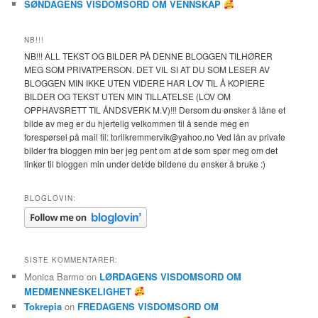
SØNDAGENS VISDOMSORD OM VENNSKAP
NB!!!
NB!!! ALL TEKST OG BILDER PÅ DENNE BLOGGEN TILHØRER
MEG SOM PRIVATPERSON. DET VIL SI AT DU SOM LESER AV
BLOGGEN MIN IKKE UTEN VIDERE HAR LOV TIL Å KOPIERE
BILDER OG TEKST UTEN MIN TILLATELSE (LOV OM
OPPHAVSRETT TIL ÅNDSVERK M.V)!!! Dersom du ønsker å låne et
bilde av meg er du hjertelig velkommen til å sende meg en
forespørsel på mail til: torilkremmervik@yahoo.no Ved lån av private
bilder fra bloggen min ber jeg pent om at de som spør meg om det
linker til bloggen min under det/de bildene du ønsker å bruke :)
BLOGLOVIN:
SISTE KOMMENTARER:
Monica Barmo
on
LØRDAGENS VISDOMSORD OM
MEDMENNESKELIGHET
Tokrepia
on
FREDAGENS VISDOMSORD OM