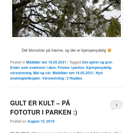
Det blomstrer på trærne, og det er kjempenydelig
Posted in
Maiblder tatt 16.05.2021
|
Tagged
Det spirer og gror
,
Ender som svømmer i dam
,
Fototur i parken
,
Kjempenydelig
vårstemning
,
Mai og vår
,
Maibilder tatt 16.05.2021
,
Nytt
seakinghelikopter
,
Vårstemning
|
2
Replies
GULT ER KULT – PÅ
4
FOTOTUR I PARKEN :)
Posted on
August 10, 2019