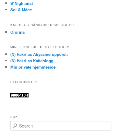
S*Nightmist
Sol & Måne
KATTE- OG HÅNDARBEIDSBLOGGER:
Ororina
MINE EGNE SIDER OG BLOGGER:
(N) Hakrilas Abyssineroppdrett
(N) Hakrilas Katteblogg
Min private hjemmeside
STATCOUNTER:
SØK
S
e
a