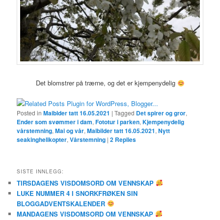
Det blomstrer på trærne, og det er kjempenydelig
Posted in
Maiblder tatt 16.05.2021
|
Tagged
Det spirer og gror
,
Ender som svømmer i dam
,
Fototur i parken
,
Kjempenydelig
vårstemning
,
Mai og vår
,
Maibilder tatt 16.05.2021
,
Nytt
seakinghelikopter
,
Vårstemning
|
2
Replies
SISTE INNLEGG:
TIRSDAGENS VISDOMSORD OM VENNSKAP
LUKE NUMMER 4 I SNORKFRØKEN SIN
BLOGGADVENTSKALENDER
MANDAGENS VISDOMSORD OM VENNSKAP