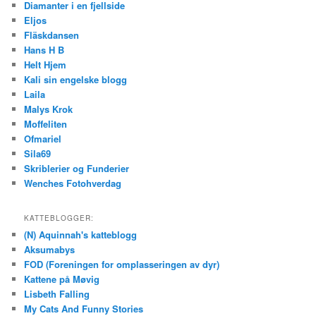
Diamanter i en fjellside
Eljos
Fläskdansen
Hans H B
Helt Hjem
Kali sin engelske blogg
Laila
Malys Krok
Moffeliten
Ofmariel
Sila69
Skriblerier og Funderier
Wenches Fotohverdag
KATTEBLOGGER:
(N) Aquinnah's katteblogg
Aksumabys
FOD (Foreningen for omplasseringen av dyr)
Kattene på Møvig
Lisbeth Falling
My Cats And Funny Stories