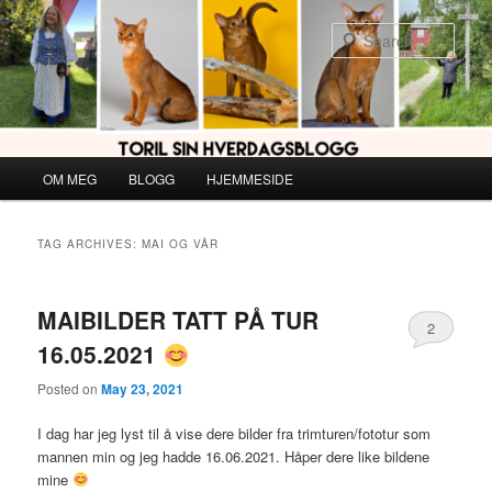
Skip
Skip
to
to
Sear
primary
secondary
content
content
Main
OM MEG
BLOGG
HJEMMESIDE
menu
TAG ARCHIVES:
MAI OG VÅR
MAIBILDER TATT PÅ TUR
2
16.05.2021
Posted on
May 23, 2021
I dag har jeg lyst til å vise dere bilder fra trimturen/fototur som
mannen min og jeg hadde 16.06.2021. Håper dere like bildene
mine