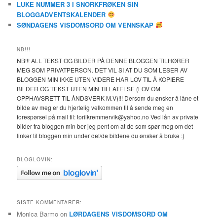
LUKE NUMMER 3 I SNORKFRØKEN SIN
BLOGGADVENTSKALENDER
SØNDAGENS VISDOMSORD OM VENNSKAP
NB!!!
NB!!! ALL TEKST OG BILDER PÅ DENNE BLOGGEN TILHØRER
MEG SOM PRIVATPERSON. DET VIL SI AT DU SOM LESER AV
BLOGGEN MIN IKKE UTEN VIDERE HAR LOV TIL Å KOPIERE
BILDER OG TEKST UTEN MIN TILLATELSE (LOV OM
OPPHAVSRETT TIL ÅNDSVERK M.V)!!! Dersom du ønsker å låne et
bilde av meg er du hjertelig velkommen til å sende meg en
forespørsel på mail til: torilkremmervik@yahoo.no Ved lån av private
bilder fra bloggen min ber jeg pent om at de som spør meg om det
linker til bloggen min under det/de bildene du ønsker å bruke :)
BLOGLOVIN:
SISTE KOMMENTARER:
Monica Barmo
on
LØRDAGENS VISDOMSORD OM